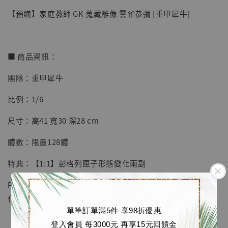
【預購】家庭教師 GK 蒐藏雕像 雲雀恭彌 [重甲犀牛]
■ 商品資訊：
團隊：重甲犀牛
【店內現貨】七龍珠 系列蒐藏雕像 悟空 鳥山
比例：1/6
明紀念款 [奇蹟工作室]
尺寸：高41 寬30 深28 cm
-
+
NT$ 4,280
NT$ 5,580
體數：限量128體
特典：【1:1】彭格列匣子形態變化兩副
加入購物車
Ps：應玩家要求大貨人物戒指增加火焰透明件，人物瀏海細
化，水貼等細節優化
單筆訂單滿5件 享98折優惠
加購優惠【海賊王 布魯克達摩 [7STARS Studio]】
登入會員 每3000元 再享15元回饋金