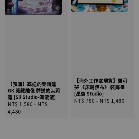
【海外工作室現貨】寶可
【預購】葬送的芙莉蓮
夢 《床鋪伊布》 裝飾畫
GK 蒐藏雕像 葬送的芙莉
[星空 Studio]
蓮 [Sll Studio-濕漉漉]
Regular
NT$ 780
-
NT$ 1,480
Regular
NT$ 1,580
-
NT$
price
price
4,480