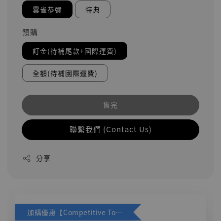
雲雀恭彌
特典
預購
訂金(待補尾款+國際運費)
全額(待補國際運費)
售完
聯繫我們 (Contact Us)
分享
加購優惠【Competitive Toys 梅西 [CM001]】