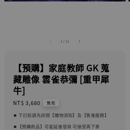
1
/
11
【預購】家庭教師 GK 蒐
藏雕像 雲雀恭彌 [重甲犀
牛]
Regular
NT$ 3,680
售完
price
⏹︎ 下訂前請先詳閱【購物須知】及【售後服務】
⏹︎【預購商品】可能延後發貨 可接受再下單