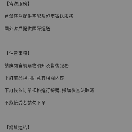
【寄送服務】
台灣客戶提供宅配及超商寄送服務
國外客戶提供國際運送
【現貨】BJSTUDIO 1/6系列可動蒐藏人偶 讓
【注意事項】
子彈飛 鵝城縣長 張麻子 [BK01]
請詳閱官網購物須知及售後服務
-
+
NT$ 4,980
NT$ 5,300
下訂商品視同同意其相關內容
下訂後依訂單規格進行採購, 採購後無法取消
加入購物車
不能接受者請勿下單
【網址連結】