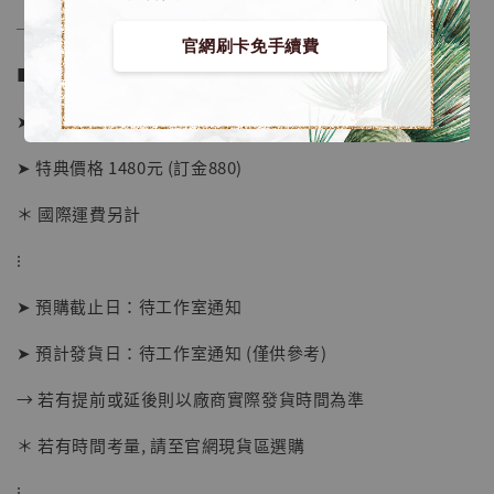
──────────────
官網刷卡免手續費
■ 販售資訊：
➤ 價格 7480元 (訂金3680)
➤ 特典價格 1480元 (訂金880)
＊ 國際運費另計
⁝
➤ 預購截止日：待工作室通知
➤ 預計發貨日：待工作室通知 (僅供參考)
→ 若有提前或延後則以廠商實際發貨時間為準
＊ 若有時間考量, 請至官網現貨區選購
【店內現貨】海賊王 系列蒐藏雕像 布魯克達
摩 [7STARS Studio]
⁝