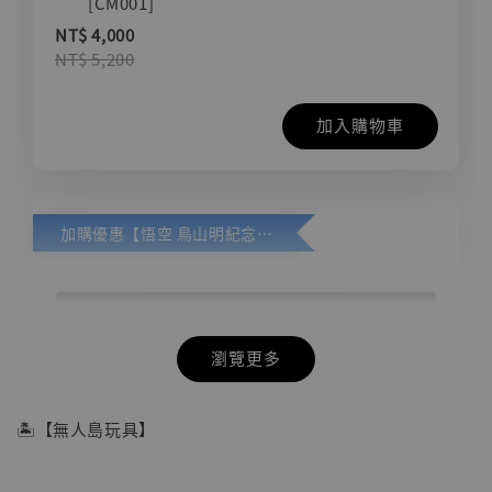
[CM001]
NT$ 4,000
NT$ 5,200
加入購物車
加購優惠【悟空 鳥山明紀念款 [奇蹟工作室]】
瀏覽更多
🏝【無人島玩具】