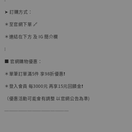
-
+
NT$ 1,500
NT$ 1,870
➤ 訂購方式：
＊至官網下單 🔗
加入購物車
＊連結在下方 及 IG 簡介欄
⁝
加購優惠【讓子彈飛 鵝城縣長 張麻子 [BK01]】
■ 官網購物優惠：
＊單筆訂單滿5件 享98折優惠❗️
＊登入會員 每3000元 再享15元回饋金❗️
（優惠活動可能會有調整 以官網公告為準)
──────────────