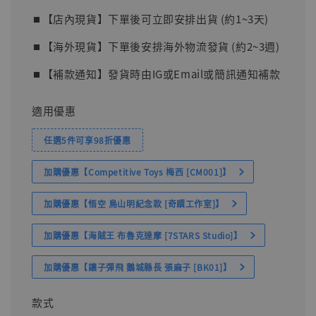
⏹︎【店內現貨】下單後可立即安排出貨 (約1~3天)
⏹︎【海外現貨】下單後安排海外物流發貨 (約2~3週)
⏹︎【補款通知】發貨時由IG或Email或簡訊通知補款
適用優惠
任選5件可享98折優惠
加購優惠【Competitive Toys 梅西 [CM001]】
加購優惠【悟空 鳥山明紀念款 [奇蹟工作室]】
加購優惠【海賊王 布魯克達摩 [7STARS Studio]】
加購優惠【讓子彈飛 鵝城縣長 張麻子 [BK01]】
款式