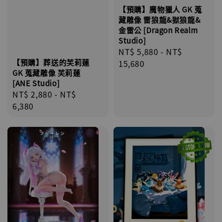
【預購】魔物獵人 GK 蒐
藏雕像 雷狼龍&獄狼龍&
金雷公 [Dragon Realm
Studio]
Regular
NT$ 5,880
-
NT$
【預購】葬送的芙莉蓮
price
15,680
GK 蒐藏雕像 芙莉蓮
[ANE Studio]
Regular
NT$ 2,880
-
NT$
price
6,380