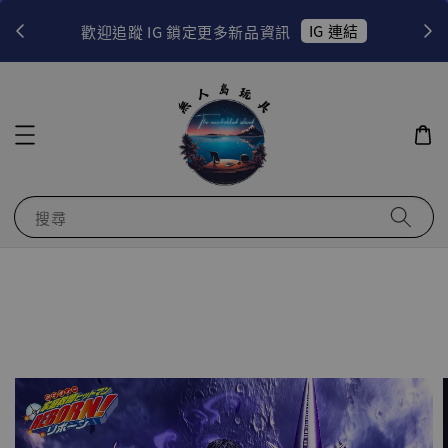
！
IG 連結
歡迎追蹤 IG 鎖定更多新品資訊
搜尋