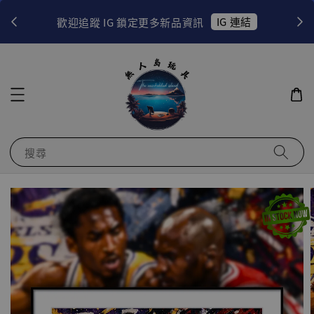
！
IG 連結
歡迎追蹤 IG 鎖定更多新品資訊
搜尋