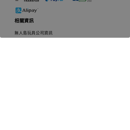
相關資訊
無人島玩具公司資訊
里程碑
聯絡我們
認識GK
GK 預購流程說明
常見問題Q&A
EZWay易利委APP教學
For overseas clients
Copyright © 2026 無人島玩具 All rights reserved | 統一編號 91582461
購物須知 (Purchase Notice)
隱私政策 (Privacy Policy)
售
|
|