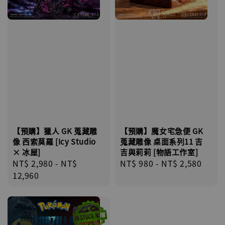
【預購】獵人 GK 蒐藏雕
【預購】魔女宅急便 GK
像 西索莫羅 [Icy Studio
蒐藏雕像 桌面系列11 吉
× 冰屋]
吉與莉莉 [物語工作室]
Regular
NT$ 2,980
-
NT$
Regular
NT$ 980
-
NT$ 2,580
price
12,960
price