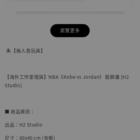
瀏覽更多
🏝【無人島玩具】
【海外工作室現貨】NBA《Kobe vs Jordan》 裝飾畫 [H2
Studio]
■ 商品資訊：
出品：H2 Studio
【店內現貨】七龍珠 系列蒐藏雕像 悟空 鳥山
明紀念款 [奇蹟工作室]
尺寸：60x40 cm (含框)