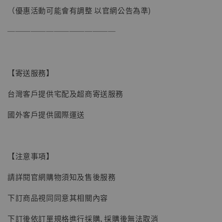
（優惠活動可能會有調整 以官網公告為準)
──────────────
【寄送服務】
台灣客戶提供宅配及超商寄送服務
國外客戶提供國際運送
【注意事項】
請詳閱官網購物須知及售後服務
【現貨】BJSTUDIO 1/6系列可動蒐藏人偶 讓
下訂商品視同同意其相關內容
子彈飛 鵝城縣長 張麻子 [BK01]
下訂後依訂單規格進行採購, 採購後無法取消