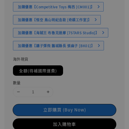
加購優惠【Competitive Toys 梅西 [CM001]】
加購優惠【悟空 鳥山明紀念款 [奇蹟工作室]】
加購優惠【海賊王 布魯克達摩 [7STARS Studio]】
加購優惠【讓子彈飛 鵝城縣長 張麻子 [BK01]】
海外現貨
全額(待補國際運費)
數量
立即購買 (Buy Now)
加入購物車