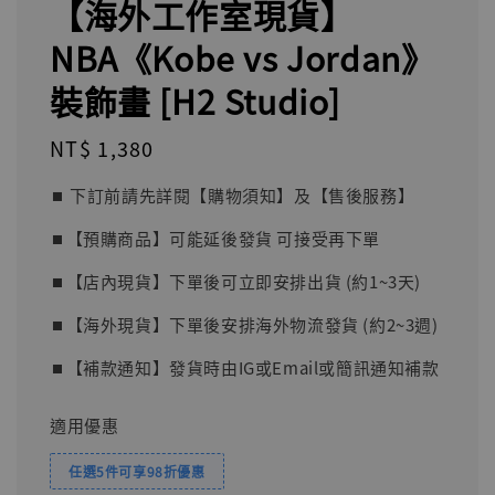
【海外工作室現貨】
NBA《Kobe vs Jordan》
裝飾畫 [H2 Studio]
Regular
NT$ 1,380
price
⏹︎ 下訂前請先詳閱【購物須知】及【售後服務】
⏹︎【預購商品】可能延後發貨 可接受再下單
⏹︎【店內現貨】下單後可立即安排出貨 (約1~3天)
⏹︎【海外現貨】下單後安排海外物流發貨 (約2~3週)
⏹︎【補款通知】發貨時由IG或Email或簡訊通知補款
適用優惠
任選5件可享98折優惠