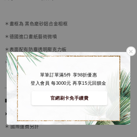
-
+
NT$ 4,280
NT$ 5,580
＊畫框為 黑色磨砂鋁合金相框
加入購物車
＊德國進口畫紙藝術微噴
＊表面配有防塵透明壓克力板
加購優惠【海賊王 布魯克達摩 [7STARS Studio]】
＊背面爲防潮背板
單筆訂單滿5件 享98折優惠
登入會員 每3000元 再享15元回饋金
──────────────
官網刷卡免手續費
■ 販售資訊：
➤ 價格 1380元
＊ 國際運費另計