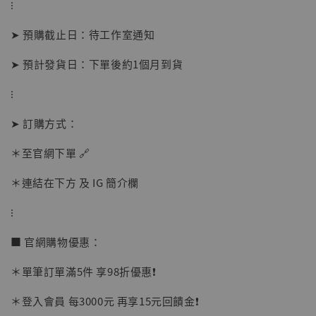
⁝
➤ 預購截止日：待工作室通知
➤ 預計發貨日：下單後約1個月到貨
⁝
➤ 訂購方式：
【店內現貨】海賊王 系列蒐藏雕像 布魯克達
摩 [7STARS Studio]
＊至官網下單 🔗
-
+
NT$ 1,500
NT$ 1,870
＊連結在下方 及 IG 簡介欄
⁝
加入購物車
■ 官網購物優惠：
＊單筆訂單滿5件 享98折優惠❗️
加購優惠【讓子彈飛 鵝城縣長 張麻子 [BK01]】
＊登入會員 每3000元 再享15元回饋金❗️