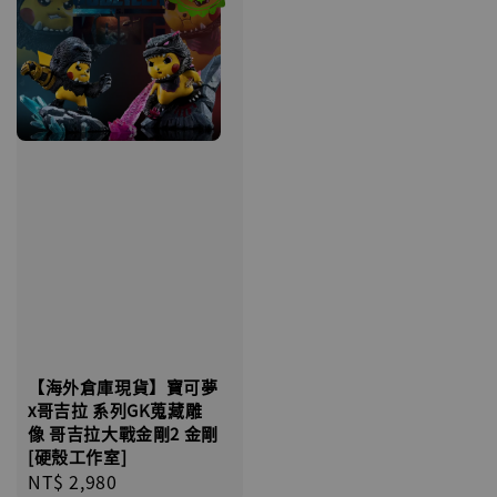
【海外倉庫現貨】寶可夢
x哥吉拉 系列GK蒐藏雕
像 哥吉拉大戰金剛2 金剛
[硬殼工作室]
Regular
NT$ 2,980