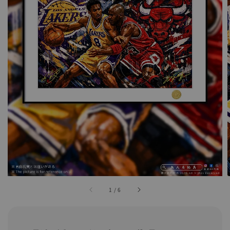
1
/
6