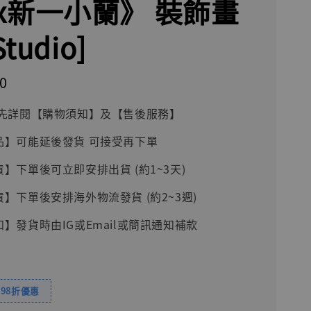
x新一小蘭》 裝飾畫
Studio]
0
前請先詳閱【購物須知】及【售後服務】
品】可能延後發貨 可接受再下單
貨】下單後可立即安排出貨 (約1~3天)
貨】下單後安排海外物流發貨 (約2~3週)
知】發貨時由IG或Email或簡訊通知補款
98折優惠