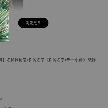
瀏覽更多
現貨】七龍珠
具】
藏雕像 悟空
紀念款 [奇蹟
]
貨】名偵探柯南x你的名字《你的名字x新一小蘭》 裝飾
-
+
入購物車
o
加購優惠【海賊王 布魯克達摩 [7STARS Studio]】