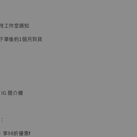
：待工作室通知
加購優惠【讓子彈飛 鵝城縣長 張麻子 [BK01]】
：下單後約1個月到貨
IG 簡介欄
】
UDIO 1/6系列
惠：
藏人偶 讓子
鵝城縣長 張麻
享98折優惠❗️
01]