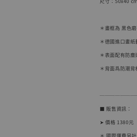
尺寸：50x40 cm
＊畫框為 黑色
＊德國進口畫紙
＊表面配有防塵
＊背面爲防潮背
【店內
系列蒐
克達摩 
───────
Studio
■ 販售資訊：
NT$ 1,500
NT$ 1,870
➤ 價格 1380元
＊ 國際運費另計
加