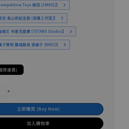
petitive Toys 梅西 [CM001]】
空 鳥山明紀念款 [奇蹟工作室]】
王 布魯克達摩 [7STARS Studio]】
子彈飛 鵝城縣長 張麻子 [BK01]】
國際運費)
立即購買 (Buy Now)
加入購物車