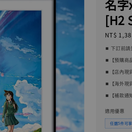
名字
[H2 
Regular
NT$ 1,38
price
⏹︎ 下訂
⏹︎【預購商
⏹︎【店內現
⏹︎【海外現
⏹︎【補款通
適用優惠
任選5件可享