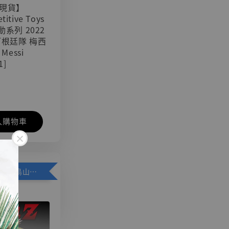
現貨】
titive Toys
可動系列 2022
阿根廷隊 梅西
 Messi
1]
入購物車
加購優惠【悟空 鳥山明紀念款 [奇蹟工作室]】