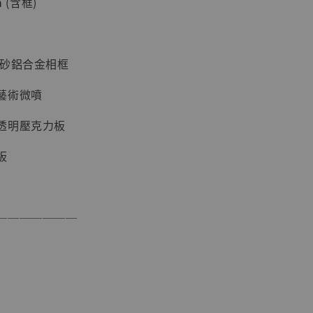
 (含框)
磨砂鋁合金相框
藝術微噴
透明壓克力板
板
現貨】海賊王
藏雕像 布魯
[7STARS
───────
]
-
+
入購物車