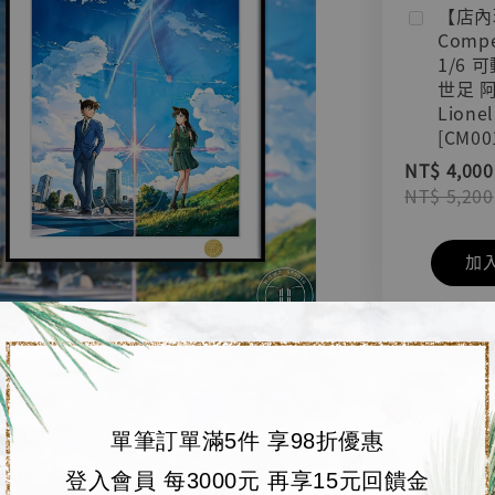
【店內
Compe
1/6 
世足 
Lionel
[CM00
NT$ 4,000
NT$ 5,200
加
單筆訂單滿5件 享98折優惠
登入會員 每3000元 再享15元回饋金