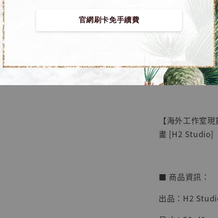
官網刷卡免手續費
【店內
🏝【無人島玩
系列蒐
鳥山明
工作室
【海外工作室現
NT$ 4,280
畫 [H2 Studio]
NT$ 5,580
加
■ 商品資訊：
出品：H2 Studi