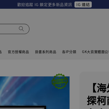
IG 連結
歡迎追蹤 IG 鎖定更多新品資訊
品
官方授權商品
掛畫系列商品
各IP分類
GK大貨實體圖公
【海
探柯