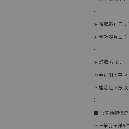
⁝
➤ 預購截止日
➤ 預計發貨日
⁝
➤ 訂購方式：
＊至官網下單 🔗
＊連結在下方 及 
⁝
【現貨
BJST
■ 官網購物優
可動蒐
彈飛 
＊單筆訂單滿5件 
子 [BK