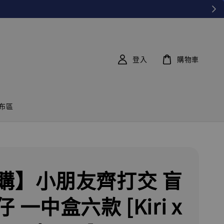
登入
購物車
布區
購】小朋友齊打交 盲
 一中盒六款 [Kiri x