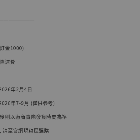
───────
現貨】海賊王
藏雕像 布魯
[7STARS
]
(訂金1000)
-
+
國際運費
入購物車
026年2月4日
026年7-9月 (僅供參考)
加購優惠【讓子彈飛 鵝城縣長 張麻子 [BK01]】
延後則以廠商實際發貨時間為準
, 請至官網現貨區選購