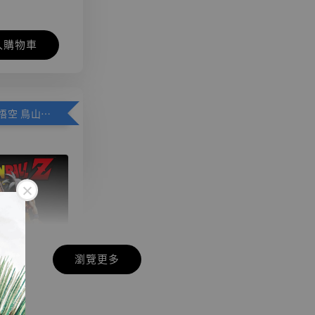
入購物車
加購優惠【悟空 鳥山明紀念款 [奇蹟工作室]】
瀏覽更多
現貨】七龍珠
】
藏雕像 悟空