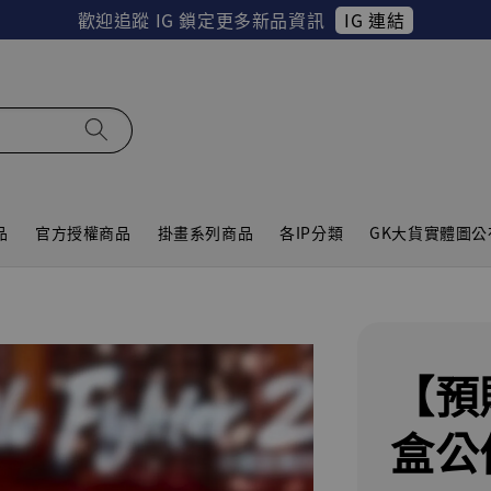
IG 連結
歡迎追蹤 IG 鎖定更多新品資訊
品
官方授權商品
掛畫系列商品
各IP分類
GK大貨實體圖公
【預
盒公仔