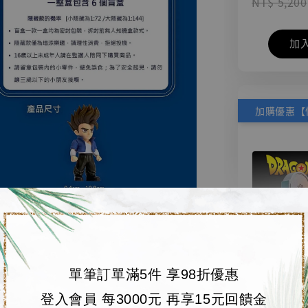
NT$ 5,200
加
單筆訂單滿5件 享98折優惠
【店內
🏝【無人島玩具
登入會員 每3000元 再享15元回饋金
系列蒐