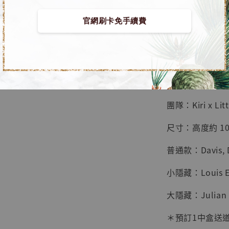
鳥山明
工作室
官網刷卡免手續費
【預購】小朋友齊打交 
NT$ 4,280
NT$ 5,580
■ 商品資訊：
加
團隊：Kiri x Litt
尺寸：高度約 10
普通款：Davis, De
小隱藏：Louis EX
大隱藏：Julian -
＊預訂1中盒送