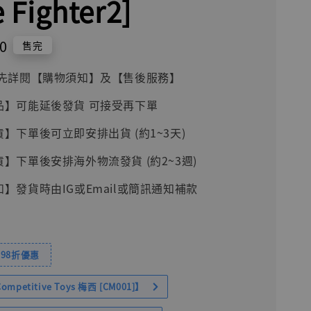
e Fighter2]
0
售完
前請先詳閱【購物須知】及【售後服務】
品】可能延後發貨 可接受再下單
貨】下單後可立即安排出貨 (約1~3天)
貨】下單後安排海外物流發貨 (約2~3週)
知】發貨時由IG或Email或簡訊通知補款
98折優惠
petitive Toys 梅西 [CM001]】