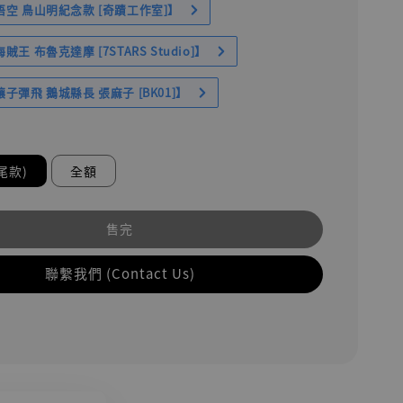
空 鳥山明紀念款 [奇蹟工作室]】
王 布魯克達摩 [7STARS Studio]】
子彈飛 鵝城縣長 張麻子 [BK01]】
尾款)
全額
售完
聯繫我們 (Contact Us)