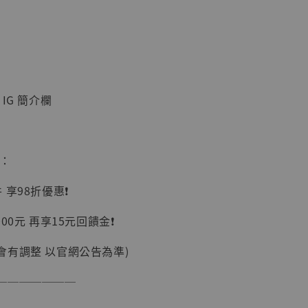
IG 簡介欄
】
UDIO 1/6系列
藏人偶 讓子
惠：
鵝城縣長 張麻
01]
享98折優惠❗️
-
+
00元 再享15元回饋金❗️
會有調整 以官網公告為準)
入購物車
───────