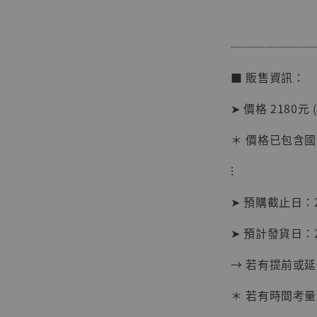
───────
【店內
系列蒐
■ 販售資訊：
克達摩 
Studio
➤ 價格 2180元 
NT$ 1,500
＊ 價格已包含
NT$ 1,870
⁝
加
➤ 預購截止日：2
➤ 預計發貨日：2
→ 若有提前或
＊ 若有時間考量