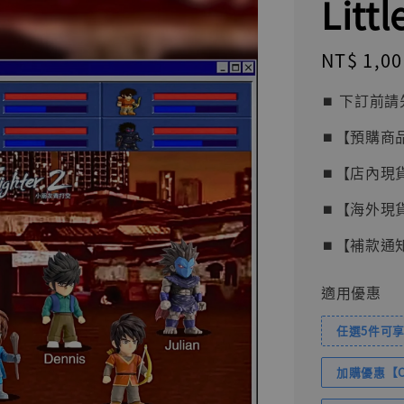
Littl
Regular
NT$ 1,00
price
⏹︎ 下訂
⏹︎【預購商
⏹︎【店內現
⏹︎【海外現
⏹︎【補款通
適用優惠
任選5件可享
加購優惠【Com