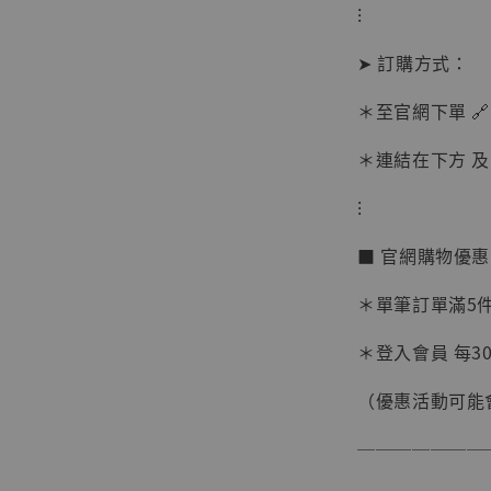
⁝
➤ 訂購方式：
＊至官網下單 🔗
＊連結在下方 及 
【現貨
⁝
BJST
可動蒐
■ 官網購物優
彈飛 
子 [BK
＊單筆訂單滿5件 
NT$ 4,980
＊登入會員 每30
NT$ 5,300
（優惠活動可能
加
───────