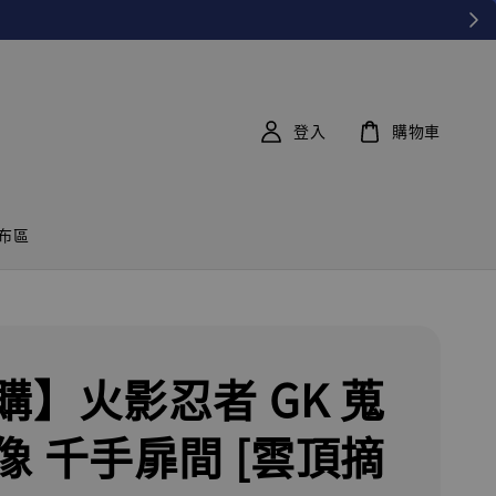
登入
購物車
布區
購】火影忍者 GK 蒐
像 千手扉間 [雲頂摘