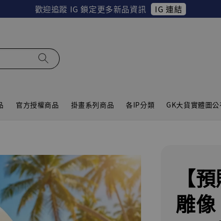
IG 連結
歡迎追蹤 IG 鎖定更多新品資訊
品
官方授權商品
掛畫系列商品
各IP分類
GK大貨實體圖公
【預
雕像