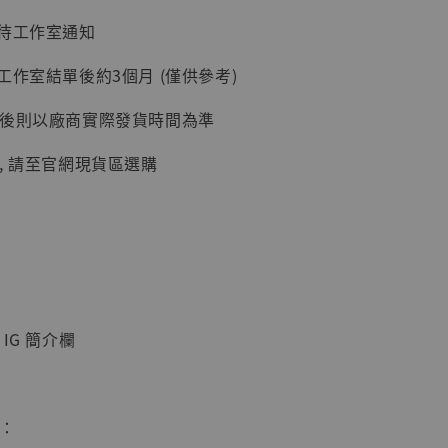
：待工作室通知
入購物車
工作室結單後約3個月 (僅供參考)
延後則以廠商實際發貨時間為準
加購優惠【讓子彈飛 鵝城縣長 張麻子 [BK01]】
, 請至官網現貨區選購
IG 簡介欄
】
UDIO 1/6系列
惠：
藏人偶 讓子