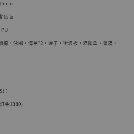
15 cm
加購優惠【海賊王 布魯克達摩 [7STARS Studio]】
實色版
PU
躺椅，泳圈，海星*2，鏟子，衝浪板，遮陽傘，墨鏡，
───────
現貨】海賊王
$)：
藏雕像 布魯
[7STARS
(訂金1380)
]
-
+