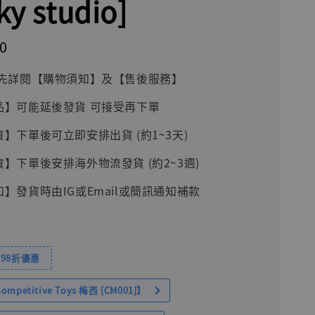
ky studio]
0
前請先詳閱【購物須知】及【售後服務】
品】可能延後發貨 可接受再下單
貨】下單後可立即安排出貨 (約1~3天)
貨】下單後安排海外物流發貨 (約2~3週)
知】發貨時由IG或Email或簡訊通知補款
98折優惠
petitive Toys 梅西 [CM001]】