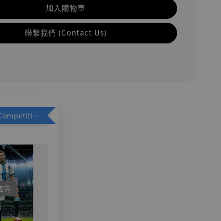
加入購物車
聯繫我們 (Contact Us)
加購優惠【Competitive Toys 梅西 [CM001]】
售完