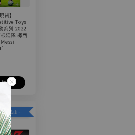
現貨】
titive Toys
可動系列 2022
阿根廷隊 梅西
 Messi
1]
入購物車
加購優惠【悟空 鳥山明紀念款 [奇蹟工作室]】