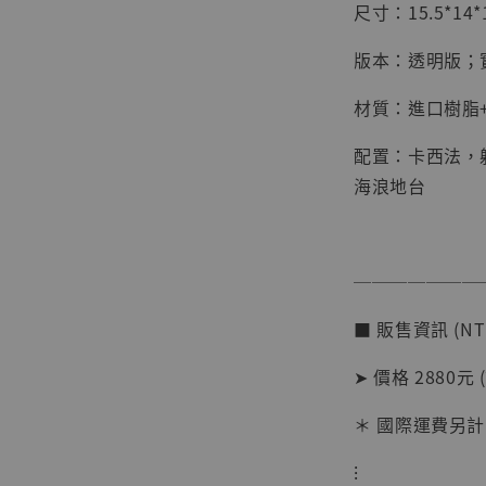
尺寸：15.5*14*
版本：透明版；
材質：進口樹脂+
配置：卡西法，
海浪地台
───────
【店內
■ 販售資訊 (NT
系列蒐
克達摩 
➤ 價格 2880元 
Studio
＊ 國際運費另計
NT$ 1,500
NT$ 1,870
⁝