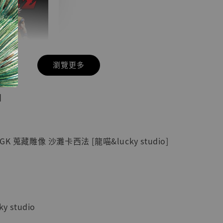
瀏覽更多
現貨】七龍珠
】
藏雕像 悟空
紀念款 [奇蹟
]
 蒐藏雕像 沙灘卡西法 [龍喵&lucky studio]
-
+
入購物車
 studio