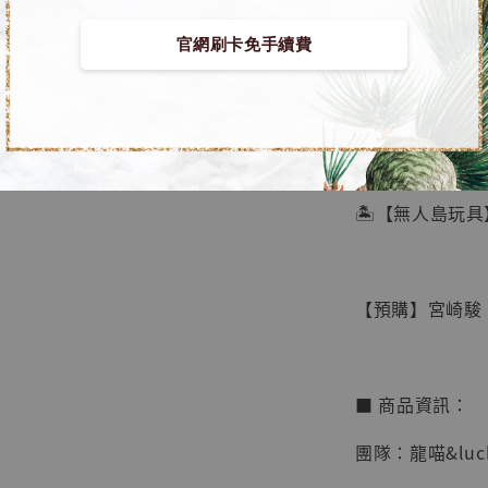
官網刷卡免手續費
【店內
🏝【無人島玩具
系列蒐
鳥山明
工作室
【預購】宮崎駿 GK
NT$ 4,280
NT$ 5,580
■ 商品資訊：
加
團隊：龍喵&lucky