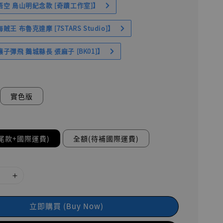
空 鳥山明紀念款 [奇蹟工作室]】
王 布魯克達摩 [7STARS Studio]】
子彈飛 鵝城縣長 張麻子 [BK01]】
實色版
尾款+國際運費)
全額(待補國際運費)
立即購買 (Buy Now)