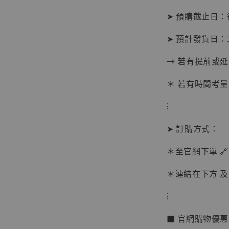
➤ 預購截止日
加
➤ 預計發貨日：
→ 若有提前或
＊ 若有時間考量
⁝
➤ 訂購方式：
＊至官網下單 🔗
＊連結在下方 及 
⁝
【現貨
BJST
■ 官網購物優
可動蒐