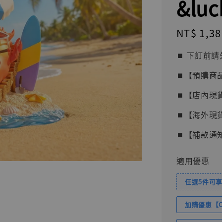
&luc
Regular
NT$ 1,38
price
⏹︎ 下訂
⏹︎【預購商
⏹︎【店內現
⏹︎【海外現
⏹︎【補款通
適用優惠
任選5件可享
加購優惠【Com