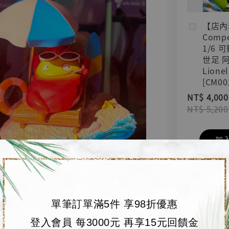
【店內
Compe
1/6 
世足 
Lionel
[CM00
NT$ 4,000
NT$ 5,200
加
單筆訂單滿5件 享98折優惠
登入會員 每3000元 再享15元回饋金