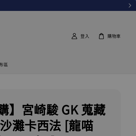
登入
購物車
布區
購】宮崎駿 GK 蒐藏
 沙灘卡西法 [龍喵