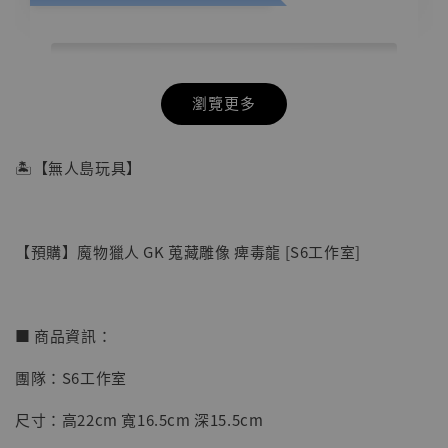
瀏覽更多
🏝【無人島玩具】
【預購】魔物獵人 GK 蒐藏雕像 痺毒龍 [S6工作室]
■ 商品資訊：
團隊：S6工作室
【店內現貨】七龍珠 系列蒐藏雕像 悟空 鳥山
尺寸：高22cm 寬16.5cm 深15.5cm
明紀念款 [奇蹟工作室]