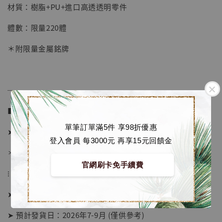
材質：樹脂+PU+進口高透透明零件
-
+
NT$ 4,280
NT$ 5,580
體數：限量220體
＊附限量金屬銘牌
加入購物車
──────────────
加購優惠【海賊王 布魯克達摩 [7STARS Studio]】
■ 販售資訊 (NT$)：
單筆訂單滿5件 享98折優惠
➤ 價格 3480元 (訂金1080)
登入會員 每3000元 再享15元回饋金
＊ 國際運費另計
官網刷卡免手續費
⁝
➤ 預購截止日：待工作室通知
➤ 預計發貨日：2026年7-9月 (僅供參考)