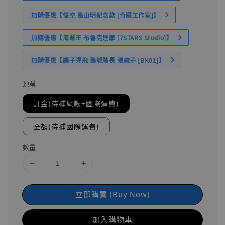
加購優惠【悟空 鳥山明紀念款 [奇蹟工作室]】
加購優惠【海賊王 布魯克達摩 [7STARS Studio]】
加購優惠【讓子彈飛 鵝城縣長 張麻子 [BK01]】
預購
訂金(待補尾款+國際運費)
全額(待補國際運費)
數量
立即購買 (Buy Now)
加入購物車