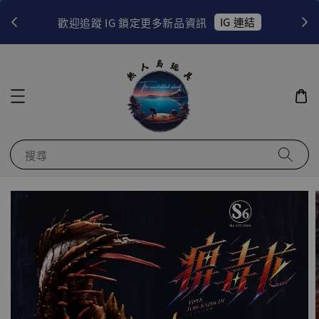
！
IG 連結
歡迎追蹤 IG 鎖定更多新品資訊
搜尋