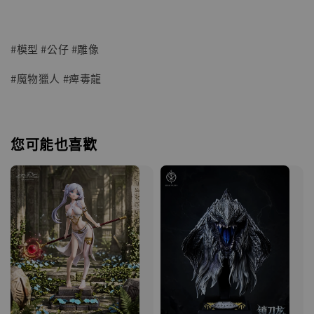
#模型 #公仔 #雕像
#魔物獵人 #痺毒龍
您可能也喜歡