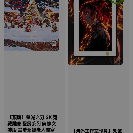
【預購】鬼滅之刃 GK 蒐
藏雕像 聖誕系列 無慘女
裝版 黑暗聖誕老人猗窩
【海外工作室現貨】鬼滅