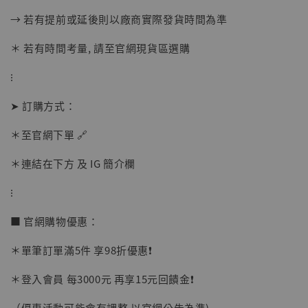
→ 若有提前或延後則以廠商實際發貨時間為準
＊ 若有時間考量, 請至官網現貨區選購
⁝
➤ 訂購方式：
【店內現貨】海賊王 系列蒐藏雕像 布魯克達
＊至官網下單 🔗
摩 [7STARS Studio]
-
+
＊連結在下方 及 IG 簡介欄
NT$ 1,500
NT$ 1,870
⁝
■ 官網購物優惠：
加入購物車
＊單筆訂單滿5件 享98折優惠❗️
＊登入會員 每3000元 再享15元回饋金❗️
加購優惠【讓子彈飛 鵝城縣長 張麻子 [BK01]】
（優惠活動可能會有調整 以官網公告為準)