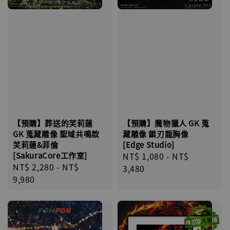
【預購】魔物獵人 GK 蒐
【預購】葬送的芙莉蓮
藏雕像 鎖刃龍胸像
GK 蒐藏雕像 聖域共鳴款
[Edge Studio]
芙莉蓮&菲倫
Regular
NT$ 1,080
-
NT$
[SakuraCore工作室]
Regular
NT$ 2,280
-
NT$
price
3,480
price
9,980