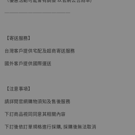
──────────────
【寄送服務】
台灣客戶提供宅配及超商寄送服務
國外客戶提供國際運送
【注意事項】
請詳閱官網購物須知及售後服務
下訂商品視同同意其相關內容
【現貨】BJSTUDIO 1/6系列可動蒐藏人偶 讓
下訂後依訂單規格進行採購, 採購後無法取消
子彈飛 鵝城縣長 張麻子 [BK01]