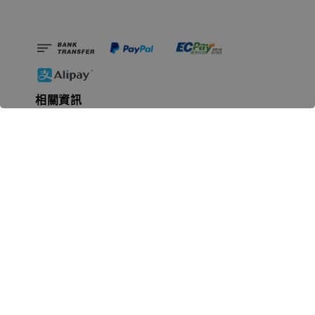
相關資訊
無人島玩具公司資訊
里程碑
聯絡我們
認識GK
GK 預購流程說明
常見問題Q&A
EZWay易利委APP教學
For overseas clients