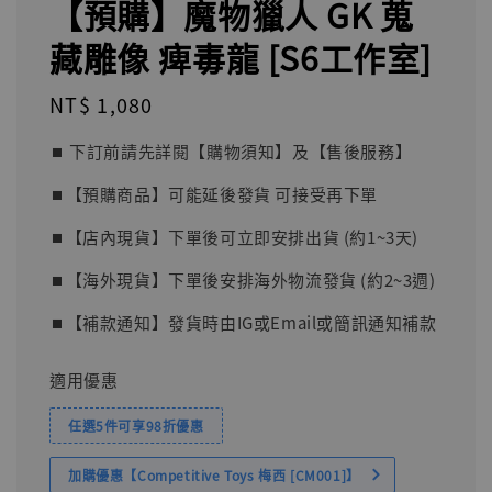
【預購】魔物獵人 GK 蒐
藏雕像 痺毒龍 [S6工作室]
Regular
NT$ 1,080
price
⏹︎ 下訂前請先詳閱【購物須知】及【售後服務】
⏹︎【預購商品】可能延後發貨 可接受再下單
⏹︎【店內現貨】下單後可立即安排出貨 (約1~3天)
⏹︎【海外現貨】下單後安排海外物流發貨 (約2~3週)
⏹︎【補款通知】發貨時由IG或Email或簡訊通知補款
適用優惠
任選5件可享98折優惠
加購優惠【Competitive Toys 梅西 [CM001]】