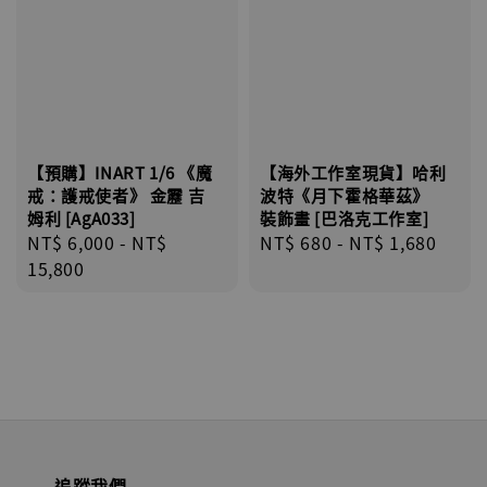
【預購】INART 1/6 《魔
【海外工作室現貨】哈利
戒：護戒使者》 金靂 吉
波特《月下霍格華茲》
姆利 [AgA033]
裝飾畫 [巴洛克工作室]
Regular
NT$ 6,000
-
NT$
Regular
NT$ 680
-
NT$ 1,680
price
15,800
price
追蹤我們