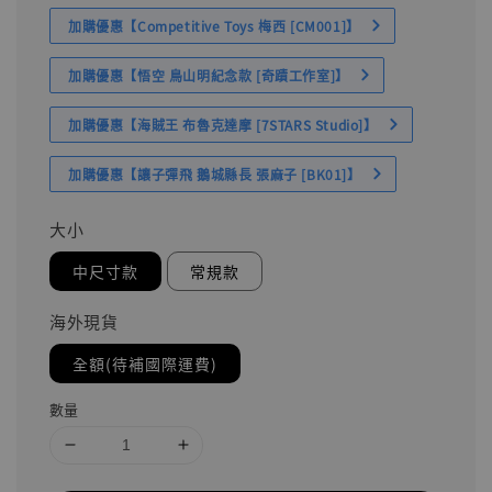
加購優惠【Competitive Toys 梅西 [CM001]】
加購優惠【悟空 鳥山明紀念款 [奇蹟工作室]】
加購優惠【海賊王 布魯克達摩 [7STARS Studio]】
加購優惠【讓子彈飛 鵝城縣長 張麻子 [BK01]】
大小
中尺寸款
常規款
海外現貨
全額(待補國際運費)
數量