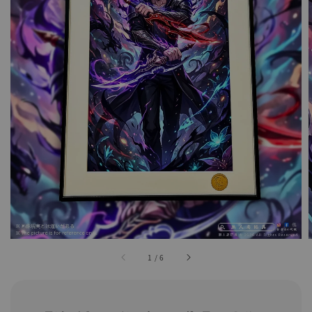
1
/
6