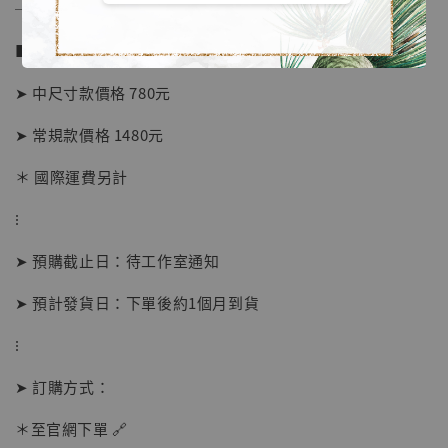
──────────────
■ 販售資訊 (NT$)：
➤ 中尺寸款價格 780元
➤ 常規款價格 1480元
＊ 國際運費另計
⁝
➤ 預購截止日：待工作室通知
【店內現貨】海賊王 系列蒐藏雕像 布魯克達
摩 [7STARS Studio]
➤ 預計發貨日：下單後約1個月到貨
-
+
NT$ 1,500
NT$ 1,870
⁝
➤ 訂購方式：
加入購物車
＊至官網下單 🔗