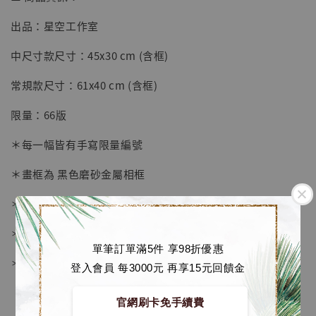
出品：星空工作室
【店內現貨】七龍珠 系列蒐藏雕像 悟空 鳥山
明紀念款 [奇蹟工作室]
中尺寸款尺寸：45x30 cm (含框)
-
+
NT$ 4,280
常規款尺寸：61x40 cm (含框)
NT$ 5,580
限量：66版
加入購物車
＊每一幅皆有手寫限量編號
＊畫框為 黑色磨砂金屬相框
加購優惠【海賊王 布魯克達摩 [7STARS Studio]】
＊愛普生原裝墨水微噴
＊表面配有防塵透明有機玻璃
單筆訂單滿5件 享98折優惠
＊背面爲黑色防潮背板
登入會員 每3000元 再享15元回饋金
官網刷卡免手續費