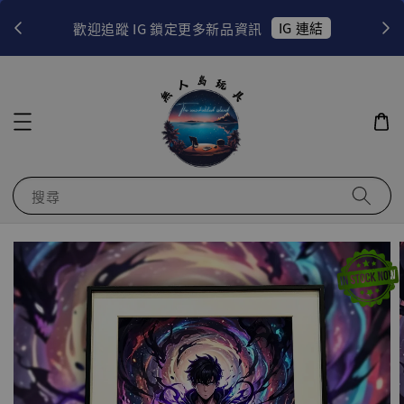
！
IG 連結
歡迎追蹤 IG 鎖定更多新品資訊
搜尋