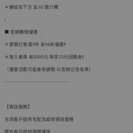
＊連結在下方 及 IG 簡介欄
加購優惠【讓子彈飛 鵝城縣長 張麻子 [BK01]】
⁝
■ 官網購物優惠：
＊單筆訂單滿5件 享98折優惠❗️
＊登入會員 每3000元 再享15元回饋金❗️
（優惠活動可能會有調整 以官網公告為準)
──────────────
【寄送服務】
台灣客戶提供宅配及超商寄送服務
國外客戶提供國際運送