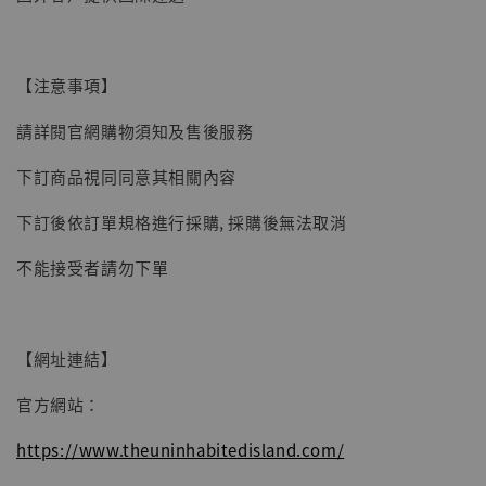
【現貨】BJSTUDIO 1/6系列可動蒐藏人偶 讓
子彈飛 鵝城縣長 張麻子 [BK01]
【注意事項】
-
+
NT$ 4,980
NT$ 5,300
請詳閱官網購物須知及售後服務
下訂商品視同同意其相關內容
加入購物車
下訂後依訂單規格進行採購, 採購後無法取消
不能接受者請勿下單
【網址連結】
官方網站：
https://www.theuninhabitedisland.com/