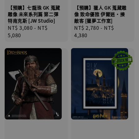
【預購】七龍珠 GK 蒐藏
【預購】獵人 GK 蒐藏雕
雕像 未來系列篇 第二彈
像 致命優雅 伊爾迷·揍
特南克斯 [JW Studio]
敵客 [獵夢工作室]
Regular
NT$ 3,080
-
NT$
Regular
NT$ 2,780
-
NT$
price
5,080
price
4,380