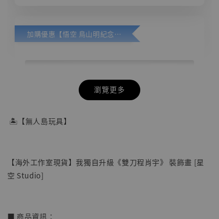
加購優惠【悟空 鳥山明紀念款 [奇蹟工作室]】
瀏覽更多
🏝【無人島玩具】
【海外工作室現貨】我獨自升級《雙刀程肖宇》 裝飾畫 [星
空 Studio]
■ 商品資訊：