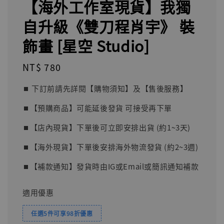
【海外工作室現貨】我獨
自升級《雙刀程肖宇》 裝
飾畫 [星空 Studio]
Regular
NT$ 780
price
⏹︎ 下訂前請先詳閱【購物須知】及【售後服務】
⏹︎【預購商品】可能延後發貨 可接受再下單
⏹︎【店內現貨】下單後可立即安排出貨 (約1~3天)
⏹︎【海外現貨】下單後安排海外物流發貨 (約2~3週)
⏹︎【補款通知】發貨時由IG或Email或簡訊通知補款
適用優惠
任選5件可享98折優惠