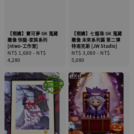
【預購】七龍珠 GK 蒐藏
【預購】寶可夢 GK 蒐藏
雕像 未來系列篇 第二彈
雕像 快龍-家族系列
特南克斯 [JW Studio]
[ntwo-工作室]
Regular
NT$ 3,080
-
NT$
Regular
NT$ 1,680
-
NT$
price
5,080
price
4,280