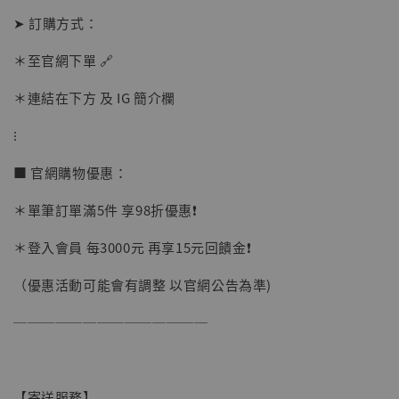
➤ 訂購方式：
【現貨】BJSTUDIO 1/6系列可動蒐藏人偶 讓
子彈飛 鵝城縣長 張麻子 [BK01]
＊至官網下單 🔗
-
+
NT$ 4,980
＊連結在下方 及 IG 簡介欄
NT$ 5,300
⁝
加入購物車
■ 官網購物優惠：
＊單筆訂單滿5件 享98折優惠❗️
＊登入會員 每3000元 再享15元回饋金❗️
（優惠活動可能會有調整 以官網公告為準)
──────────────
【寄送服務】