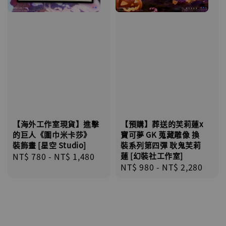
【海外工作室現貨】進擊
【預購】葬送的芙莉蓮x
的巨人《圍巾米卡莎》
寶可夢 GK 蒐藏雕像 換
裝飾畫 [星空 Studio]
裝系列第四彈 耿鬼芙莉
Regular
NT$ 780
-
NT$ 1,480
蓮 [幻裝社工作室]
Regular
NT$ 980
-
NT$ 2,280
price
price