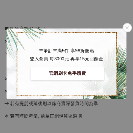
──────────────
加購優惠【讓子彈飛 鵝城縣長 張麻子 [BK01]】
■ 販售資訊 (NT$)：
➤ 價格 8180元 (訂金4880)
單筆訂單滿5件 享98折優惠
＊ 國際運費另計
登入會員 每3000元 再享15元回饋金
⁝
官網刷卡免手續費
➤ 預購截止日：待工作室通知
➤ 預計發貨日：2026年10-12月 (僅供參考)
→ 若有提前或延後則以廠商實際發貨時間為準
＊ 若有時間考量, 請至官網現貨區選購
⁝