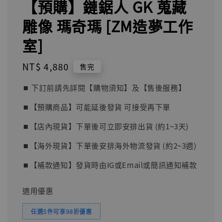
【預購】鏈鋸人 GK 蒐藏
雕像 瑪奇瑪 [ZM造夢工作
室]
Regular
NT$ 4,880
售完
price
⏹︎ 下訂前請先詳閱【購物須知】及【售後服務】
⏹︎【預購商品】可能延後發貨 可接受再下單
⏹︎【店內現貨】下單後可立即安排出貨 (約1~3天)
⏹︎【海外現貨】下單後安排海外物流發貨 (約2~3週)
⏹︎【補款通知】發貨時由IG或Email或簡訊通知補款
適用優惠
任選5件可享98折優惠