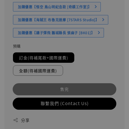
加購優惠【悟空 鳥山明紀念款 [奇蹟工作室]】
加購優惠【海賊王 布魯克達摩 [7STARS Studio]】
加購優惠【讓子彈飛 鵝城縣長 張麻子 [BK01]】
預購
訂金(待補尾款+國際運費)
全額(待補國際運費)
售完
聯繫我們 (Contact Us)
分享