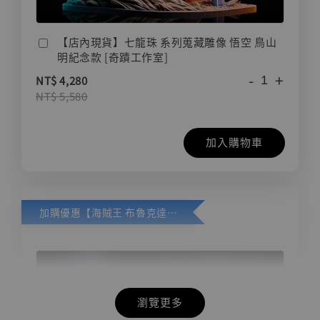
【店內現貨】七龍珠 系列蒐藏雕像 悟空 鳥山
明紀念款 [奇蹟工作室]
-
+
NT$ 4,280
NT$ 5,580
加入購物車
加購優惠【海賊王 布魯克達摩 [7STARS Studio]】
瀏覽更多