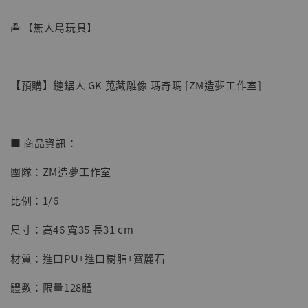
🏝【無人島玩具】
【預購】鏈鋸人 GK 蒐藏雕像 瑪奇瑪 [ZM造夢工作室]
■ 商品資訊：
團隊：ZM造夢工作室
【店內現貨】海賊王 系列蒐藏雕像 布魯克達
比例：1/6
摩 [7STARS Studio]
-
+
NT$ 1,500
尺寸：高46 寬35 長31 cm
NT$ 1,870
材質：進口PU+進口樹脂+寶麗石
加入購物車
體數：限量128體