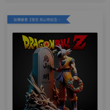
加購優惠【悟空 鳥山明紀念款 [奇蹟工作室]】