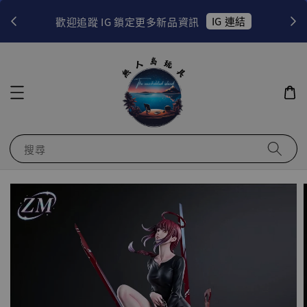
！
IG 連結
歡迎追蹤 IG 鎖定更多新品資訊
搜尋