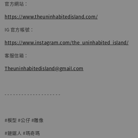
官方網站：
https://www.theuninhabitedisland.com/
IG 官方帳號：
https://www.instagram.com/the_uninhabited_island/
客服信箱：
Theuninhabitedisland@gmail.com
- - - - - - - - - - - - - - - - - - - -
#模型 #公仔 #雕像
#鏈鋸人 #瑪奇瑪