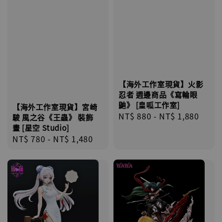
【海外工作室現貨】火影
忍者 週邊商品《寫輪眼
鼬》 [皇呱工作室]
【海外工作室現貨】宮崎
Regular
NT$ 880
-
NT$ 1,880
駿 風之谷《王蟲》 裝飾
price
畫 [星空 Studio]
Regular
NT$ 780
-
NT$ 1,480
price