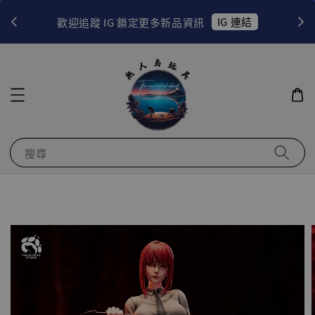
！
IG 連結
歡迎追蹤 IG 鎖定更多新品資訊
搜尋