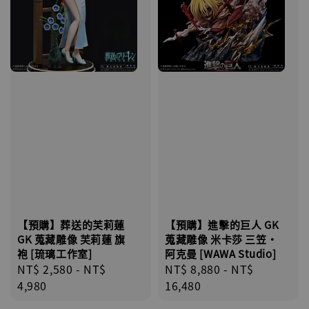
【預購】葬送的芙莉蓮
【預購】進擊的巨人 GK
GK 蒐藏雕像 芙莉蓮 旗
蒐藏雕像 米卡莎 三笠·
袍 [琉璃工作室]
阿克曼 [WAWA Studio]
Regular
NT$ 2,580
-
NT$
Regular
NT$ 8,880
-
NT$
price
4,980
price
16,480