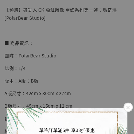
【預購】鏈鋸人 GK 蒐藏雕像 至臻系列第一彈：瑪奇瑪
[PolarBear Studio]
■ 商品資訊：
團隊：PolarBear Studio
【店內現貨】七龍珠 系列蒐藏雕像 悟空 鳥山
明紀念款 [奇蹟工作室]
比例：1/4
-
+
NT$ 4,280
版本：A版；B版
NT$ 5,580
A版尺寸：42cm x 30cm x 27cm
加入購物車
B版尺寸：45cm x 15cm x 12 cm
配置：人物主體+地台+手工訂製級寫實頭雕
加購優惠【海賊王 布魯克達摩 [7STARS Studio]】
單筆訂單滿5件 享98折優惠
材質：進口樹脂+進口PU