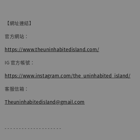
【網址連結】
官方網站：
https://www.theuninhabitedisland.com/
IG 官方帳號：
https://www.instagram.com/the_uninhabited_island/
客服信箱：
Theuninhabitedisland@gmail.com
- - - - - - - - - - - - - - - - - - - -