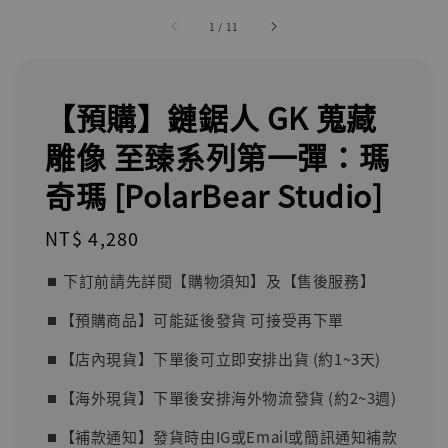
1
/
11
【預購】鏈鋸人 GK 蒐藏
雕像 至臻系列第一彈：瑪
奇瑪 [PolarBear Studio]
Regular
NT$ 4,280
price
⏹︎ 下訂前請先詳閱【購物須知】及【售後服務】
⏹︎【預購商品】可能延後發貨 可接受再下單
⏹︎【店內現貨】下單後可立即安排出貨 (約1~3天)
⏹︎【海外現貨】下單後安排海外物流發貨 (約2~3週)
⏹︎【補款通知】發貨時由IG或Email或簡訊通知補款