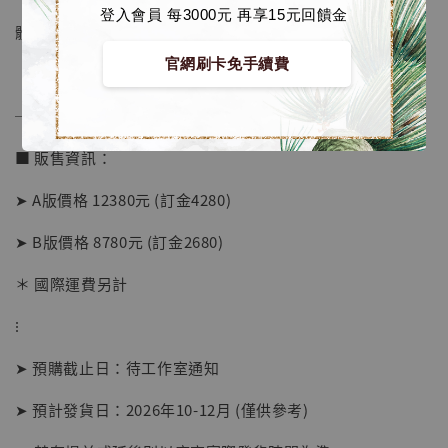
登入會員 每3000元 再享15元回饋金
體數：限量99體
官網刷卡免手續費
──────────────
■ 販售資訊：
➤ A版價格 12380元 (訂金4280)
➤ B版價格 8780元 (訂金2680)
＊ 國際運費另計
⁝
➤ 預購截止日：待工作室通知
➤ 預計發貨日：2026年10-12月 (僅供參考)
【店內現貨】海賊王 系列蒐藏雕像 布魯克達
摩 [7STARS Studio]