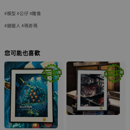
#模型 #公仔 #雕像
#鏈鋸人 #瑪奇瑪
您可能也喜歡