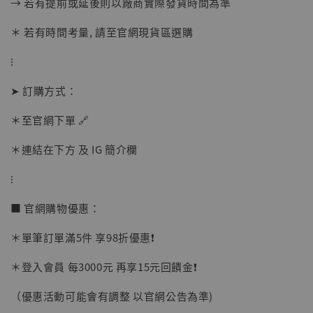
→ 若有提前或延後則以廠商實際發貨時間為準
-
+
NT$ 1,500
NT$ 1,870
＊ 若有時間考量, 請至官網現貨區選購
⁝
加入購物車
➤ 訂購方式：
＊至官網下單 🔗
加購優惠【讓子彈飛 鵝城縣長 張麻子 [BK01]】
＊連結在下方 及 IG 簡介欄
⁝
■ 官網購物優惠：
＊單筆訂單滿5件 享98折優惠❗️
＊登入會員 每3000元 再享15元回饋金❗️
（優惠活動可能會有調整 以官網公告為準)