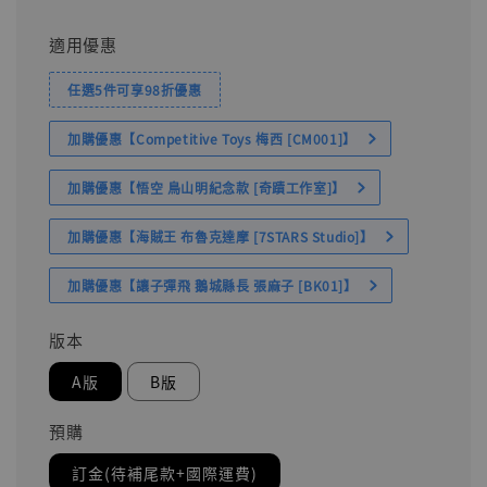
適用優惠
任選5件可享98折優惠
加購優惠【Competitive Toys 梅西 [CM001]】
加購優惠【悟空 鳥山明紀念款 [奇蹟工作室]】
加購優惠【海賊王 布魯克達摩 [7STARS Studio]】
加購優惠【讓子彈飛 鵝城縣長 張麻子 [BK01]】
版本
A版
B版
預購
訂金(待補尾款+國際運費)