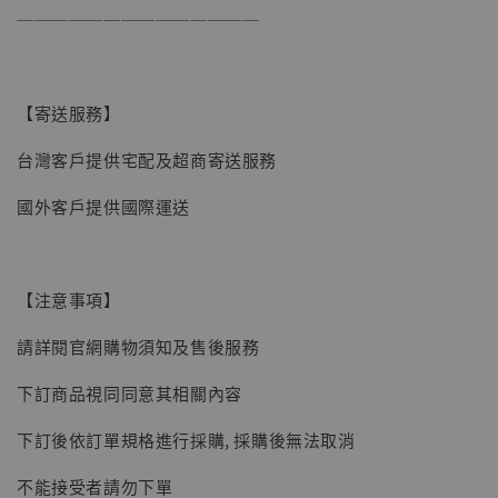
──────────────
【寄送服務】
台灣客戶提供宅配及超商寄送服務
【現貨】BJSTUDIO 1/6系列可動蒐藏人偶 讓
國外客戶提供國際運送
子彈飛 鵝城縣長 張麻子 [BK01]
-
+
NT$ 4,980
NT$ 5,300
【注意事項】
請詳閱官網購物須知及售後服務
加入購物車
下訂商品視同同意其相關內容
下訂後依訂單規格進行採購, 採購後無法取消
不能接受者請勿下單