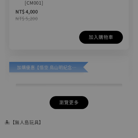
[CM001]
NT$ 4,000
NT$ 5,200
加入購物車
加購優惠【悟空 鳥山明紀念款 [奇蹟工作室]】
瀏覽更多
🏝【無人島玩具】