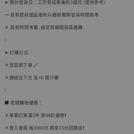
➤ 預計發貨日：工作室結單後約3個月 (僅供參考)
→ 若有提前或延後則以廠商實際發貨時間為準
＊ 若有時間考量, 請至官網現貨區選購
⁝
➤ 訂購方式：
＊至官網下單 🔗
＊連結在下方 及 IG 簡介欄
【店內現貨】海賊王 系列蒐藏雕像 布魯克達
摩 [7STARS Studio]
⁝
-
+
NT$ 1,500
NT$ 1,870
■ 官網購物優惠：
＊單筆訂單滿5件 享98折優惠❗️
加入購物車
＊登入會員 每3000元 再享15元回饋金❗️