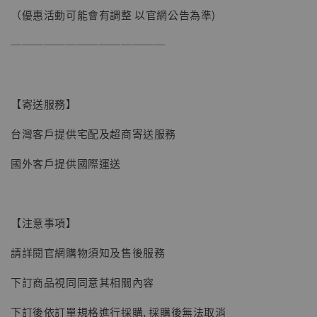
（優惠活動可能會有調整 以官網公告為準)
加購優惠【讓子彈飛 鵝城縣長 張麻子 [BK01]】
──────────────
【寄送服務】
台灣客戶提供宅配及超商寄送服務
國外客戶提供國際運送
【注意事項】
請詳閱官網購物須知及售後服務
下訂商品視同同意其相關內容
下訂後依訂單規格進行採購, 採購後無法取消