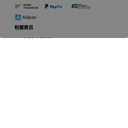
相關資訊
無人島玩具公司資訊
里程碑
聯絡我們
認識GK
GK 預購流程說明
常見問題Q&A
EZWay易利委APP教學
For overseas clients
Copyright © 2026 無人島玩具 All rights reserved | 統一編號 91582461