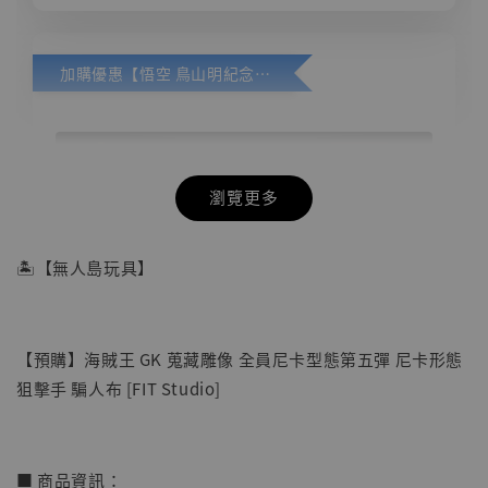
加購優惠【悟空 鳥山明紀念款 [奇蹟工作室]】
瀏覽更多
🏝【無人島玩具】
【預購】海賊王 GK 蒐藏雕像 全員尼卡型態第五彈 尼卡形態
狙擊手 騙人布 [FIT Studio]
■ 商品資訊：