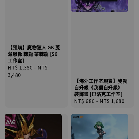
【預購】魔物獵人 GK 蒐
藏雕像 棘龍 茶棘龍 [S6
工作室]
Regular
NT$ 1,380
-
NT$
price
3,480
【海外工作室現貨】我獨
自升級《我獨自升級》
裝飾畫 [巴洛克工作室]
Regular
NT$ 680
-
NT$ 1,680
price