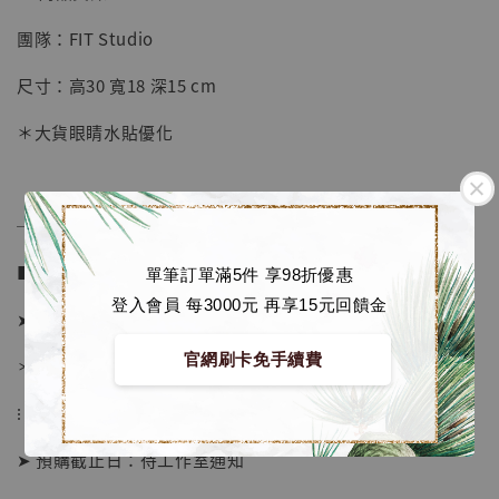
團隊：FIT Studio
【店內現貨】七龍珠 系列蒐藏雕像 悟空 鳥山
明紀念款 [奇蹟工作室]
尺寸：高30 寬18 深15 cm
-
+
NT$ 4,280
＊大貨眼睛水貼優化
NT$ 5,580
加入購物車
──────────────
■ 販售資訊 (NT$)：
單筆訂單滿5件 享98折優惠
登入會員 每3000元 再享15元回饋金
加購優惠【海賊王 布魯克達摩 [7STARS Studio]】
➤ 價格 4680元 (訂金2480)
官網刷卡免手續費
＊ 國際運費另計
⁝
➤ 預購截止日：待工作室通知