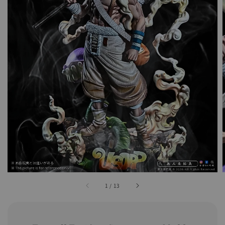
1
/
13