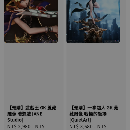
【預購】遊戲王 GK 蒐藏
【預購】一拳超人 GK 蒐
雕像 暗遊戲 [ANE
藏雕像 戰慄的龍捲
Studio]
[QuietArt]
Regular
NT$ 2,980
-
NT$
Regular
NT$ 3,680
-
NT$