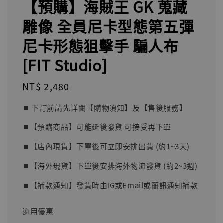
【預購】海賊王 GK 蒐藏
雕像 全員尼卡型態第五彈
尼卡形態狙擊手 騙人布
[FIT Studio]
Regular
NT$ 2,480
price
⏹︎ 下訂前請先詳閱【購物須知】及【售後服務】
⏹︎【預購商品】可能延後發貨 可接受再下單
⏹︎【店內現貨】下單後可立即安排出貨 (約1~3天)
⏹︎【海外現貨】下單後安排海外物流發貨 (約2~3週)
⏹︎【補款通知】發貨時由IG或Email或簡訊通知補款
適用優惠