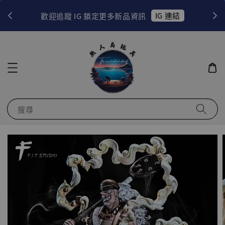
！
IG 連結
歡迎追蹤 IG 鎖定更多新品資訊
搜尋