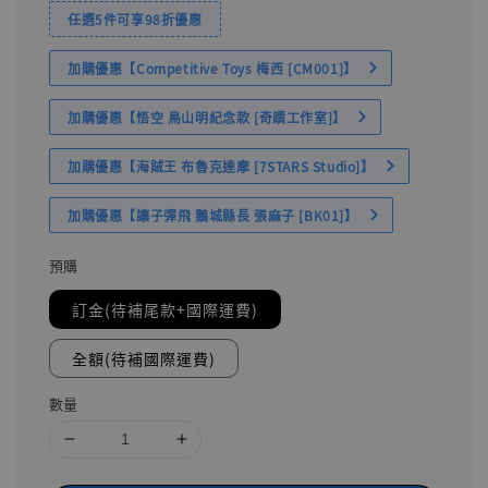
任選5件可享98折優惠
加購優惠【Competitive Toys 梅西 [CM001]】
加購優惠【悟空 鳥山明紀念款 [奇蹟工作室]】
加購優惠【海賊王 布魯克達摩 [7STARS Studio]】
加購優惠【讓子彈飛 鵝城縣長 張麻子 [BK01]】
預購
訂金(待補尾款+國際運費)
全額(待補國際運費)
數量