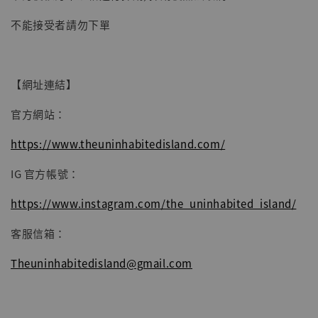
【現貨】BJSTUDIO 1/6系列可動蒐藏人偶 讓
不能接受者請勿下單
子彈飛 鵝城縣長 張麻子 [BK01]
-
+
NT$ 4,980
NT$ 5,300
【網址連結】
官方網站：
加入購物車
https://www.theuninhabitedisland.com/
IG 官方帳號：
https://www.instagram.com/the_uninhabited_island/
客服信箱：
Theuninhabitedisland@gmail.com