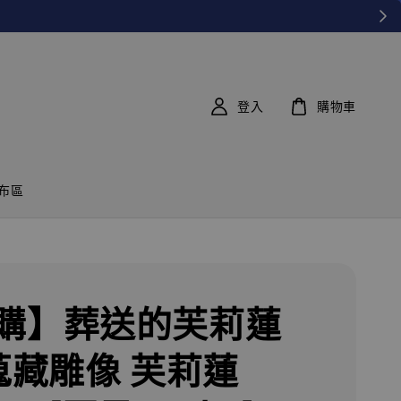
登入
購物車
布區
購】葬送的芙莉蓮
 蒐藏雕像 芙莉蓮