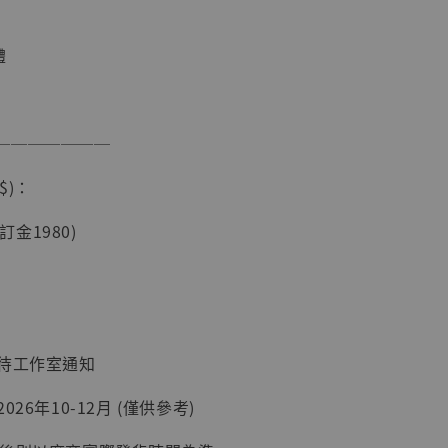
U
體
───────
$)：
現貨】海賊王
藏雕像 布魯
(訂金1980)
[7STARS
]
-
+
：待工作室通知
入購物車
26年10-12月 (僅供參考)