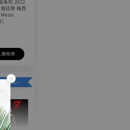
可動系列 2022
阿根廷隊 梅西
 Messi
1]
入購物車
加購優惠【悟空 鳥山明紀念款 [奇蹟工作室]】