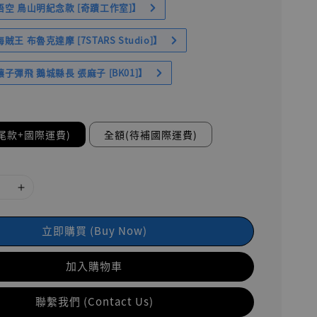
空 鳥山明紀念款 [奇蹟工作室]】
王 布魯克達摩 [7STARS Studio]】
子彈飛 鵝城縣長 張麻子 [BK01]】
尾款+國際運費)
全額(待補國際運費)
立即購買 (Buy Now)
加入購物車
聯繫我們 (Contact Us)