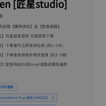
ren [匠星studio]
0
前請先詳閱【購物須知】及【售後服務】
品】可能延後發貨 可接受再下單
貨】下單後可立即安排出貨 (約1~3天)
貨】下單後安排海外物流發貨 (約2~3週)
知】發貨時由IG或Email或簡訊通知補款
98折優惠
petitive Toys 梅西 [CM001]】