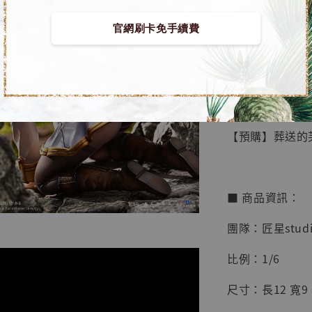
官網刷卡免手續費
【店內
🏝【無人島玩具
系列蒐
鳥山明
工作室
【預購】葬送的芙莉蓮
NT$ 4,280
NT$ 5,580
■ 商品資訊：
加
團隊：匠星studi
比例：1/6
尺寸：長12 寬9 