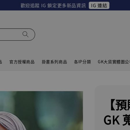
IG 連結
歡迎追蹤 IG 鎖定更多新品資訊
品
官方授權商品
掛畫系列商品
各IP分類
GK大貨實體圖公
【預
GK