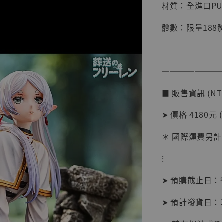
材質：全進口P
體數：限量188
───────
■ 販售資訊 (NT
【店內
系列蒐
➤ 價格 4180元 
克達摩 
Studio
＊ 國際運費另計
NT$ 1,500
⁝
NT$ 1,870
➤ 預購截止日
加
➤ 預計發貨日：20