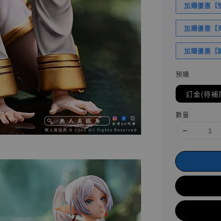
加購優惠【悟
加購優惠【海賊
加購優惠【讓
預購
訂金(待補
數量