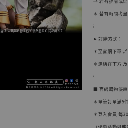
→ 若有提前或
＊ 若有時間考量
⁝
➤ 訂購方式：
＊至官網下單 🔗
＊連結在下方 及 
⁝
【現貨
■ 官網購物優
BJST
可動蒐
＊單筆訂單滿5件 
彈飛 
子 [BK
＊登入會員 每30
NT$ 4,980
（優惠活動可能