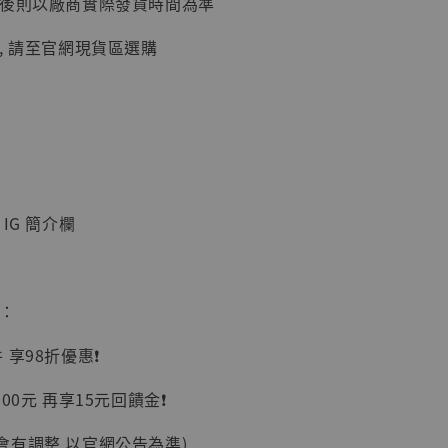
延後則以廠商實際發貨時間為準
加購優惠【讓子彈飛 鵝城縣長 張麻子 [BK01]】
, 請至官網現貨區選購
IG 簡介欄
】
惠：
UDIO 1/6系列
藏人偶 讓子
享98折優惠❗️
鵝城縣長 張麻
01]
00元 再享15元回饋金❗️
-
+
會有調整 以官網公告為準)