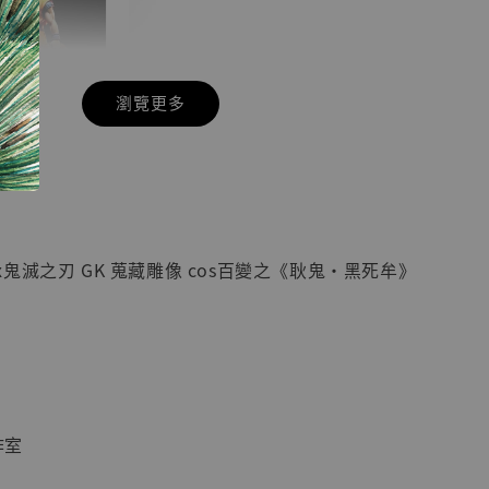
瀏覽更多
現貨】七龍珠
】
藏雕像 悟空
紀念款 [奇蹟
]
鬼滅之刃 GK 蒐藏雕像 cos百變之《耿鬼・黑死牟》
-
+
入購物車
作室
加購優惠【海賊王 布魯克達摩 [7STARS Studio]】