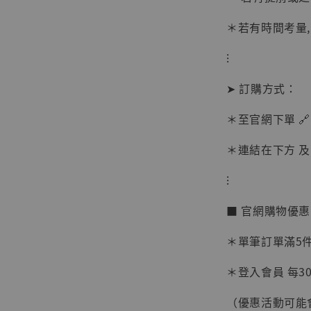
＊若有時間考量
⁝
➤ 訂購方式：
＊至官網下單 🔗
＊連結在下方 及 
⁝
■ 官網購物優
＊單筆訂單滿5件 
【現貨
BJST
＊登入會員 每30
可動蒐
彈飛 
（優惠活動可能
子 [BK