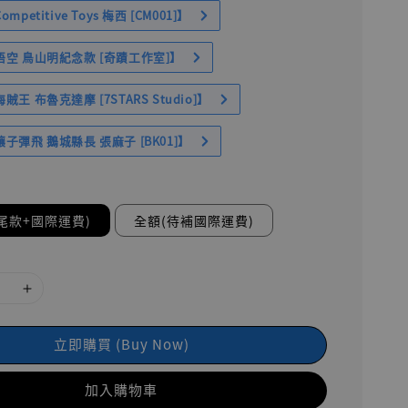
petitive Toys 梅西 [CM001]】
空 鳥山明紀念款 [奇蹟工作室]】
王 布魯克達摩 [7STARS Studio]】
子彈飛 鵝城縣長 張麻子 [BK01]】
尾款+國際運費)
全額(待補國際運費)
立即購買 (Buy Now)
加入購物車