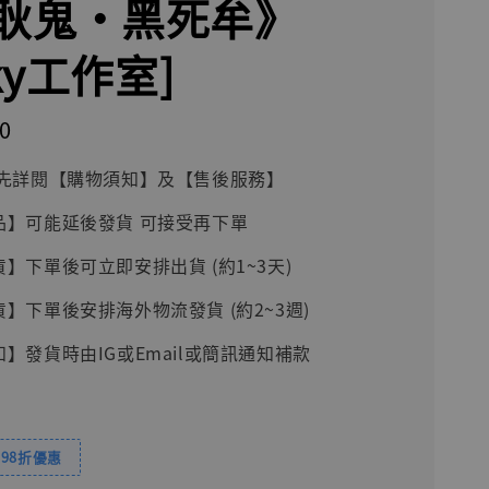
耿鬼・黑死牟》
cky工作室]
0
前請先詳閱【購物須知】及【售後服務】
品】可能延後發貨 可接受再下單
貨】下單後可立即安排出貨 (約1~3天)
貨】下單後安排海外物流發貨 (約2~3週)
知】發貨時由IG或Email或簡訊通知補款
98折優惠