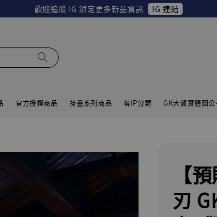
IG 連結
歡迎追蹤 IG 鎖定更多新品資訊
品
官方授權商品
掛畫系列商品
各IP分類
GK大貨實體圖公
【預
刃 G