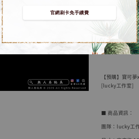
官網刷卡免手續費
【店內
🏝【無人島玩具
系列蒐
鳥山明
工作室
【預購】寶可夢x
NT$ 4,280
[lucky工作室]
NT$ 5,580
加
■ 商品資訊：
團隊：lucky工