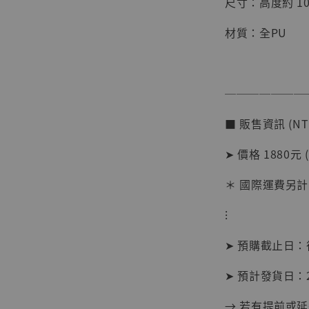
尺寸：高度約 10
材質：全PU
───────
■ 販售資訊 (NT
➤ 價格 1880元 
【店內
＊ 國際運費另計
系列蒐
克達摩 
⁝
Studio
➤ 預購截止日
NT$ 1,500
NT$ 1,870
➤ 預計發貨日：2
→ 若有提前或
加