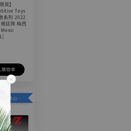
現貨】
titive Toys
可動系列 2022
阿根廷隊 梅西
 Messi
1]
入購物車
加購優惠【悟空 鳥山明紀念款 [奇蹟工作室]】