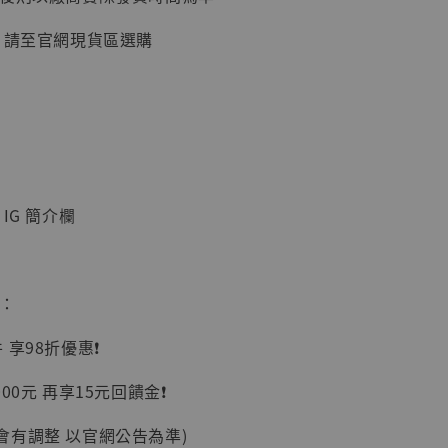
, 請至官網現貨區選購
加購優惠【讓子彈飛 鵝城縣長 張麻子 [BK01]】
IG 簡介欄
惠：
享98折優惠❗️
】
UDIO 1/6系列
00元 再享15元回饋金❗️
藏人偶 讓子
鵝城縣長 張麻
會有調整 以官網公告為準)
01]