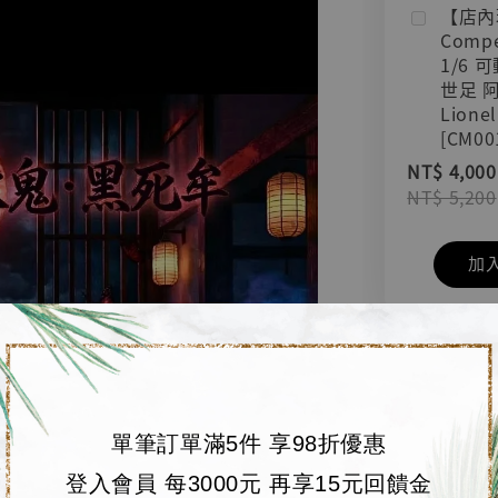
【店內
Compe
1/6 
世足 
Lionel
[CM00
NT$ 4,000
NT$ 5,200
加
單筆訂單滿5件 享98折優惠
登入會員 每3000元 再享15元回饋金