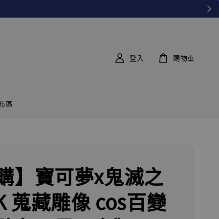
登入
購物車
布區
購】寶可夢x鬼滅之
K 蒐藏雕像 cos百變