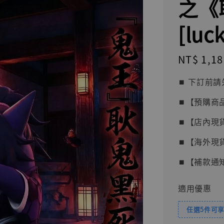
之《
[lu
Regular
NT$ 1,18
price
⏹︎ 下訂
⏹︎【預購商
⏹︎【店內現
⏹︎【海外現
⏹︎【補款通
適用優惠
任選5件可享