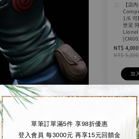
【店內
Compe
1/6 
世足 
Lionel
[CM00
NT$ 4,000
NT$ 5,200
加
單筆訂單滿5件 享98折優惠
登入會員 每3000元 再享15元回饋金