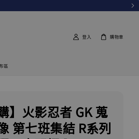
登入
購物車
布區
購】火影忍者 GK 蒐
像 第七班集結 R系列