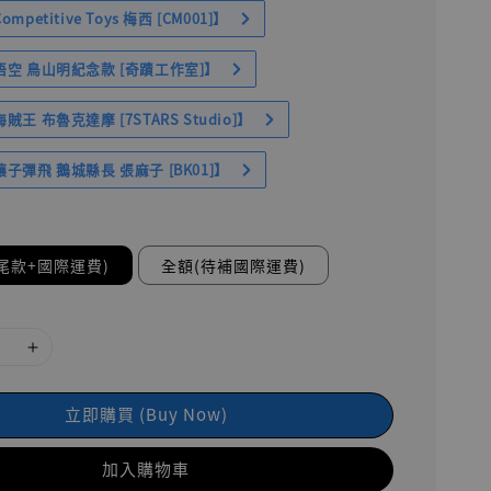
petitive Toys 梅西 [CM001]】
空 鳥山明紀念款 [奇蹟工作室]】
王 布魯克達摩 [7STARS Studio]】
子彈飛 鵝城縣長 張麻子 [BK01]】
尾款+國際運費)
全額(待補國際運費)
立即購買 (Buy Now)
加入購物車