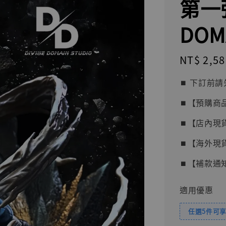
第一彈
DOM
Regular
NT$ 2,58
price
⏹︎ 下訂
⏹︎【預購商
⏹︎【店內現
⏹︎【海外現
⏹︎【補款通
適用優惠
任選5件可享