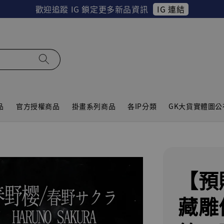
IG 連結
歡迎追蹤 IG 鎖定更多新品資訊
品
官方授權商品
掛畫系列商品
各IP分類
GK大貨實體圖公
【預
藏雕