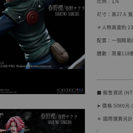
比例：1/6
尺寸：高27.6 寬2
＊人物高度約 23.
配置：一個簡易底
體數：限量118
【店內
───────
系列蒐
克達摩 
■ 販售資訊 (NT
Studio
➤ 價格 5080元 
NT$ 1,500
NT$ 1,870
＊ 國際運費另計
⁝
加