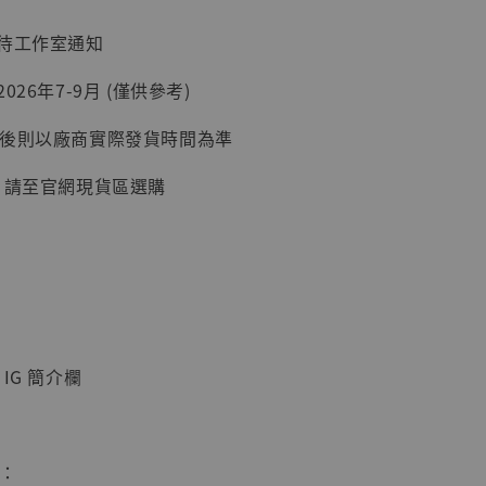
：待工作室通知
026年7-9月 (僅供參考)
加購優惠【讓子彈飛 鵝城縣長 張麻子 [BK01]】
延後則以廠商實際發貨時間為準
, 請至官網現貨區選購
IG 簡介欄
】
UDIO 1/6系列
藏人偶 讓子
鵝城縣長 張麻
惠：
01]