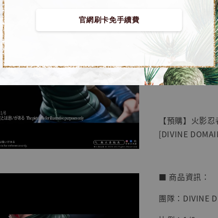
官網刷卡免手續費
【店內
🏝【無人島玩具
系列蒐
鳥山明
工作室
【預購】火影忍者
NT$ 4,280
[DIVINE DOMAI
NT$ 5,580
加
■ 商品資訊：
團隊：DIVINE D