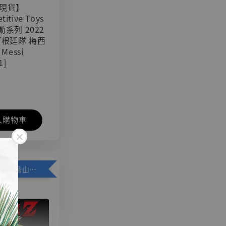
現貨】
titive Toys
可動系列 2022
阿根廷隊 梅西
 Messi
1]
入購物車
加購優惠【悟空 鳥山明紀念款 [奇蹟工作室]】