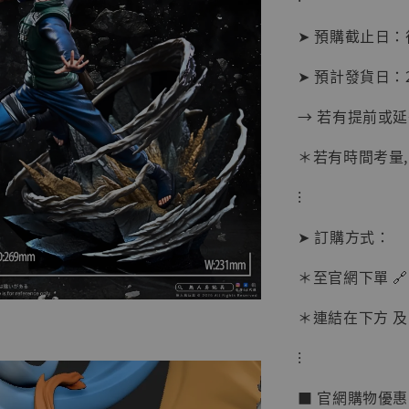
➤ 預購截止日
➤ 預計發貨日：2
→ 若有提前或
＊若有時間考量
⁝
➤ 訂購方式：
＊至官網下單 🔗
＊連結在下方 及 
【現貨
BJST
⁝
可動蒐
彈飛 
■ 官網購物優
子 [BK