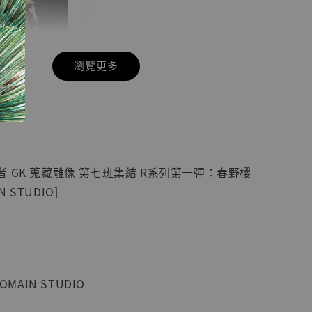
瀏覽更多
現貨】七龍珠
】
藏雕像 悟空
紀念款 [奇蹟
]
 GK 蒐藏雕像 第七班集結 R系列第一彈：春野櫻
-
+
N STUDIO]
入購物車
OMAIN STUDIO
加購優惠【海賊王 布魯克達摩 [7STARS Studio]】