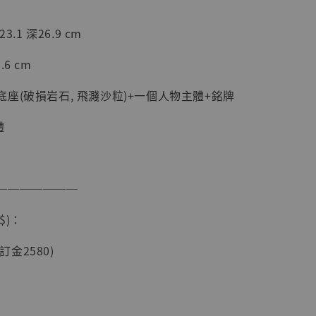
3.1 深26.9 cm
6 cm
座(破損岩石, 飛濺沙粒)+一個人物主體+銘牌
體
現貨】海賊王
───────
藏雕像 布魯
[7STARS
$)：
]
-
+
(訂金2580)
入購物車