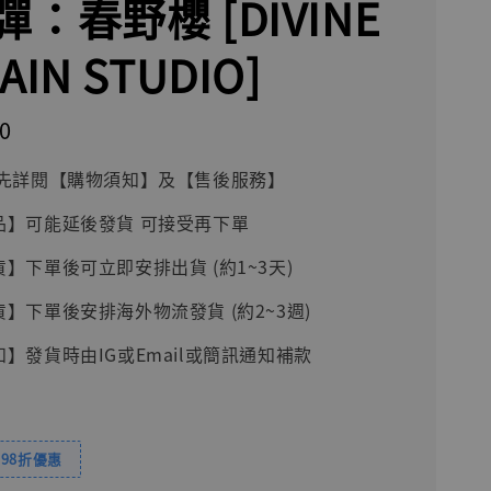
：春野櫻 [DIVINE
AIN STUDIO]
0
前請先詳閱【購物須知】及【售後服務】
品】可能延後發貨 可接受再下單
貨】下單後可立即安排出貨 (約1~3天)
貨】下單後安排海外物流發貨 (約2~3週)
知】發貨時由IG或Email或簡訊通知補款
98折優惠