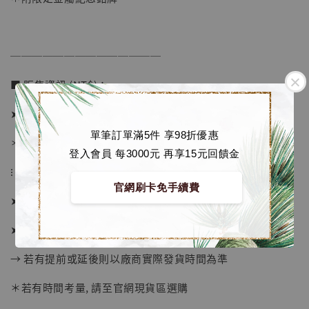
加購優惠【讓子彈飛 鵝城縣長 張麻子 [BK01]】
──────────────
■ 販售資訊 (NT$)：
➤ 價格 5080元 (訂金2480)
單筆訂單滿5件 享98折優惠
＊ 國際運費另計
登入會員 每3000元 再享15元回饋金
⁝
官網刷卡免手續費
➤ 預購截止日：待工作室通知
➤ 預計發貨日：2026年7-9月 (僅供參考)
→ 若有提前或延後則以廠商實際發貨時間為準
＊若有時間考量, 請至官網現貨區選購