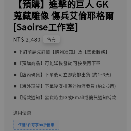
【預購】進擊的巨人 GK
蒐藏雕像 傷兵艾倫耶格爾
[Saoirse工作室]
Regular
NT$ 2,480
售完
price
⏹︎ 下訂前請先詳閱【購物須知】及【售後服務】
⏹︎【預購商品】可能延後發貨 可接受再下單
⏹︎【店內現貨】下單後可立即安排出貨 (約1~3天)
⏹︎【海外現貨】下單後安排海外物流發貨 (約2~3週)
⏹︎【補款通知】發貨時由IG或Email或簡訊通知補款
適用優惠
任選5件可享98折優惠