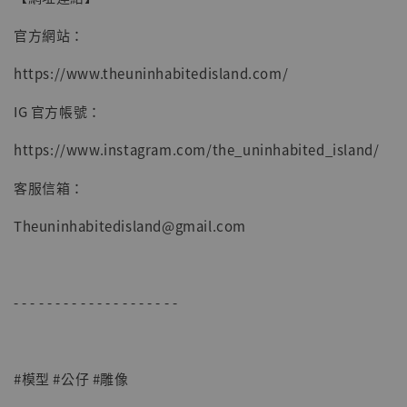
官方網站：
https://www.theuninhabitedisland.com/
IG 官方帳號：
https://www.instagram.com/the_uninhabited_island/
客服信箱：
Theuninhabitedisland@gmail.com
- - - - - - - - - - - - - - - - - - - -
#模型 #公仔 #雕像