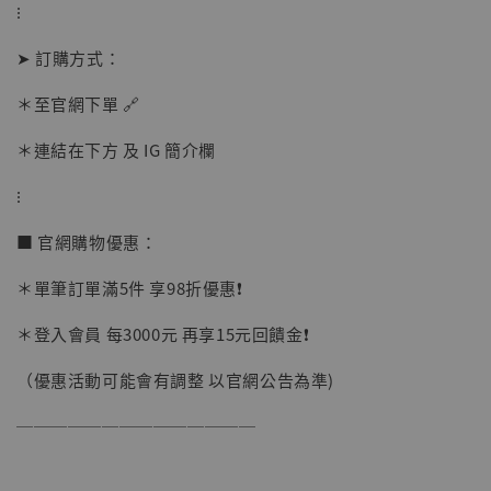
⁝
【現貨】BJSTUDIO 1/6系列可動蒐藏人偶 讓
➤ 訂購方式：
子彈飛 鵝城縣長 張麻子 [BK01]
-
+
＊至官網下單 🔗
NT$ 4,980
NT$ 5,300
＊連結在下方 及 IG 簡介欄
⁝
加入購物車
■ 官網購物優惠：
＊單筆訂單滿5件 享98折優惠❗️
＊登入會員 每3000元 再享15元回饋金❗️
（優惠活動可能會有調整 以官網公告為準)
──────────────