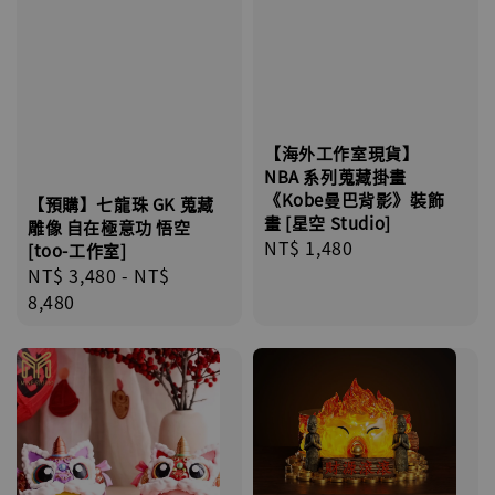
【海外工作室現貨】
NBA 系列蒐藏掛畫
《Kobe曼巴背影》裝飾
【預購】七龍珠 GK 蒐藏
畫 [星空 Studio]
雕像 自在極意功 悟空
Regular
NT$ 1,480
[too-工作室]
price
Regular
NT$ 3,480
-
NT$
price
8,480