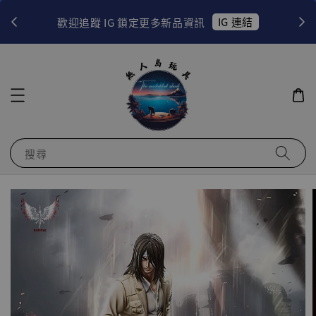
！
IG 連結
歡迎追蹤 IG 鎖定更多新品資訊
搜尋