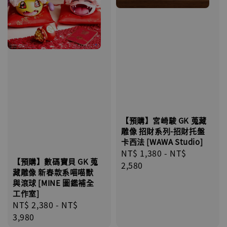
【預購】宮崎駿 GK 蒐藏
雕像 招財系列-招財托盤
卡西法 [WAWA Studio]
Regular
NT$ 1,380
-
NT$
【預購】數碼寶貝 GK 蒐
price
2,580
藏雕像 新春款系喵喵獸
與滾球 [MINE 圖鑑補全
工作室]
Regular
NT$ 2,380
-
NT$
price
3,980