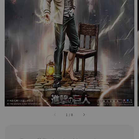
1
/
8