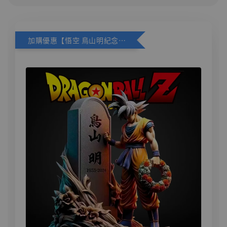
加購優惠【悟空 鳥山明紀念款 [奇蹟工作室]】