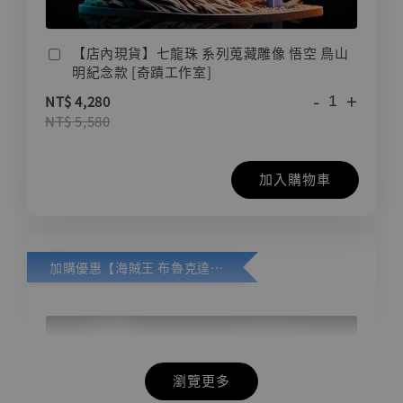
【店內現貨】七龍珠 系列蒐藏雕像 悟空 鳥山
明紀念款 [奇蹟工作室]
-
+
NT$ 4,280
NT$ 5,580
加入購物車
加購優惠【海賊王 布魯克達摩 [7STARS Studio]】
瀏覽更多