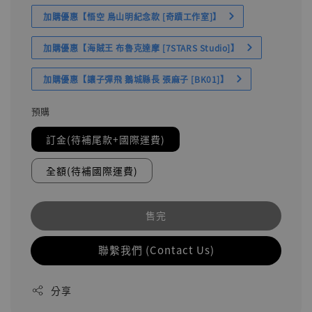
加購優惠【悟空 鳥山明紀念款 [奇蹟工作室]】
加購優惠【海賊王 布魯克達摩 [7STARS Studio]】
加購優惠【讓子彈飛 鵝城縣長 張麻子 [BK01]】
預購
訂金(待補尾款+國際運費)
全額(待補國際運費)
售完
聯繫我們 (Contact Us)
分享