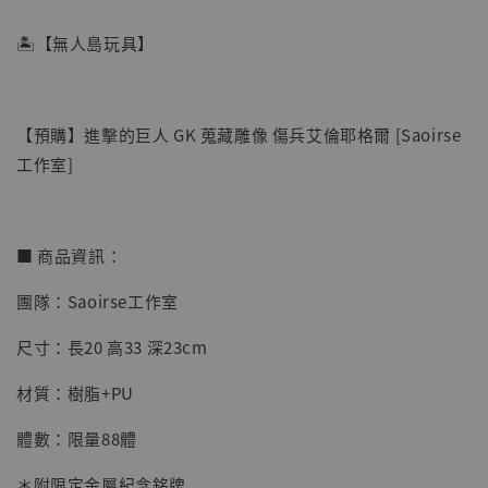
🏝【無人島玩具】
【預購】進擊的巨人 GK 蒐藏雕像 傷兵艾倫耶格爾 [Saoirse
工作室]
■ 商品資訊：
【店內現貨】海賊王 系列蒐藏雕像 布魯克達
團隊：Saoirse工作室
摩 [7STARS Studio]
尺寸：長20 高33 深23cm
-
+
NT$ 1,500
NT$ 1,870
材質：樹脂+PU
體數：限量88體
加入購物車
＊附限定金屬紀念銘牌