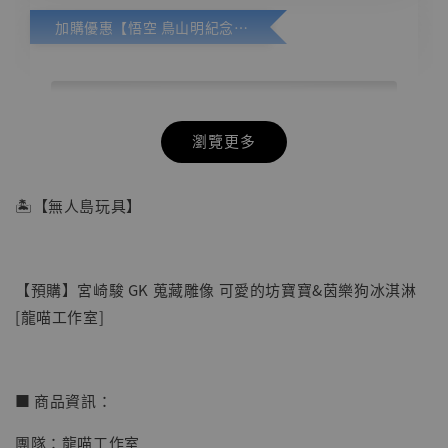
加購優惠【悟空 鳥山明紀念款 [奇蹟工作室]】
瀏覽更多
🏝【無人島玩具】
【預購】宮崎駿 GK 蒐藏雕像 可愛的坊寶寶&茵樂狗冰淇淋
[龍喵工作室]
■ 商品資訊：
團隊：龍喵工作室