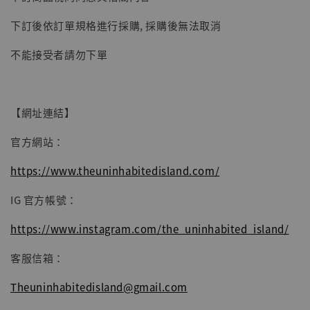
子彈飛 鵝城縣長 張麻子 [BK01]
下訂後依訂單規格進行採購, 採購後無法取消
-
+
NT$ 4,980
NT$ 5,300
不能接受者請勿下單
加入購物車
【網址連結】
官方網站：
https://www.theuninhabitedisland.com/
IG 官方帳號：
https://www.instagram.com/the_uninhabited_island/
客服信箱：
Theuninhabitedisland@gmail.com