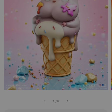
1
/
8