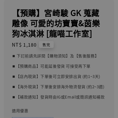
【預購】宮崎駿 GK 蒐藏
雕像 可愛的坊寶寶&茵樂
狗冰淇淋 [龍喵工作室]
Regular
NT$ 1,180
售完
price
⏹︎ 下訂前請先詳閱【購物須知】及【售後服務】
⏹︎【預購商品】可能延後發貨 可接受再下單
⏹︎【店內現貨】下單後可立即安排出貨 (約1~3天)
⏹︎【海外現貨】下單後安排海外物流發貨 (約2~3週)
⏹︎【補款通知】發貨時由IG或Email或簡訊通知補款
適用優惠