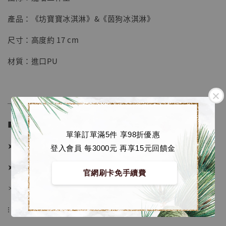
【店內現貨】七龍珠 系列蒐藏雕像 悟空 鳥山
明紀念款 [奇蹟工作室]
產品：《坊寶寶冰淇淋》&《茵狗冰淇淋》
-
+
NT$ 4,280
尺寸：高度約 17 cm
NT$ 5,580
材質：進口PU
加入購物車
──────────────
加購優惠【海賊王 布魯克達摩 [7STARS Studio]】
■ 販售資訊 (NT$)：
單筆訂單滿5件 享98折優惠
➤ 坊寶寶冰淇淋價格 1980元 (訂金1180)
登入會員 每3000元 再享15元回饋金
➤ 茵狗冰淇淋價格 1980元 (訂金1180)
官網刷卡免手續費
＊ 國際運費另計
⁝