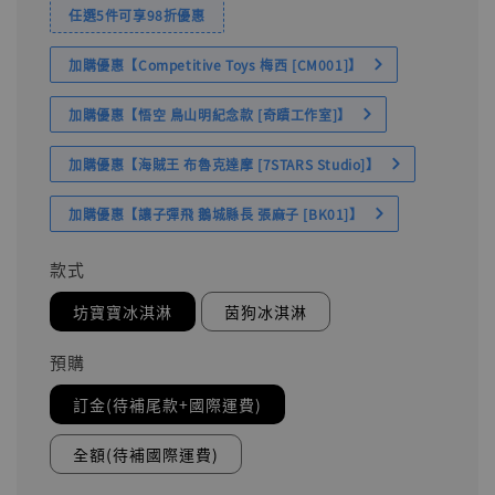
任選5件可享98折優惠
加購優惠【Competitive Toys 梅西 [CM001]】
加購優惠【悟空 鳥山明紀念款 [奇蹟工作室]】
加購優惠【海賊王 布魯克達摩 [7STARS Studio]】
加購優惠【讓子彈飛 鵝城縣長 張麻子 [BK01]】
款式
坊寶寶冰淇淋
茵狗冰淇淋
預購
訂金(待補尾款+國際運費)
全額(待補國際運費)