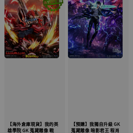
【海外倉庫現貨】我的英
【預購】我獨自升級 GK
雄學院 GK 蒐藏雕像 戰
蒐藏雕像 暗影君王 程肖