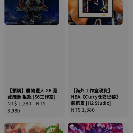
【預購】魔物獵人 GK 蒐
【海外工作室現貨】
藏雕像 祖龍 [S6工作室]
NBA《Curry晚安巴黎》
Regular
NT$ 1,280
-
NT$
裝飾畫 [H2 Studio]
Regular
NT$ 1,380
price
3,980
price