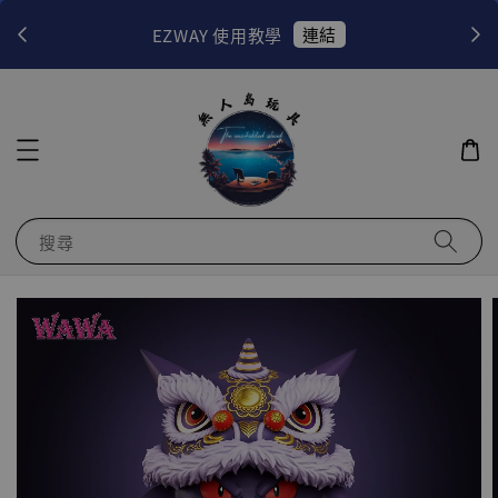
連結
EZWAY 使用教學
當月
搜尋