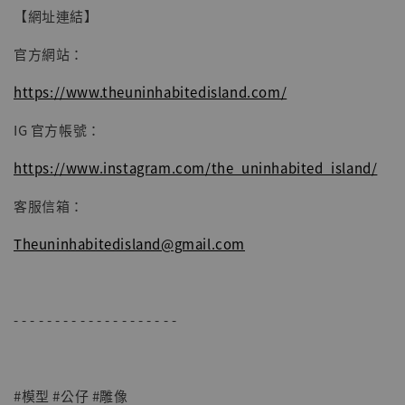
【網址連結】
官方網站：
https://www.theuninhabitedisland.com/
IG 官方帳號：
https://www.instagram.com/the_uninhabited_island/
客服信箱：
Theuninhabitedisland@gmail.com
- - - - - - - - - - - - - - - - - - - -
#模型 #公仔 #雕像