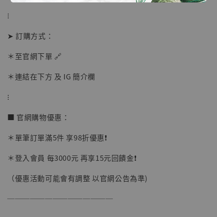
⁝
【現貨】BJSTUDIO 1/6系列可動蒐藏人偶 讓
➤ 訂購方式：
子彈飛 鵝城縣長 張麻子 [BK01]
-
+
＊至官網下單 🔗
NT$ 4,980
NT$ 5,300
＊連結在下方 及 IG 簡介欄
⁝
加入購物車
■ 官網購物優惠：
＊單筆訂單滿5件 享98折優惠❗️
＊登入會員 每3000元 再享15元回饋金❗️
（優惠活動可能會有調整 以官網公告為準)
──────────────