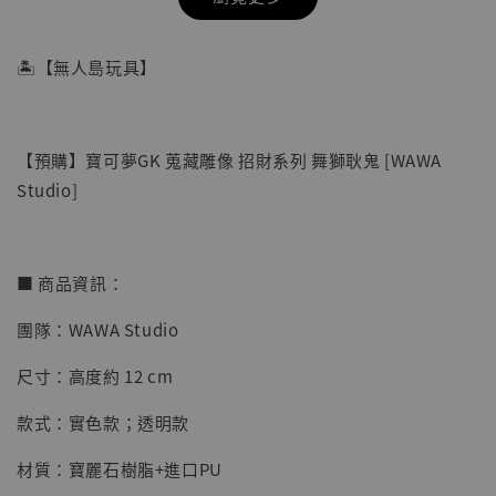
🏝【無人島玩具】
【預購】寶可夢GK 蒐藏雕像 招財系列 舞獅耿鬼 [WAWA
Studio]
■ 商品資訊：
【店內現貨】海賊王 系列蒐藏雕像 布魯克達
團隊：WAWA Studio
摩 [7STARS Studio]
尺寸：高度約 12 cm
-
+
NT$ 1,500
NT$ 1,870
款式：實色款；透明款
材質：寶麗石樹脂+進口PU
加入購物車