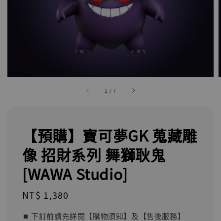
1
/
7
【預購】寶可夢GK 蒐藏雕
像 招財系列 舞獅耿鬼
[WAWA Studio]
Regular
NT$ 1,380
price
⏹︎ 下訂前請先詳閱【購物須知】及【售後服務】