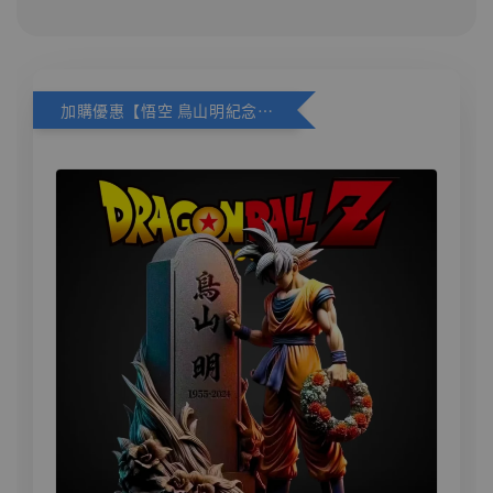
加購優惠【悟空 鳥山明紀念款 [奇蹟工作室]】