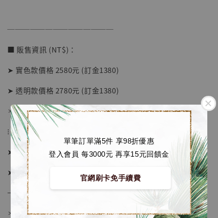
──────────────
加購優惠【讓子彈飛 鵝城縣長 張麻子 [BK01]】
■ 販售資訊 (NT$)：
➤ 實色款價格 2580元 (訂金1380)
➤ 透明款價格 2780元 (訂金1380)
＊ 國際運費另計
⁝
單筆訂單滿5件 享98折優惠
➤ 預購截止日：待工作室通知
登入會員 每3000元 再享15元回饋金
➤ 預計發貨日：2026年10-12月 (僅供參考)
官網刷卡免手續費
→ 若有提前或延後則以廠商實際發貨時間為準
＊若有時間考量, 請至官網現貨區選購