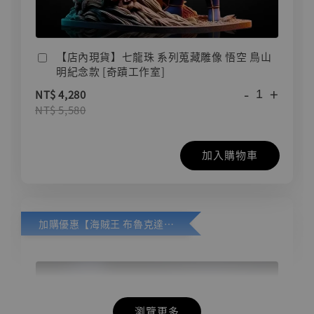
【店內現貨】七龍珠 系列蒐藏雕像 悟空 鳥山
明紀念款 [奇蹟工作室]
-
+
NT$ 4,280
NT$ 5,580
加入購物車
加購優惠【海賊王 布魯克達摩 [7STARS Studio]】
瀏覽更多