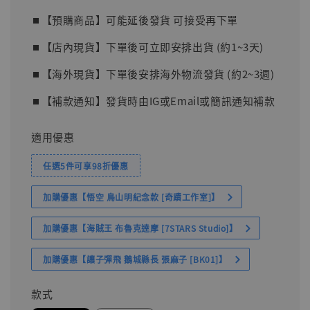
⏹︎【預購商品】可能延後發貨 可接受再下單
⏹︎【店內現貨】下單後可立即安排出貨 (約1~3天)
⏹︎【海外現貨】下單後安排海外物流發貨 (約2~3週)
⏹︎【補款通知】發貨時由IG或Email或簡訊通知補款
適用優惠
任選5件可享98折優惠
加購優惠【悟空 鳥山明紀念款 [奇蹟工作室]】
加購優惠【海賊王 布魯克達摩 [7STARS Studio]】
加購優惠【讓子彈飛 鵝城縣長 張麻子 [BK01]】
款式