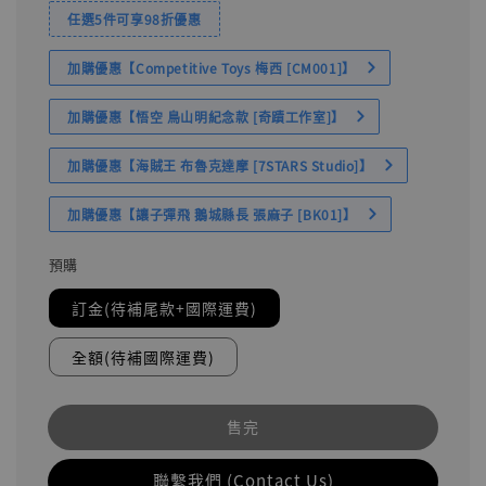
任選5件可享98折優惠
加購優惠【Competitive Toys 梅西 [CM001]】
加購優惠【悟空 鳥山明紀念款 [奇蹟工作室]】
加購優惠【海賊王 布魯克達摩 [7STARS Studio]】
加購優惠【讓子彈飛 鵝城縣長 張麻子 [BK01]】
預購
訂金(待補尾款+國際運費)
全額(待補國際運費)
售完
聯繫我們 (Contact Us)