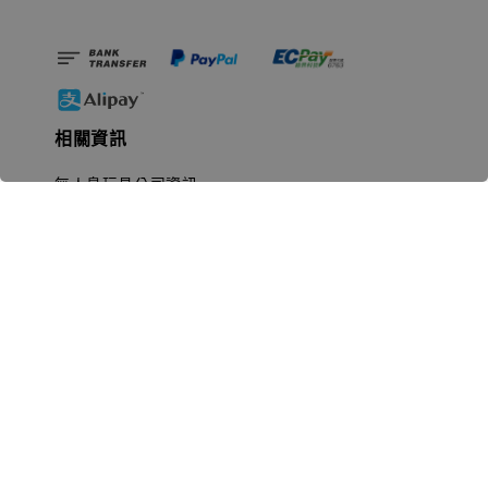
相關資訊
無人島玩具公司資訊
里程碑
聯絡我們
認識GK
GK 預購流程說明
常見問題Q&A
EZWay易利委APP教學
For overseas clients