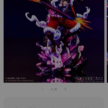
1
/
8