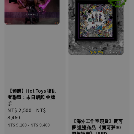
【預購】Hot Toys 復仇
者聯盟：末日崛起 金牌
手
Sale
NT$ 2,500
-
NT$
price
8,460
【海外工作室現貨】寶可
Regular
NT$ 9,100
-
NT$ 9,400
夢 週邊商品 《寶可夢30
price
週年插畫》 [BBD