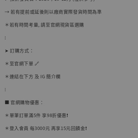
→ 若有提前或延後則以廠商實際發貨時間為準
＊若有時間考量, 請至官網現貨區選購
⁝
【店內現貨】海賊王 系列蒐藏雕像 布魯克達
摩 [7STARS Studio]
➤ 訂購方式：
-
+
NT$ 1,500
＊至官網下單 🔗
NT$ 1,870
＊連結在下方 及 IG 簡介欄
加入購物車
⁝
■ 官網購物優惠：
＊單筆訂單滿5件 享98折優惠❗️
加購優惠【讓子彈飛 鵝城縣長 張麻子 [BK01]】
＊登入會員 每3000元 再享15元回饋金❗️