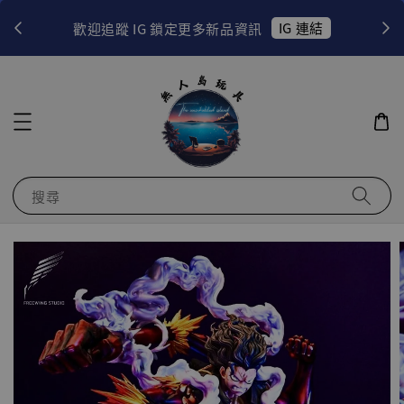
！
IG 連結
歡迎追蹤 IG 鎖定更多新品資訊
搜尋