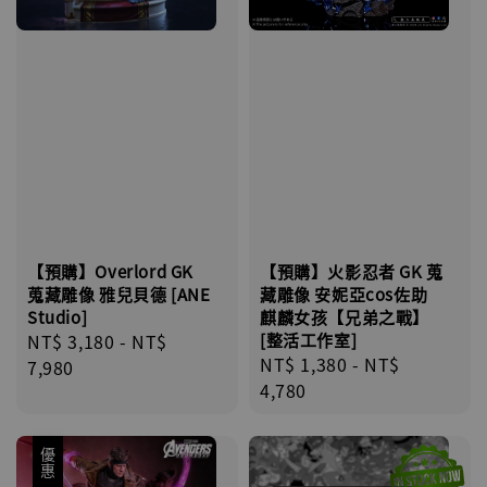
【預購】Overlord GK
【預購】火影忍者 GK 蒐
蒐藏雕像 雅兒貝德 [ANE
藏雕像 安妮亞cos佐助
Studio]
麒麟女孩【兄弟之戰】
Regular
NT$ 3,180
-
NT$
[整活工作室]
Regular
NT$ 1,380
-
NT$
price
7,980
price
4,780
優惠