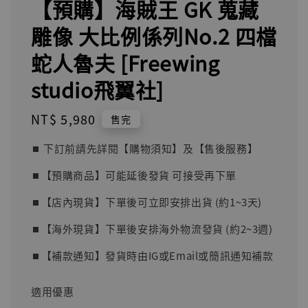
【預購】海賊王 GK 蒐藏
雕像 大比例係列No.2 四檔
蛇人魯夫 [Freewing
studio飛翼社]
Regular
NT$ 5,980
售完
price
⏹︎ 下訂前請先詳閱【購物須知】及【售後服務】
⏹︎【預購商品】可能延後發貨 可接受再下單
⏹︎【店內現貨】下單後可立即安排出貨 (約1~3天)
⏹︎【海外現貨】下單後安排海外物流發貨 (約2~3週)
⏹︎【補款通知】發貨時由IG或Email或簡訊通知補款
適用優惠