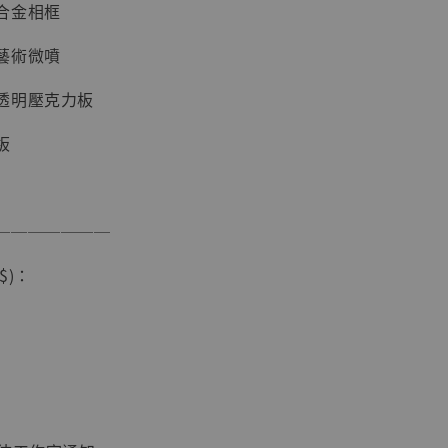
合金相框
藝術微噴
透明壓克力板
板
現貨】海賊王
藏雕像 布魯
───────
[7STARS
]
$)：
-
+
入購物車