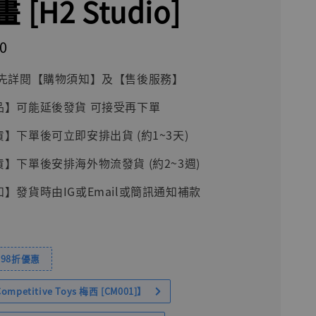
 [H2 Studio]
0
前請先詳閱【購物須知】及【售後服務】
品】可能延後發貨 可接受再下單
貨】下單後可立即安排出貨 (約1~3天)
貨】下單後安排海外物流發貨 (約2~3週)
知】發貨時由IG或Email或簡訊通知補款
98折優惠
petitive Toys 梅西 [CM001]】