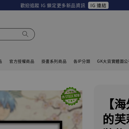
IG 連結
歡迎追蹤 IG 鎖定更多新品資訊
品
官方授權商品
掛畫系列商品
各IP分類
GK大貨實體圖公
【海
的芙