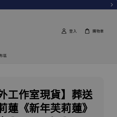
登入
購物車
布區
外工作室現貨】葬送
莉蓮《新年芙莉蓮》