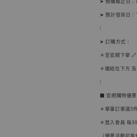
➤ 預購截止日
➤ 預計發貨日
⁝
➤ 訂購方式：
＊至官網下單 🔗
＊連結在下方 及 
⁝
【現貨
■ 官網購物優
BJST
可動蒐
＊單筆訂單滿5件 
彈飛 
子 [BK
＊登入會員 每30
NT$ 4,980
（優惠活動可能