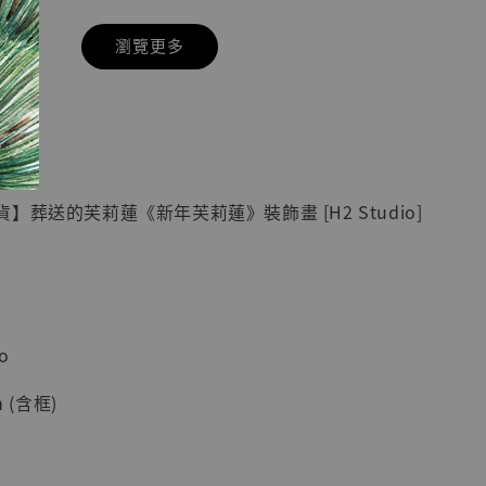
瀏覽更多
現貨】七龍珠
具】
藏雕像 悟空
紀念款 [奇蹟
]
】葬送的芙莉蓮《新年芙莉蓮》裝飾畫 [H2 Studio]
-
+
入購物車
o
 (含框)
加購優惠【海賊王 布魯克達摩 [7STARS Studio]】