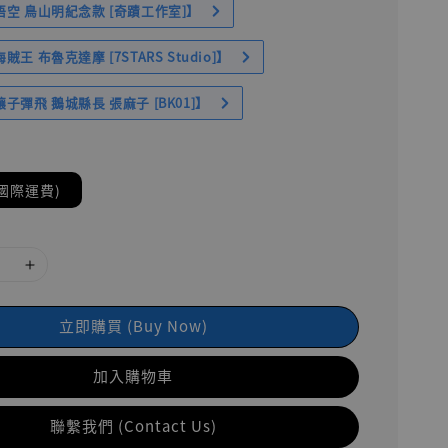
空 鳥山明紀念款 [奇蹟工作室]】
王 布魯克達摩 [7STARS Studio]】
子彈飛 鵝城縣長 張麻子 [BK01]】
國際運費)
立即購買 (Buy Now)
加入購物車
聯繫我們 (Contact Us)