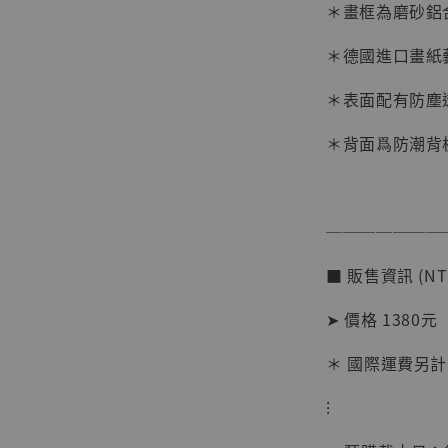
＊畫框為磨砂鋁
＊德國進口畫紙
＊表面配有防塵
＊背面爲防潮背
【店內
系列蒐
───────
克達摩 
Studio
■ 販售資訊 (NT
NT$ 1,500
➤ 價格 1380元
NT$ 1,870
＊ 國際運費另計
加
⁝