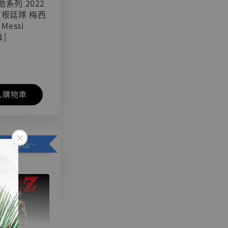
可動系列 2022
阿根廷隊 梅西
 Messi
1]
入購物車
加購優惠【悟空 鳥山明紀念款 [奇蹟工作室]】