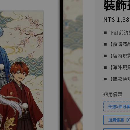
裝飾畫
Regular
NT$ 1,38
price
⏹︎ 下訂
⏹︎【預購商
⏹︎【店內現
⏹︎【海外現
⏹︎【補款通
適用優惠
任選5件可享
加購優惠【Com