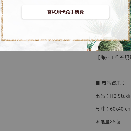
官網刷卡免手續費
【店內
🏝【無人島玩
系列蒐
鳥山明
工作室
【海外工作室現貨
NT$ 4,280
NT$ 5,580
■ 商品資訊：
加
出品：H2 Studi
尺寸：60x40 cm
＊限量88版