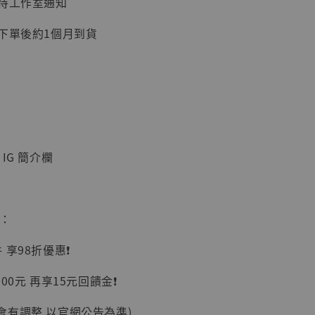
：待工作室通知
加購優惠【讓子彈飛 鵝城縣長 張麻子 [BK01]】
：下單後約1個月到貨
IG 簡介欄
】
惠：
UDIO 1/6系列
藏人偶 讓子
享98折優惠❗️
鵝城縣長 張麻
01]
00元 再享15元回饋金❗️
-
+
會有調整 以官網公告為準)