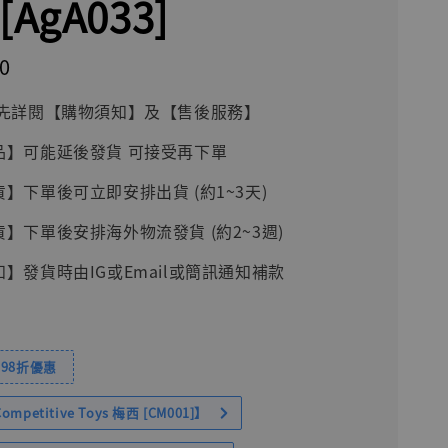
[AgA033]
0
前請先詳閱【購物須知】及【售後服務】
品】可能延後發貨 可接受再下單
貨】下單後可立即安排出貨 (約1~3天)
貨】下單後安排海外物流發貨 (約2~3週)
知】發貨時由IG或Email或簡訊通知補款
98折優惠
petitive Toys 梅西 [CM001]】