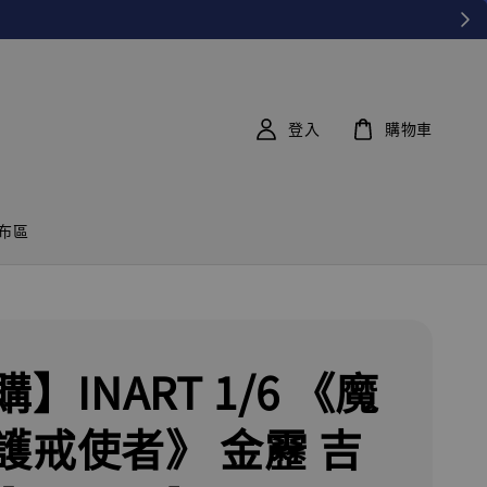
登入
購物車
布區
】INART 1/6 《魔
護戒使者》 金靂 吉