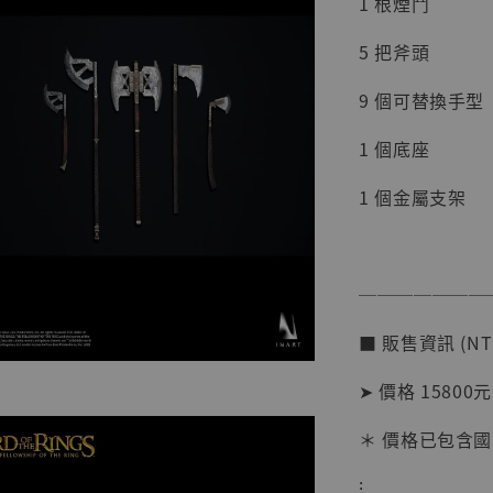
1 根煙鬥
5 把斧頭
9 個可替換手型
1 個底座
1 個金屬支架
───────
【現貨
■ 販售資訊 (NT
BJST
可動蒐
➤ 價格 15800元
彈飛 
子 [BK
＊ 價格已包含國
NT$ 4,980
⁝