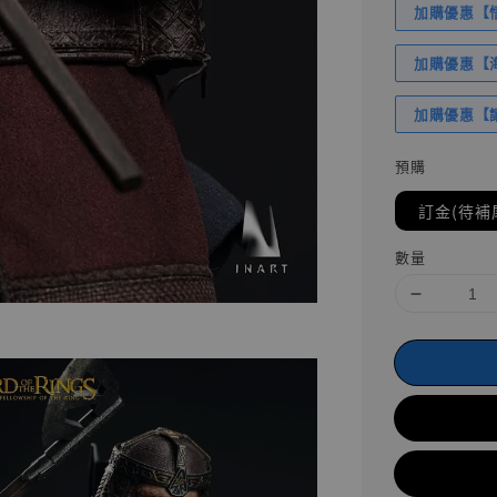
加購優惠【悟
加購優惠【海賊
加購優惠【讓
預購
訂金(待補
數量