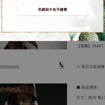
官網刷卡免手續費
【店內
🏝【無人島玩具
系列蒐
鳥山明
工作室
【預購】INART 
NT$ 4,280
NT$ 5,580
≡ 官方正版授權
加
■ 商品資訊：
尺寸：高29 寬13