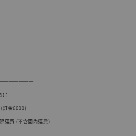
加購優惠【讓子彈飛 鵝城縣長 張麻子 [BK01]】
───────
】
$)：
UDIO 1/6系列
藏人偶 讓子
 (訂金6000)
鵝城縣長 張麻
01]
際運費 (不含國內運費)
-
+