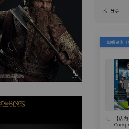
分享
【店內
Compe