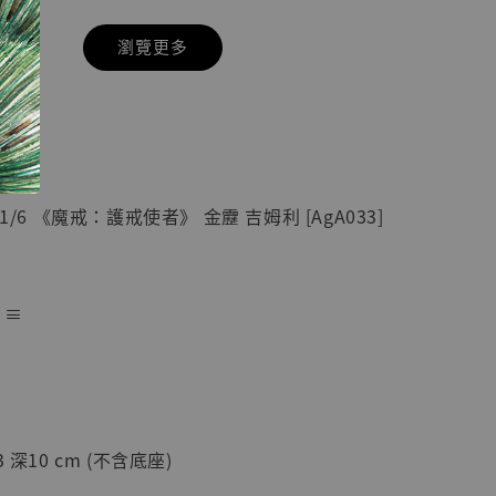
瀏覽更多
現貨】七龍珠
】
藏雕像 悟空
紀念款 [奇蹟
]
1/6 《魔戒：護戒使者》 金靂 吉姆利 [AgA033]
-
+
 ≡
入購物車
加購優惠【海賊王 布魯克達摩 [7STARS Studio]】
 深10 cm (不含底座)