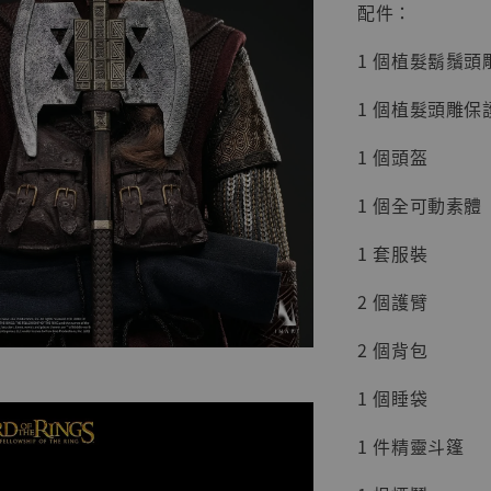
配件：
1 個植髮鬍鬚
1 個植髮頭雕保
1 個頭盔
1 個全可動素體
【店內
系列蒐
1 套服裝
克達摩 
Studio
2 個護臂
NT$ 1,500
2 個背包
NT$ 1,870
1 個睡袋
加
1 件精靈斗篷