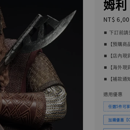
姆利 
Regular
NT$ 6,00
price
⏹︎ 下訂
⏹︎【預購商
⏹︎【店內現
⏹︎【海外現
⏹︎【補款通
適用優惠
任選5件可享
加購優惠【Com