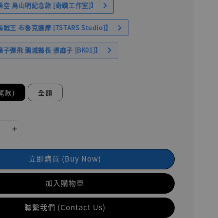
空 鳥山明紀念款 [奇蹟工作室]】
王 布魯克達摩 [7STARS Studio]】
子彈飛 鵝城縣長 張麻子 [BK01]】
尾款)
全額
立即購買 (Buy Now)
加入購物車
聯繫我們 (Contact Us)