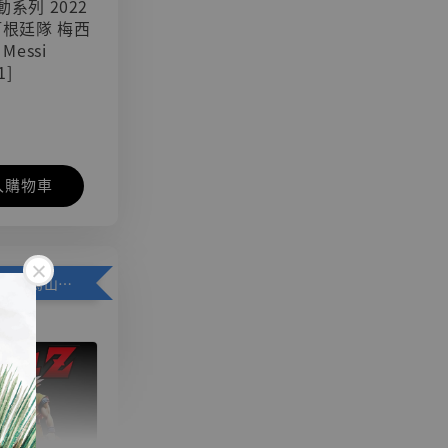
可動系列 2022
阿根廷隊 梅西
 Messi
1]
入購物車
加購優惠【悟空 鳥山明紀念款 [奇蹟工作室]】