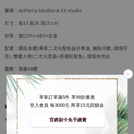
團隊：Aetheria Studios & SX studio
【店內現貨】七龍珠 系列蒐藏雕像 悟空 鳥山
明紀念款 [奇蹟工作室]
尺寸：長33 高26 深15 cm
-
+
NT$ 4,280
材質：進口PU+ABS+合金
NT$ 5,580
配置：摩託本體(專業二次元配色設計車身, 輪胎可動, 頭燈可
加入購物車
亮), 雙體人物(二次元塗裝+原橙紅配色), 環境色地台
體數：限量88體
加購優惠【海賊王 布魯克達摩 [7STARS Studio]】
──────────────
單筆訂單滿5件 享98折優惠
登入會員 每3000元 再享15元回饋金
■ 販售資訊 (NT$)：
➤ 價格 10780元 (訂金5880)
官網刷卡免手續費
＊ 國際運費另計