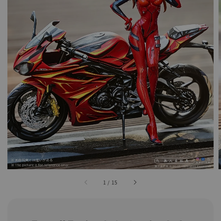
1
/
15