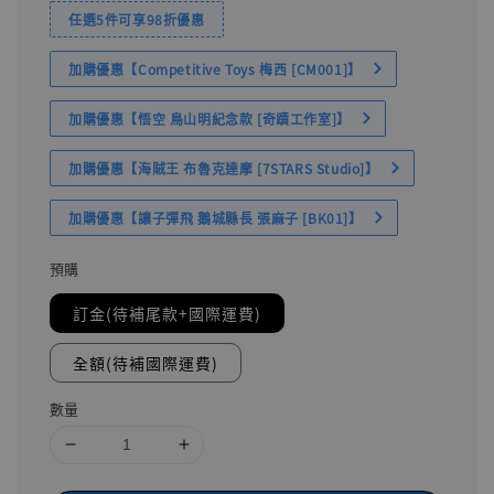
任選5件可享98折優惠
加購優惠【Competitive Toys 梅西 [CM001]】
加購優惠【悟空 鳥山明紀念款 [奇蹟工作室]】
加購優惠【海賊王 布魯克達摩 [7STARS Studio]】
加購優惠【讓子彈飛 鵝城縣長 張麻子 [BK01]】
預購
訂金(待補尾款+國際運費)
全額(待補國際運費)
數量