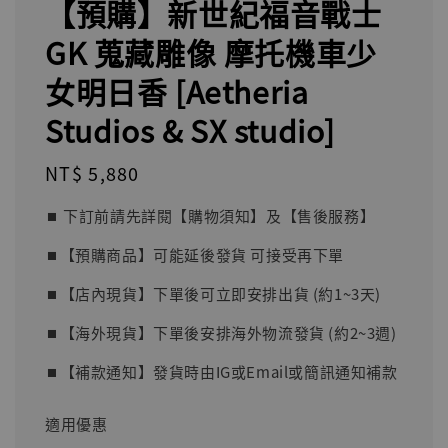
【預購】新世紀福音戰士
GK 蒐藏雕像 摩托機車少
女明日香 [Aetheria
Studios & SX studio]
Regular
NT$ 5,880
price
⏹︎ 下訂前請先詳閱【購物須知】及【售後服務】
⏹︎【預購商品】可能延後發貨 可接受再下單
⏹︎【店內現貨】下單後可立即安排出貨 (約1~3天)
⏹︎【海外現貨】下單後安排海外物流發貨 (約2~3週)
⏹︎【補款通知】發貨時由IG或Email或簡訊通知補款
適用優惠