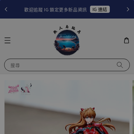
！
IG 連結
歡迎追蹤 IG 鎖定更多新品資訊
搜尋