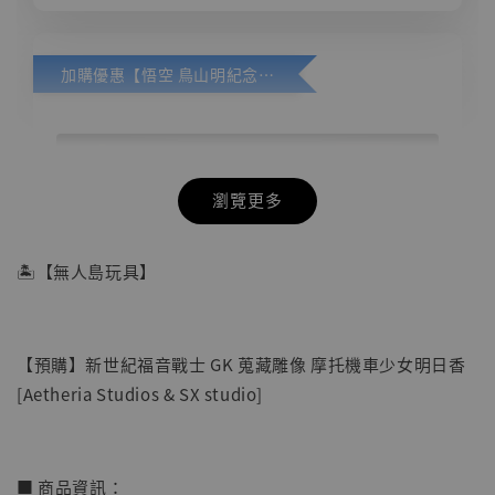
加購優惠【悟空 鳥山明紀念款 [奇蹟工作室]】
瀏覽更多
🏝【無人島玩具】
【預購】新世紀福音戰士 GK 蒐藏雕像 摩托機車少女明日香
[Aetheria Studios & SX studio]
■ 商品資訊：