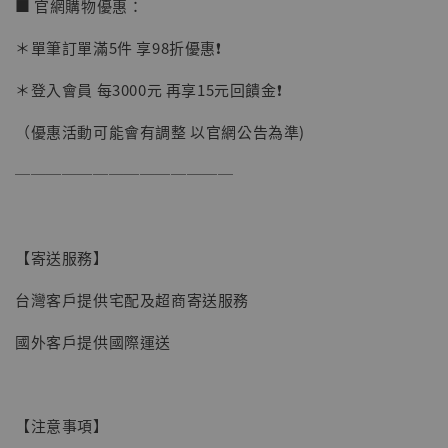
■ 官網購物優惠：
＊單筆訂單滿5件 享98折優惠❗️
加購優惠【讓子彈飛 鵝城縣長 張麻子 [BK01]】
＊登入會員 每3000元 再享15元回饋金❗️
（優惠活動可能會有調整 以官網公告為準)
──────────────
【寄送服務】
台灣客戶提供宅配及超商寄送服務
國外客戶提供國際運送
【注意事項】