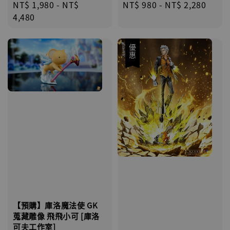
Regular
NT$ 1,980
-
NT$
Regular
NT$ 980
-
NT$ 2,280
price
4,480
price
優惠
【預購】庫洛魔法使 GK
蒐藏雕像 飛飛小可 [庫洛
可夫工作室]