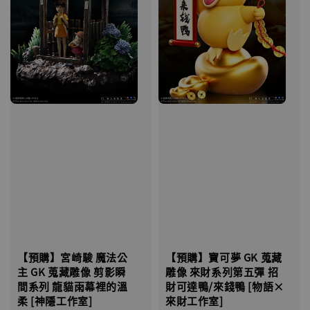
【預購】宮崎駿 魔法公
【預購】寶可夢 GK 蒐藏
主 GK 蒐藏雕像 剪影瞬
雕像 來財系列第五彈 招
間系列 龍貓雨幕裡的溫
財可達鴨/來錢鴨 [物語×
柔 [神隱工作室]
來財工作室]