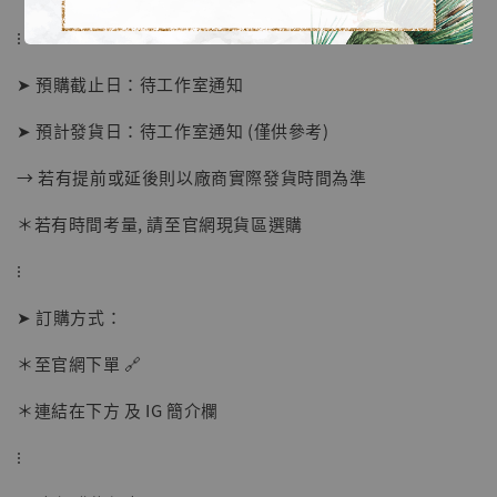
⁝
➤ 預購截止日：待工作室通知
➤ 預計發貨日：待工作室通知 (僅供參考)
→ 若有提前或延後則以廠商實際發貨時間為準
＊若有時間考量, 請至官網現貨區選購
⁝
【店內現貨】海賊王 系列蒐藏雕像 布魯克達
摩 [7STARS Studio]
➤ 訂購方式：
-
+
NT$ 1,500
＊至官網下單 🔗
NT$ 1,870
＊連結在下方 及 IG 簡介欄
加入購物車
⁝