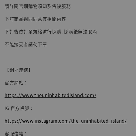
請詳閱官網購物須知及售後服務
【現貨】BJSTUDIO 1/6系列可動蒐藏人偶 讓
子彈飛 鵝城縣長 張麻子 [BK01]
下訂商品視同同意其相關內容
-
+
NT$ 4,980
下訂後依訂單規格進行採購, 採購後無法取消
NT$ 5,300
不能接受者請勿下單
加入購物車
【網址連結】
官方網站：
https://www.theuninhabitedisland.com/
IG 官方帳號：
https://www.instagram.com/the_uninhabited_island/
客服信箱：