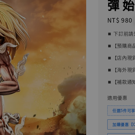
彈 
Regular
NT$ 980
price
⏹︎ 下訂
⏹︎【預購商
⏹︎【店內現
⏹︎【海外現
⏹︎【補款通
適用優惠
任選5件可享
加購優惠【Com