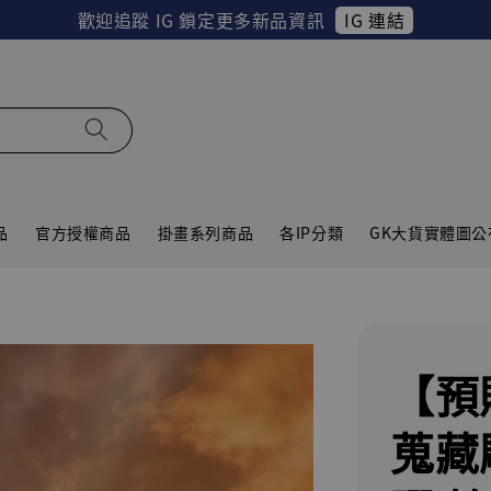
IG 連結
歡迎追蹤 IG 鎖定更多新品資訊
品
官方授權商品
掛畫系列商品
各IP分類
GK大貨實體圖公
【預
蒐藏