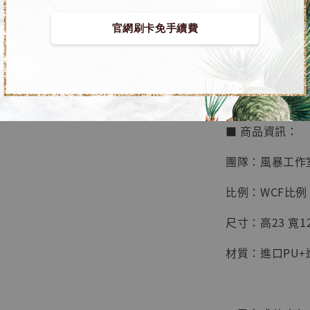
鳥山明
工作室
官網刷卡免手續費
【預購】進擊的巨
NT$ 4,280
作室]
NT$ 5,580
"4/30工作室
加
■ 商品資訊：
團隊：風暴工作
比例：WCF比例
尺寸：高23 寬12.
材質：進口PU