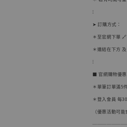
⁝
➤ 訂購方式：
＊至官網下單 🔗
＊連結在下方 及 
【現貨
BJST
⁝
可動蒐
彈飛 
■ 官網購物優
子 [BK
＊單筆訂單滿5件 
NT$ 4,980
NT$ 5,300
＊登入會員 每30
（優惠活動可能
加
───────