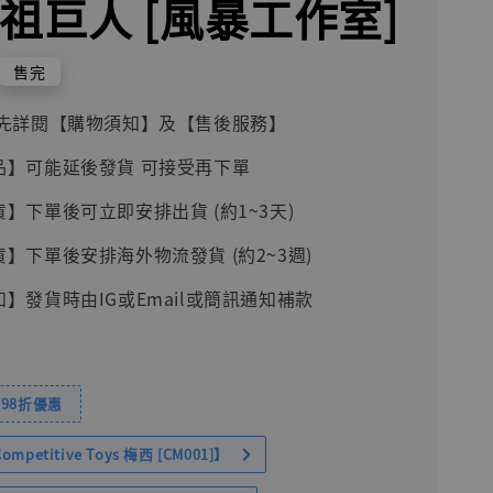
始祖巨人 [風暴工作室]
售完
前請先詳閱【購物須知】及【售後服務】
品】可能延後發貨 可接受再下單
貨】下單後可立即安排出貨 (約1~3天)
貨】下單後安排海外物流發貨 (約2~3週)
知】發貨時由IG或Email或簡訊通知補款
98折優惠
petitive Toys 梅西 [CM001]】