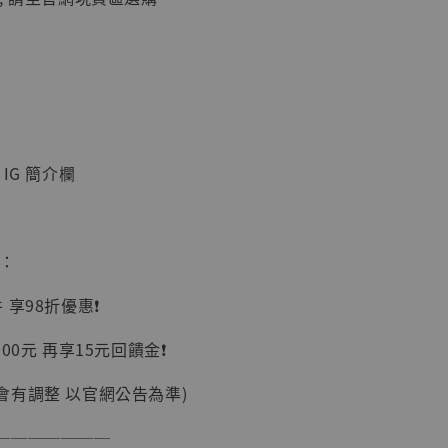
IG 簡介欄
】
UDIO 1/6系列
藏人偶 讓子
鵝城縣長 張麻
惠：
01]
-
+
享98折優惠❗️
00元 再享15元回饋金❗️
會有調整 以官網公告為準)
入購物車
───────