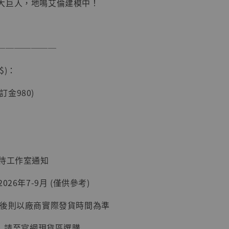
大巨人，地鳴艾倫建模中！
現貨】海賊王
───────
藏雕像 布魯
[7STARS
$)：
]
-
+
(訂金980)
入購物車
：待工作室通知
026年7-9月 (僅供參考)
加購優惠【讓子彈飛 鵝城縣長 張麻子 [BK01]】
延後則以廠商實際發貨時間為準
, 請至官網現貨區選購