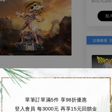
NT$ 5,200
加
單筆訂單滿5件 享98折優惠
【店內
🏝【無人島玩具
登入會員 每3000元 再享15元回饋金
系列蒐