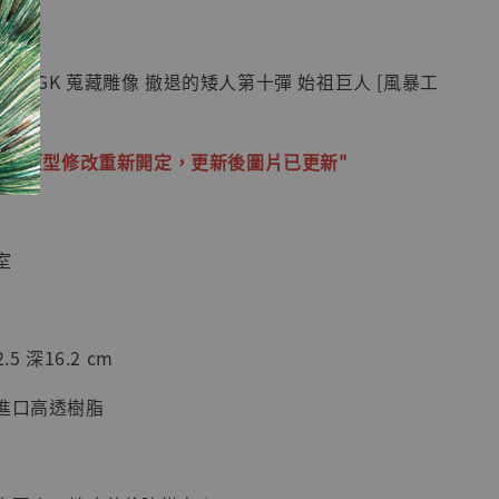
紀念款 [奇蹟
]
人 GK 蒐藏雕像 撤退的矮人第十彈 始祖巨人 [風暴工
-
+
通知：原型修改重新開定，更新後圖片已更新"
入購物車
室
加購優惠【海賊王 布魯克達摩 [7STARS Studio]】
5 深16.2 cm
+進口高透樹脂