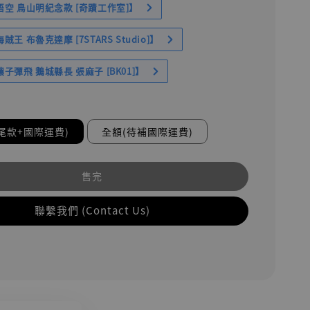
空 鳥山明紀念款 [奇蹟工作室]】
王 布魯克達摩 [7STARS Studio]】
子彈飛 鵝城縣長 張麻子 [BK01]】
尾款+國際運費)
全額(待補國際運費)
售完
聯繫我們 (Contact Us)