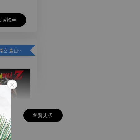
入購物車
加購優惠【悟空 鳥山明紀念款 [奇蹟工作室]】
瀏覽更多
現貨】七龍珠
】
藏雕像 悟空