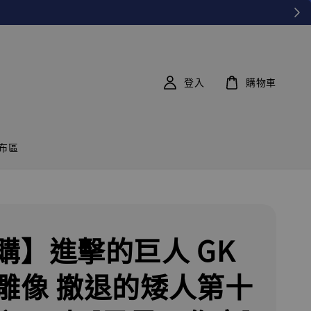
登入
購物車
布區
購】進擊的巨人 GK
雕像 撤退的矮人第十