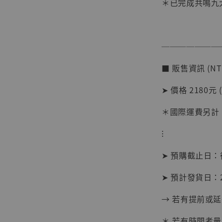
＊已完成共鳴九
【店內
───────
系列蒐
克達摩 
■ 販售資訊 (NT
Studio
➤ 價格 2180元 
NT$ 1,500
NT$ 1,870
＊國際運費另計
⁝
加
➤ 預購截止日
➤ 預計發貨日：2
→ 若有提前或
＊ 若有時間考量