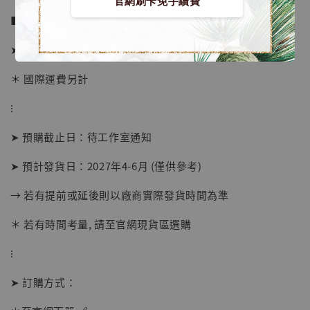
官網刷卡免手續費
■ 販售資訊 (NT$)：
➤ 價格 325000元 (訂金135000)
＊ 國際運費另計
⁝
➤ 預購截止日：待工作室通知
➤ 預計發貨日：2027年4-6月 (僅供參考)
→ 若有提前或延後則以廠商實際發貨時間為準
＊ 若有時間考量, 請至官網現貨區選購
【店內現貨】海賊王 系列蒐藏雕像 布魯克達
摩 [7STARS Studio]
⁝
-
+
NT$ 1,500
NT$ 1,870
➤ 訂購方式：