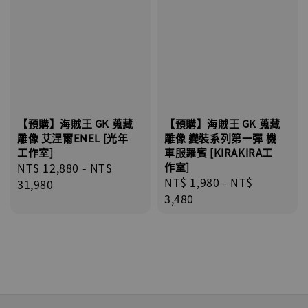
【預購】海賊王 GK 蒐藏
【預購】海賊王 GK 蒐藏
雕像 艾涅爾ENEL [光年
雕像 變裝系列第一彈 機
工作室]
車服羅賓 [KIRAKIRA工
Regular
NT$ 12,880
-
NT$
作室]
Regular
NT$ 1,980
-
NT$
price
31,980
price
3,480