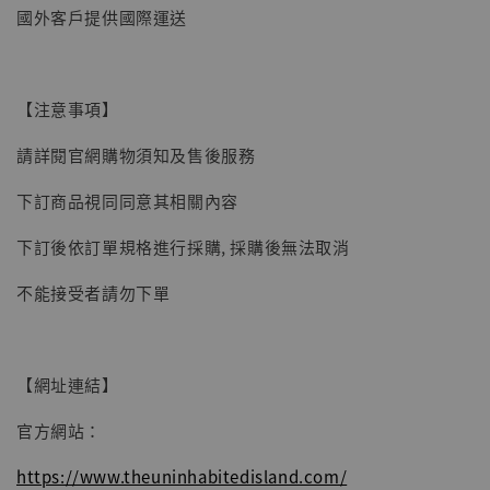
國外客戶提供國際運送
【現貨】BJSTUDIO 1/6系列可動蒐藏人偶 讓
【注意事項】
子彈飛 鵝城縣長 張麻子 [BK01]
請詳閱官網購物須知及售後服務
-
+
NT$ 4,980
NT$ 5,300
下訂商品視同同意其相關內容
下訂後依訂單規格進行採購, 採購後無法取消
加入購物車
不能接受者請勿下單
【網址連結】
官方網站：
https://www.theuninhabitedisland.com/