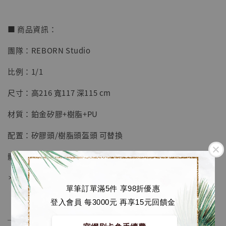
■ 商品資訊：
團隊：REBORN Studio
【店內現貨】七龍珠 系列蒐藏雕像 悟空 鳥山
明紀念款 [奇蹟工作室]
比例：1/1
-
+
NT$ 4,280
尺寸：高216 寬117 深115 cm
NT$ 5,580
材質：鉑金矽膠+樹脂+PU
加入購物車
配置：矽膠頭/樹脂頭盔頭 可替換
體數：限量30體
加購優惠【海賊王 布魯克達摩 [7STARS Studio]】
＊產品以大貨實物為準，宣傳圖片僅供參考
單筆訂單滿5件 享98折優惠
登入會員 每3000元 再享15元回饋金
──────────────