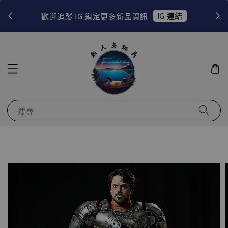
！
IG 連結
歡迎追蹤 IG 鎖定更多新品資訊
搜尋