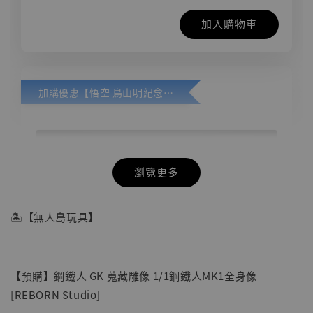
加入購物車
加購優惠【悟空 鳥山明紀念款 [奇蹟工作室]】
瀏覽更多
🏝【無人島玩具】
【預購】鋼鐵人 GK 蒐藏雕像 1/1鋼鐵人MK1全身像
[REBORN Studio]