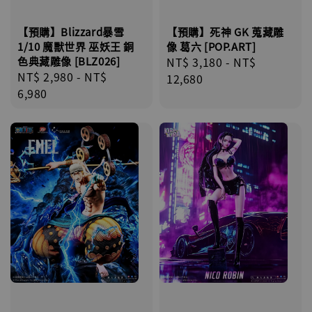
【預購】死神 GK 蒐藏雕
【預購】Blizzard暴雪
像 葛六 [POP.ART]
1/10 魔獸世界 巫妖王 銅
Regular
NT$ 3,180
-
NT$
色典藏雕像 [BLZ026]
Regular
NT$ 2,980
-
NT$
price
12,680
price
6,980