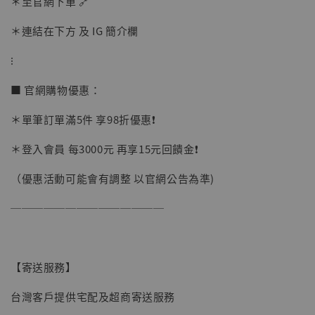
＊至官網下單 🔗
加入購物車
＊連結在下方 及 IG 簡介欄
⁝
加購優惠【讓子彈飛 鵝城縣長 張麻子 [BK01]】
■ 官網購物優惠：
＊單筆訂單滿5件 享98折優惠❗️
＊登入會員 每3000元 再享15元回饋金❗️
（優惠活動可能會有調整 以官網公告為準)
──────────────
【寄送服務】
台灣客戶提供宅配及超商寄送服務