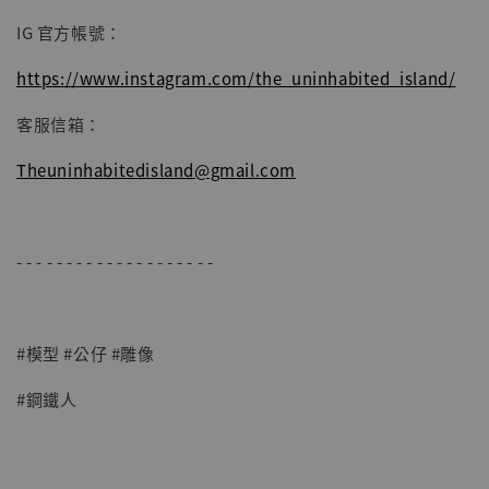
IG 官方帳號：
https://www.instagram.com/the_uninhabited_island/
客服信箱：
Theuninhabitedisland@gmail.com
- - - - - - - - - - - - - - - - - - - -
#模型 #公仔 #雕像
#鋼鐵人