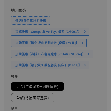
適用優惠
任選5件可享98折優惠
加購優惠【Competitive Toys 梅西 [CM001]】
加購優惠【悟空 鳥山明紀念款 [奇蹟工作室]】
加購優惠【海賊王 布魯克達摩 [7STARS Studio]】
加購優惠【讓子彈飛 鵝城縣長 張麻子 [BK01]】
預購
訂金(待補尾款+國際運費)
全額(待補國際運費)
數量