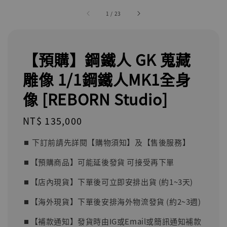
1
/
23
【預購】鋼鐵人 GK 蒐藏
雕像 1/1鋼鐵人MK1全身
像 [REBORN Studio]
Regular
NT$ 135,000
price
⏹︎ 下訂前請先詳閱【購物須知】及【售後服務】
⏹︎【預購商品】可能延後發貨 可接受再下單
⏹︎【店內現貨】下單後可立即安排出貨 (約1~3天)
⏹︎【海外現貨】下單後安排海外物流發貨 (約2~3週)
⏹︎【補款通知】發貨時由IG或Email或簡訊通知補款