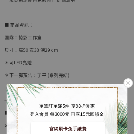
【店內現貨】七龍珠 系列蒐藏雕像 悟空 鳥山
明紀念款 [奇蹟工作室]
■ 商品資訊：
-
+
NT$ 4,280
團隊：掠影工作室
NT$ 5,580
尺寸：高50 寬38 深29 cm
加入購物車
＊可LED亮燈
＊下一彈預告：了平 (系列完結)
加購優惠【海賊王 布魯克達摩 [7STARS Studio]】
──────────────
單筆訂單滿5件 享98折優惠
■ 販售資訊：
登入會員 每3000元 再享15元回饋金
➤ 價格 11880元 (訂金6480)
官網刷卡免手續費