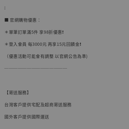
⁝
加購優惠【讓子彈飛 鵝城縣長 張麻子 [BK01]】
■ 官網購物優惠：
＊單筆訂單滿5件 享98折優惠❗️
＊登入會員 每3000元 再享15元回饋金❗️
（優惠活動可能會有調整 以官網公告為準)
──────────────
【寄送服務】
台灣客戶提供宅配及超商寄送服務
國外客戶提供國際運送