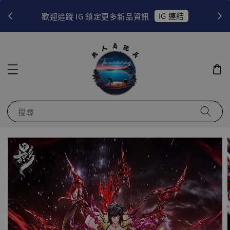
！
IG 連結
歡迎追蹤 IG 鎖定更多新品資訊
搜尋