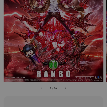
1
/
10