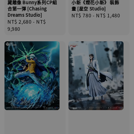
小新《煙花小新》 裝飾
藏雕像 Bunny系列CP組
畫 [星空 Studio]
合第一彈 [Chasing
Regular
NT$ 780
-
NT$ 1,480
Dreams Studio]
Regular
NT$ 2,680
-
NT$
price
price
9,980