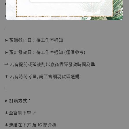
➤ 1:1牛角特典單買價格 2080元
＊ 國際運費另計
⁝
➤ 預購截止日：待工作室通知
➤ 預計發貨日：待工作室通知 (僅供參考)
→ 若有提前或延後則以廠商實際發貨時間為準
＊ 若有時間考量, 請至官網現貨區選購
【店內現貨】海賊王 系列蒐藏雕像 布魯克達
摩 [7STARS Studio]
⁝
-
+
NT$ 1,500
NT$ 1,870
➤ 訂購方式：
＊至官網下單 🔗
加入購物車
＊連結在下方 及 IG 簡介欄