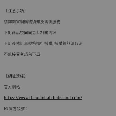
【現貨】BJSTUDIO 1/6系列可動蒐藏人偶 讓
【注意事項】
子彈飛 鵝城縣長 張麻子 [BK01]
請詳閱官網購物須知及售後服務
-
+
NT$ 4,980
NT$ 5,300
下訂商品視同同意其相關內容
下訂後依訂單規格進行採購, 採購後無法取消
加入購物車
不能接受者請勿下單
【網址連結】
官方網站：
https://www.theuninhabitedisland.com/
IG 官方帳號：