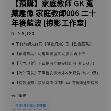
【預購】家庭教師 GK 蒐
藏雕像 家庭教師006 二十
年後藍波 [掠影工作室]
Regular
NT$ 8,180
price
⏹︎ 下訂前請先詳閱【購物須知】及【售後服務】
⏹︎【預購商品】可能延後發貨 可接受再下單
⏹︎【店內現貨】下單後可立即安排出貨 (約1~3天)
⏹︎【海外現貨】下單後安排海外物流發貨 (約2~3週)
⏹︎【補款通知】發貨時由IG或Email或簡訊通知補款
適用優惠
任選5件可享98折優惠