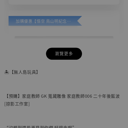
加購優惠【悟空 鳥山明紀念款 [奇蹟工作室]】
瀏覽更多
🏝【無人島玩具】
【預購】家庭教師 GK 蒐藏雕像 家庭教師006 二十年後藍波
[掠影工作室]
“沒想到還能再見到你們 好懷念啊”