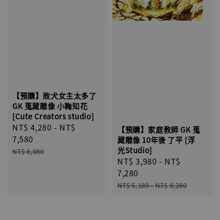
【預購】敗犬女主太多了
GK 蒐藏雕像 小鞠知花
[Cute Creators studio]
Sale
NT$ 4,280
-
NT$
【預購】家庭教師 GK 蒐
price
7,580
藏雕像 10年後 了平 [浮
Regular
光Studio]
NT$ 8,080
Sale
NT$ 3,980
-
NT$
price
price
7,280
Regular
NT$ 5,180
-
NT$ 8,280
price