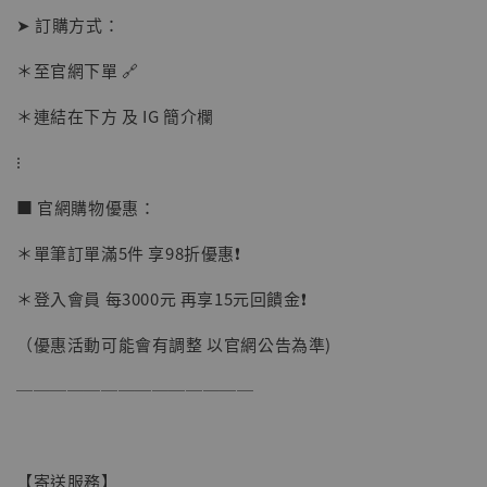
➤ 訂購方式：
加購優惠【讓子彈飛 鵝城縣長 張麻子 [BK01]】
＊至官網下單 🔗
＊連結在下方 及 IG 簡介欄
⁝
■ 官網購物優惠：
＊單筆訂單滿5件 享98折優惠❗️
＊登入會員 每3000元 再享15元回饋金❗️
（優惠活動可能會有調整 以官網公告為準)
──────────────
【寄送服務】