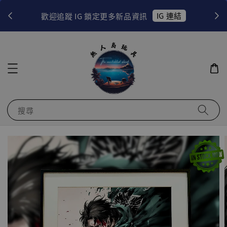
！
IG 連結
歡迎追蹤 IG 鎖定更多新品資訊
搜尋