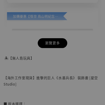
加購優惠【悟空 鳥山明紀念款 [奇蹟工作室]】
瀏覽更多
🏝【無人島玩具】
【海外工作室現貨】進擊的巨人《水墨兵長》 裝飾畫 [星空
Studio]
■ 版本選擇：