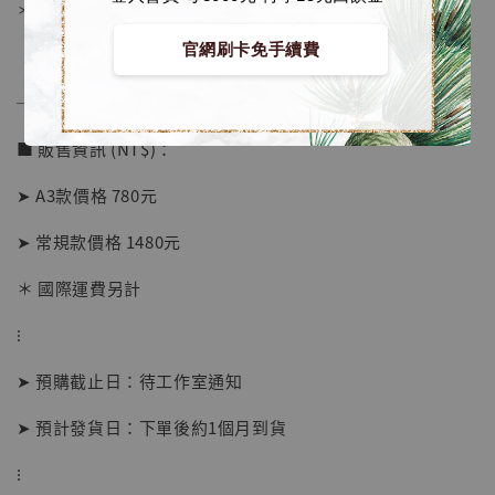
＊背面爲黑色防潮背板
官網刷卡免手續費
──────────────
■ 販售資訊 (NT$)：
➤ A3款價格 780元
➤ 常規款價格 1480元
＊ 國際運費另計
【店內現貨】海賊王 系列蒐藏雕像 布魯克達
摩 [7STARS Studio]
⁝
-
+
NT$ 1,500
NT$ 1,870
➤ 預購截止日：待工作室通知
➤ 預計發貨日：下單後約1個月到貨
加入購物車
⁝