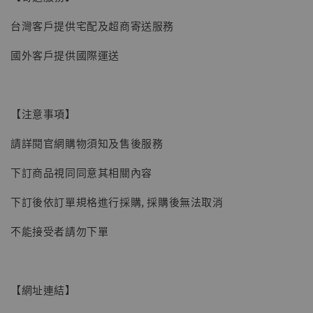
【現貨】BJSTUDIO 1/6系列可動蒐藏人偶 讓
台灣客戶提供宅配及超商寄送服務
子彈飛 鵝城縣長 張麻子 [BK01]
國外客戶提供國際運送
-
+
NT$ 4,980
NT$ 5,300
【注意事項】
加入購物車
請詳閱官網購物須知及售後服務
下訂商品視同同意其相關內容
下訂後依訂單規格進行採購, 採購後無法取消
不能接受者請勿下單
【網址連結】