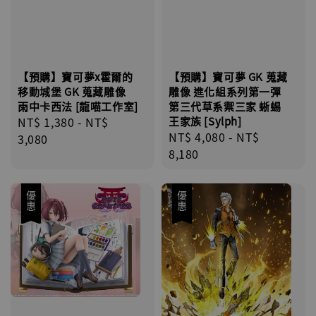
【預購】寶可夢x霍爾的
【預購】寶可夢 GK 蒐藏
移動城堡 GK 蒐藏雕像
雕像 進化組系列第一彈
雨中卡西法 [龍喵工作室]
第三代草系禦三家 蜥蜴
Regular
NT$ 1,380
-
NT$
王家族 [Sylph]
Regular
NT$ 4,080
-
NT$
price
3,080
price
8,180
優惠
優惠