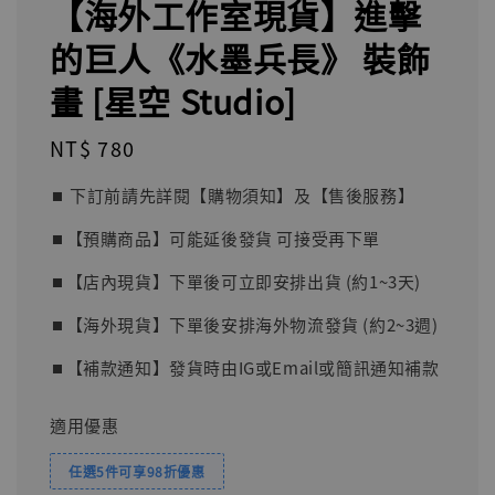
【海外工作室現貨】進擊
的巨人《水墨兵長》 裝飾
畫 [星空 Studio]
Regular
NT$ 780
price
⏹︎ 下訂前請先詳閱【購物須知】及【售後服務】
⏹︎【預購商品】可能延後發貨 可接受再下單
⏹︎【店內現貨】下單後可立即安排出貨 (約1~3天)
⏹︎【海外現貨】下單後安排海外物流發貨 (約2~3週)
⏹︎【補款通知】發貨時由IG或Email或簡訊通知補款
適用優惠
任選5件可享98折優惠