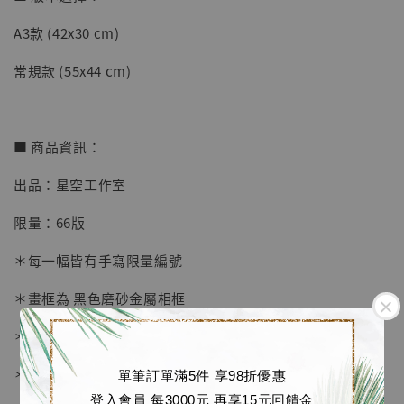
A3款 (42x30 cm)
【店內現貨】七龍珠 系列蒐藏雕像 悟空 鳥山
明紀念款 [奇蹟工作室]
常規款 (55x44 cm)
-
+
NT$ 4,280
NT$ 5,580
■ 商品資訊：
加入購物車
出品：星空工作室
限量：66版
加購優惠【海賊王 布魯克達摩 [7STARS Studio]】
＊每一幅皆有手寫限量編號
＊畫框為 黑色磨砂金屬相框
＊愛普生原裝墨水微噴
＊表面配有防塵透明有機玻璃
單筆訂單滿5件 享98折優惠
登入會員 每3000元 再享15元回饋金