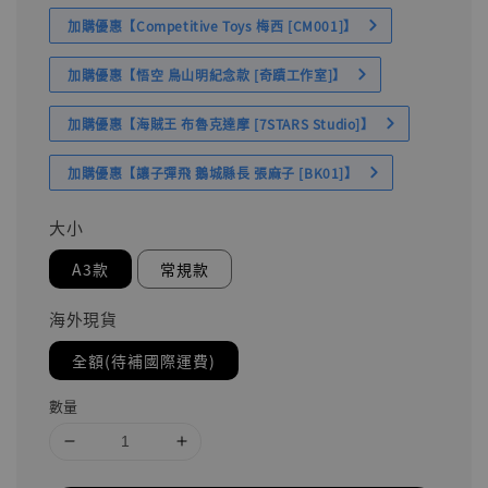
加購優惠【Competitive Toys 梅西 [CM001]】
加購優惠【悟空 鳥山明紀念款 [奇蹟工作室]】
加購優惠【海賊王 布魯克達摩 [7STARS Studio]】
加購優惠【讓子彈飛 鵝城縣長 張麻子 [BK01]】
大小
A3款
常規款
海外現貨
全額(待補國際運費)
數量