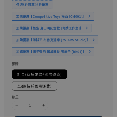
任選5件可享98折優惠
加購優惠【Competitive Toys 梅西 [CM001]】
加購優惠【悟空 鳥山明紀念款 [奇蹟工作室]】
加購優惠【海賊王 布魯克達摩 [7STARS Studio]】
加購優惠【讓子彈飛 鵝城縣長 張麻子 [BK01]】
預購
訂金(待補尾款+國際運費)
全額(待補國際運費)
數量