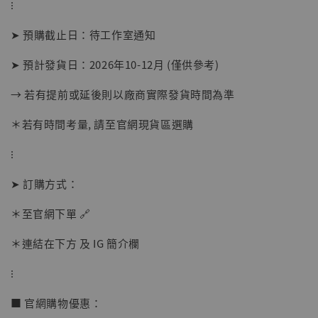
⁝
➤ 預購截止日：待工作室通知
➤ 預計發貨日：2026年10-12月 (僅供參考)
→ 若有提前或延後則以廠商實際發貨時間為準
＊若有時間考量, 請至官網現貨區選購
⁝
➤ 訂購方式：
【店內現貨】海賊王 系列蒐藏雕像 布魯克達
摩 [7STARS Studio]
＊至官網下單 🔗
-
+
NT$ 1,500
NT$ 1,870
＊連結在下方 及 IG 簡介欄
⁝
加入購物車
■ 官網購物優惠：