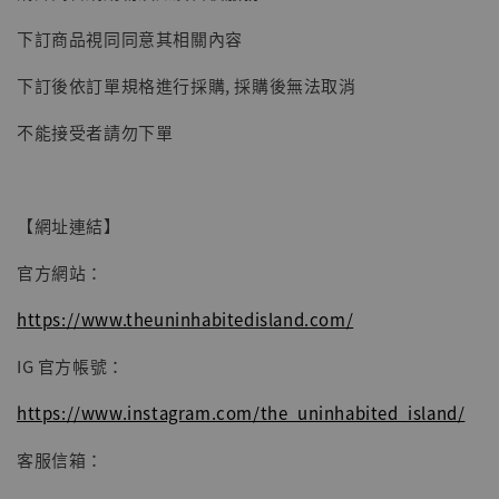
【現貨】BJSTUDIO 1/6系列可動蒐藏人偶 讓
下訂商品視同同意其相關內容
子彈飛 鵝城縣長 張麻子 [BK01]
下訂後依訂單規格進行採購, 採購後無法取消
-
+
NT$ 4,980
NT$ 5,300
不能接受者請勿下單
加入購物車
【網址連結】
官方網站：
https://www.theuninhabitedisland.com/
IG 官方帳號：
https://www.instagram.com/the_uninhabited_island/
客服信箱：