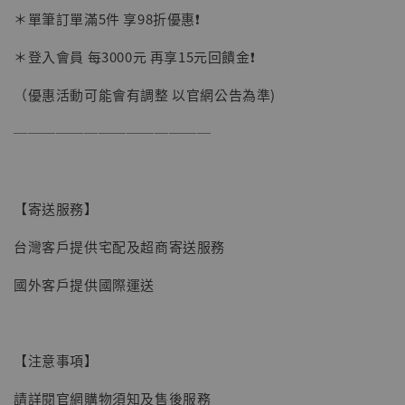
＊單筆訂單滿5件 享98折優惠❗️
加購優惠【讓子彈飛 鵝城縣長 張麻子 [BK01]】
＊登入會員 每3000元 再享15元回饋金❗️
（優惠活動可能會有調整 以官網公告為準)
──────────────
【寄送服務】
台灣客戶提供宅配及超商寄送服務
國外客戶提供國際運送
【注意事項】
請詳閱官網購物須知及售後服務