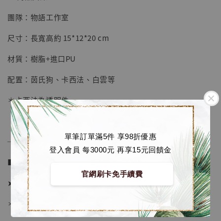
團隊：物語工作室
【店內現貨】七龍珠 系列蒐藏雕像 悟空 鳥山
明紀念款 [奇蹟工作室]
尺寸：長寬高約 15*12*20 cm
-
+
NT$ 4,280
材質：樹脂+進口PU
NT$ 5,580
配置：茵氏狗、卡西法、白雲等
加入購物車
＊卡西法為透明件
單筆訂單滿5件 享98折優惠
加購優惠【海賊王 布魯克達摩 [7STARS Studio]】
──────────────
登入會員 每3000元 再享15元回饋金
■ 販售資訊 (NT$)：
官網刷卡免手續費
➤ 價格 2580元 (訂金1080)
＊ 國際運費另計