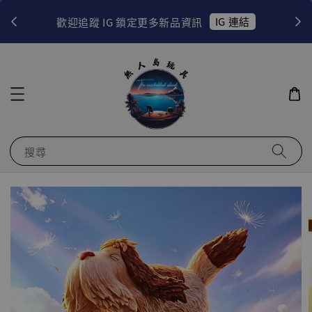
！
IG 連結
歡迎追蹤 IG 鎖定更多新品資訊
搜尋