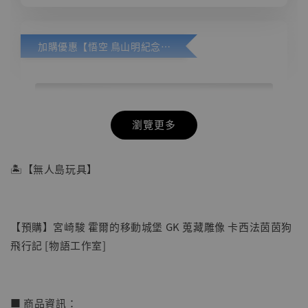
加購優惠【悟空 鳥山明紀念款 [奇蹟工作室]】
瀏覽更多
🏝【無人島玩具】
【預購】宮崎駿 霍爾的移動城堡 GK 蒐藏雕像 卡西法茵茵狗
飛行記 [物語工作室]
■ 商品資訊：