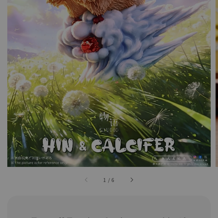
1
/
6