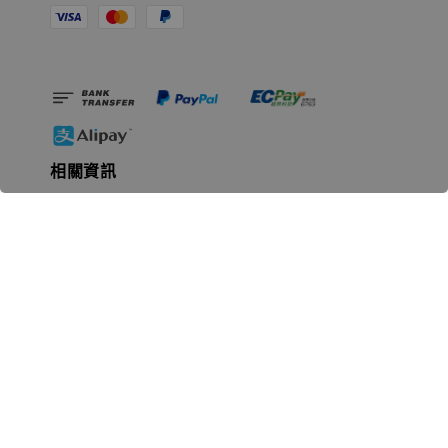
相關資訊
無人島玩具公司資訊
里程碑
聯絡我們
認識GK
GK 預購流程說明
常見問題Q&A
EZWay易利委APP教學
For overseas clients