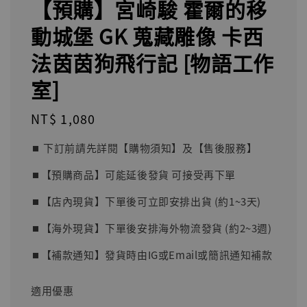
【預購】宮崎駿 霍爾的移
動城堡 GK 蒐藏雕像 卡西
法茵茵狗飛行記 [物語工作
室]
Regular
NT$ 1,080
price
⏹︎ 下訂前請先詳閱【購物須知】及【售後服務】
⏹︎【預購商品】可能延後發貨 可接受再下單
⏹︎【店內現貨】下單後可立即安排出貨 (約1~3天)
⏹︎【海外現貨】下單後安排海外物流發貨 (約2~3週)
⏹︎【補款通知】發貨時由IG或Email或簡訊通知補款
適用優惠