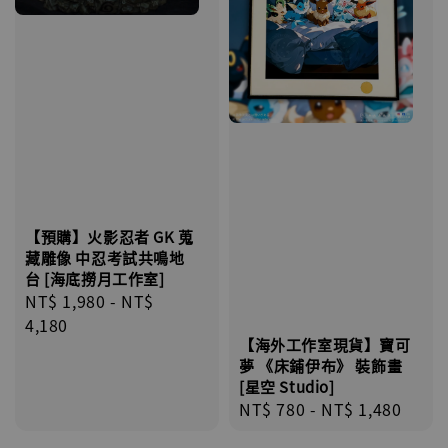
【預購】火影忍者 GK 蒐
藏雕像 中忍考試共鳴地
台 [海底撈月工作室]
Regular
NT$ 1,980
-
NT$
price
4,180
【海外工作室現貨】寶可
夢 《床鋪伊布》 裝飾畫
[星空 Studio]
Regular
NT$ 780
-
NT$ 1,480
price