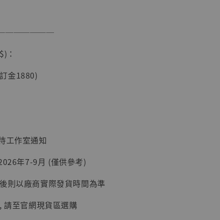
───────
現貨】海賊王
藏雕像 布魯
$)：
[7STARS
]
(訂金1880)
-
+
入購物車
：待工作室通知
026年7-9月 (僅供參考)
加購優惠【讓子彈飛 鵝城縣長 張麻子 [BK01]】
延後則以廠商實際發貨時間為準
, 請至官網現貨區選購