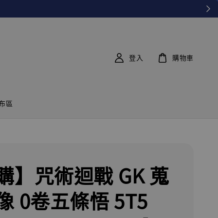
登入
購物車
布區
購】咒術迴戰 GK 蒐
 0卷五條悟 5T5