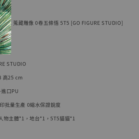
紀念款 [奇蹟
]
K 蒐藏雕像 0卷五條悟 5T5 [GO FIGURE STUDIO]
-
+
入購物車
E STUDIO
 高25 cm
加購優惠【海賊王 布魯克達摩 [7STARS Studio]】
進口PU
印批量生產 0縮水保證銳度
物主體*1，地台*1，5T5貓貓*1