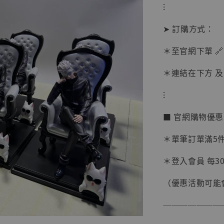
⁝
➤ 訂購方式：
＊至官網下單 🔗
＊連結在下方 及 
【現貨
⁝
BJST
可動蒐
■ 官網購物優
彈飛 
子 [BK
＊單筆訂單滿5件 
NT$ 4,980
＊登入會員 每30
NT$ 5,300
（優惠活動可能
加
───────