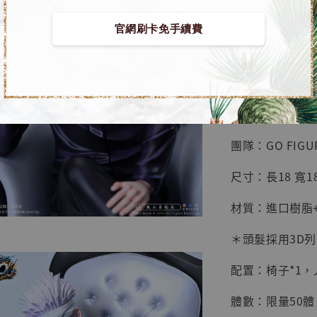
鳥山明
工作室
官網刷卡免手續費
【預購】咒術迴戰 G
NT$ 4,280
NT$ 5,580
■ 商品資訊：
加
團隊：GO FIGUR
尺寸：長18 寬18
材質：進口樹脂+
＊頭髮採用3D列
配置：椅子*1，人
體數：限量50體