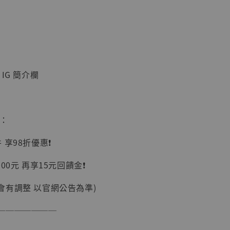
IG 簡介欄
】
UDIO 1/6系列
藏人偶 讓子
惠：
鵝城縣長 張麻
01]
享98折優惠❗️
-
+
00元 再享15元回饋金❗️
會有調整 以官網公告為準)
入購物車
───────