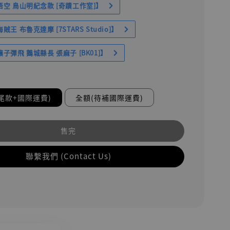
空 鳥山明紀念款 [奇蹟工作室]】
王 布魯克達摩 [7STARS Studio]】
子彈飛 鵝城縣長 張麻子 [BK01]】
尾款+國際運費)
全額(待補國際運費)
售完
聯繫我們 (Contact Us)