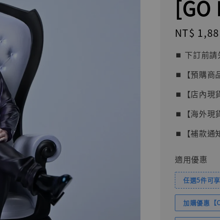
[GO 
Regular
NT$ 1,88
price
⏹︎ 下訂
⏹︎【預購商
⏹︎【店內現
⏹︎【海外現
⏹︎【補款通
適用優惠
任選5件可享
加購優惠【Com