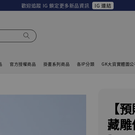
IG 連結
歡迎追蹤 IG 鎖定更多新品資訊
品
官方授權商品
掛畫系列商品
各IP分類
GK大貨實體圖公
【預
藏雕像