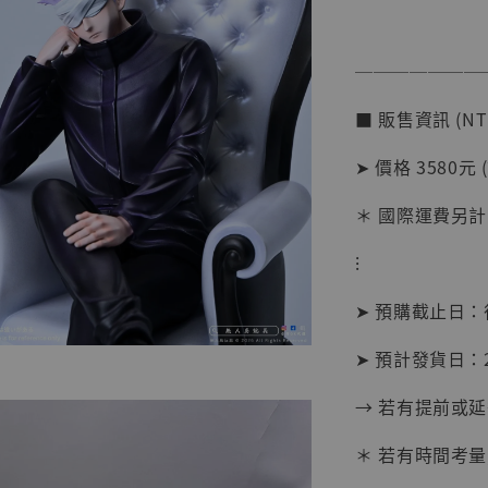
───────
【店內
系列蒐
■ 販售資訊 (NT
克達摩 
Studio
➤ 價格 3580元 
NT$ 1,500
＊ 國際運費另計
NT$ 1,870
⁝
加
➤ 預購截止日
➤ 預計發貨日：2
→ 若有提前或
＊ 若有時間考量