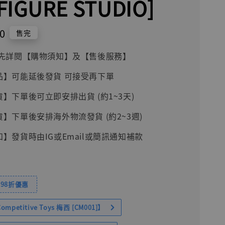
FIGURE STUDIO]
0
售完
前請先詳閱【購物須知】及【售後服務】
品】可能延後發貨 可接受再下單
貨】下單後可立即安排出貨 (約1~3天)
貨】下單後安排海外物流發貨 (約2~3週)
知】發貨時由IG或Email或簡訊通知補款
98折優惠
petitive Toys 梅西 [CM001]】