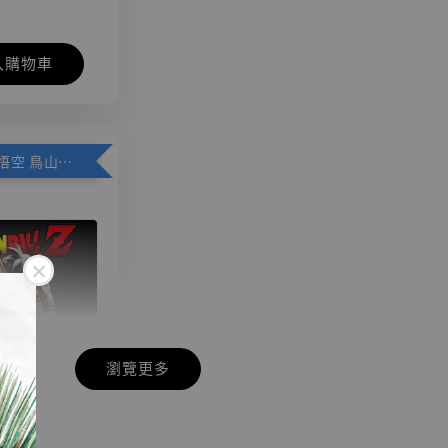
入購物車
加購優惠【悟空 鳥山明紀念款 [奇蹟工作室]】
瀏覽更多
現貨】七龍珠
】
藏雕像 悟空