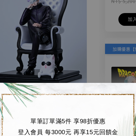
NT$ 5,200
加
單筆訂單滿5件 享98折優惠
【店內
🏝【無人島玩具
登入會員 每3000元 再享15元回饋金
系列蒐