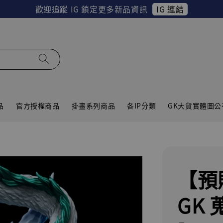
IG 連結
歡迎追蹤 IG 鎖定更多新品資訊
品
官方授權商品
掛畫系列商品
各IP分類
GK大貨實體圖公
【預
GK