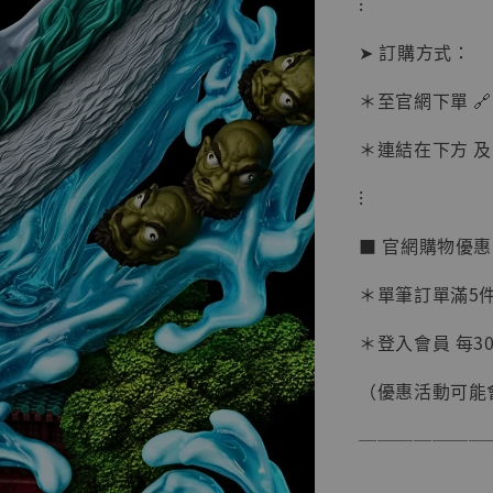
⁝
➤ 訂購方式：
＊至官網下單 🔗
＊連結在下方 及 
⁝
■ 官網購物優
＊單筆訂單滿5件 
【現貨
＊登入會員 每30
BJST
可動蒐
（優惠活動可能
彈飛 
子 [BK
───────
NT$ 4,980