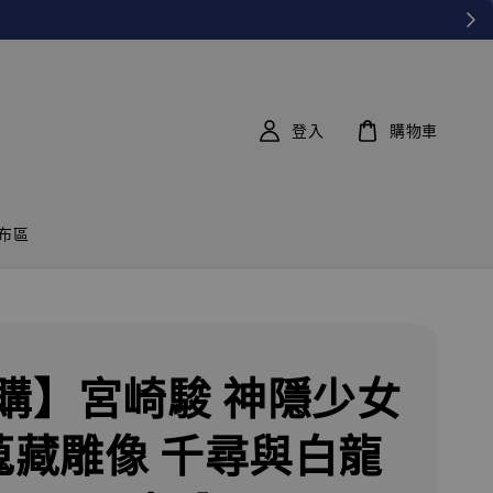
登入
購物車
布區
購】宮崎駿 神隱少女
 蒐藏雕像 千尋與白龍