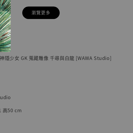
瀏覽更多
現貨】七龍珠
】
藏雕像 悟空
紀念款 [奇蹟
]
隱少女 GK 蒐藏雕像 千尋與白龍 [WAWA Studio]
-
+
入購物車
udio
 高50 cm
加購優惠【海賊王 布魯克達摩 [7STARS Studio]】