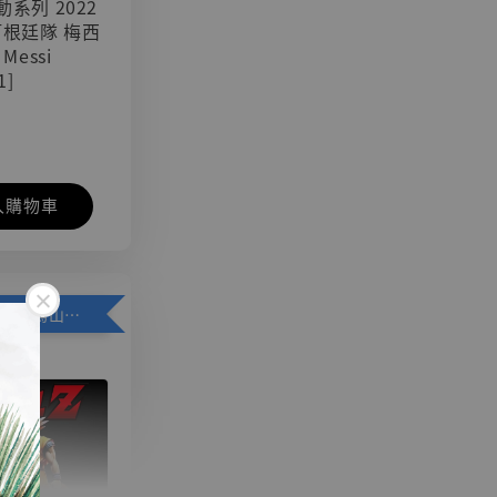
可動系列 2022
阿根廷隊 梅西
 Messi
1]
入購物車
加購優惠【悟空 鳥山明紀念款 [奇蹟工作室]】