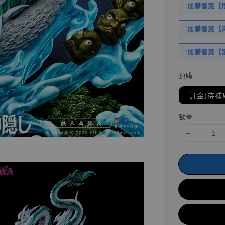
加購優惠【悟
加購優惠【海賊
加購優惠【讓
預購
訂金(待補
數量