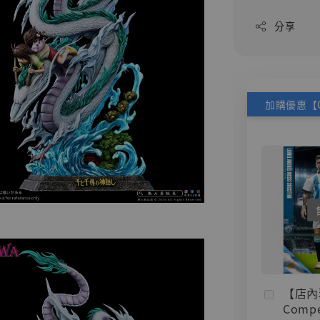
分享
【店內
Compe