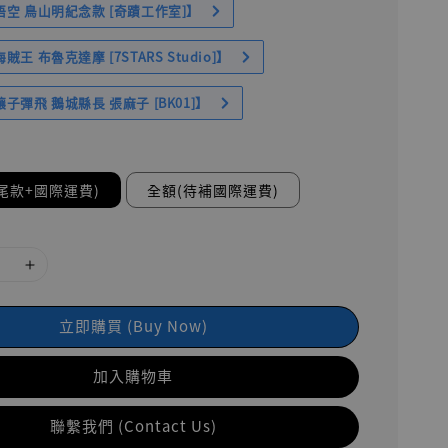
空 鳥山明紀念款 [奇蹟工作室]】
王 布魯克達摩 [7STARS Studio]】
子彈飛 鵝城縣長 張麻子 [BK01]】
尾款+國際運費)
全額(待補國際運費)
立即購買 (Buy Now)
加入購物車
聯繫我們 (Contact Us)