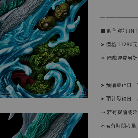
───────
■ 販售資訊 (NT
➤ 價格 11280元
＊ 國際運費另計
【店內
系列蒐
⁝
克達摩 
Studio
➤ 預購截止日
NT$ 1,500
➤ 預計發貨日：20
NT$ 1,870
→ 若有提前或
加
＊若有時間考量