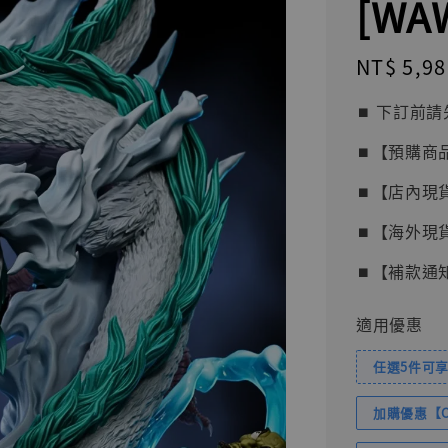
[WAW
Regular
NT$ 5,98
price
⏹︎ 下訂
⏹︎【預購商
⏹︎【店內現
⏹︎【海外現
⏹︎【補款通
適用優惠
任選5件可享
加購優惠【Com