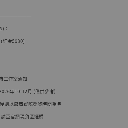
───────
$)：
 (訂金5980)
現貨】海賊王
藏雕像 布魯
[7STARS
]
：待工作室通知
-
+
26年10-12月 (僅供參考)
延後則以廠商實際發貨時間為準
入購物車
, 請至官網現貨區選購