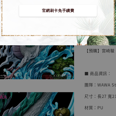
官網刷卡免手續費
【店內
🏝【無人島玩具
系列蒐
鳥山明
工作室
【預購】宮崎駿 神
NT$ 4,280
NT$ 5,580
■ 商品資訊：
加
團隊：WAWA St
尺寸：長27 寬21
材質：PU