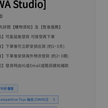
A Studio]
0
前請先詳閱【購物須知】及【售後服務】
品】可能延後發貨 可接受再下單
貨】下單後可立即安排出貨 (約1~3天)
貨】下單後安排海外物流發貨 (約2~3週)
知】發貨時由IG或Email或簡訊通知補款
98折優惠
petitive Toys 梅西 [CM001]】