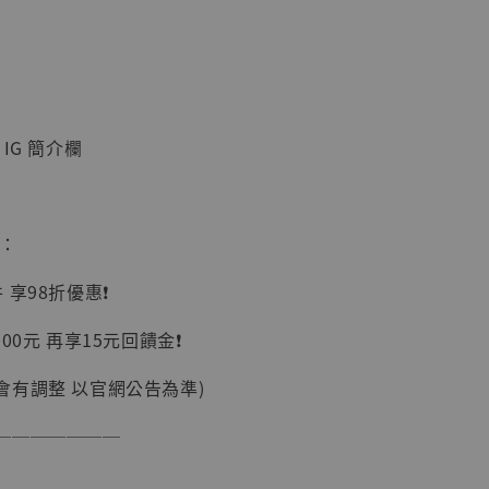
加購優惠【讓子彈飛 鵝城縣長 張麻子 [BK01]】
IG 簡介欄
惠：
享98折優惠❗️
】
00元 再享15元回饋金❗️
UDIO 1/6系列
藏人偶 讓子
會有調整 以官網公告為準)
鵝城縣長 張麻
01]
───────
-
+