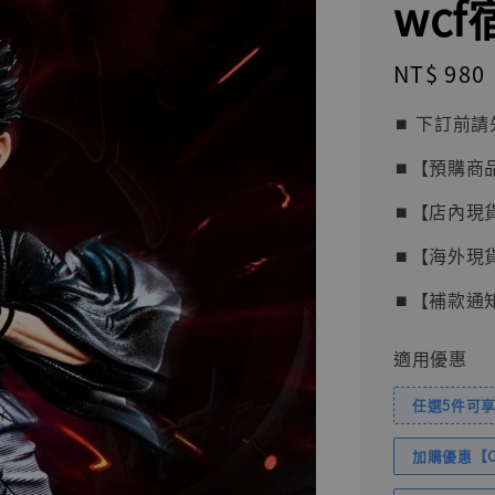
wcf宿
Regular
NT$ 980
price
⏹︎ 下訂
⏹︎【預購商
⏹︎【店內現
⏹︎【海外現
⏹︎【補款通
適用優惠
任選5件可享
加購優惠【Com