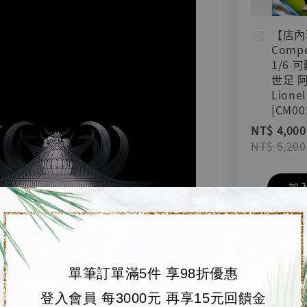
【店內
Compe
1/6 
世足 
Lionel
[CM00
NT$ 4,000
NT$ 5,200
加
單筆訂單滿5件 享98折優惠
登入會員 每3000元 再享15元回饋金