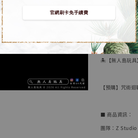
官網刷卡免手續費
【店內
🏝【無人島玩具
系列蒐
鳥山明
工作室
【預購】咒術迴戰 
NT$ 4,280
NT$ 5,580
■ 商品資訊：
加
團隊：Z Studio