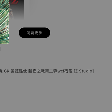
瀏覽更多
現貨】七龍珠
】
藏雕像 悟空
紀念款 [奇蹟
]
GK 蒐藏雕像 新宿之戰第二彈wcf宿儺 [Z Studio]
-
+
入購物車