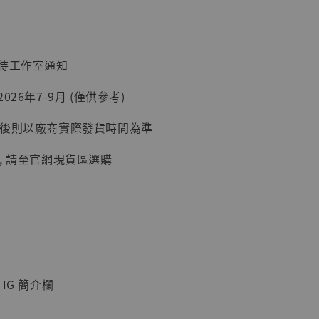
入購物車
：待工作室通知
加購優惠【讓子彈飛 鵝城縣長 張麻子 [BK01]】
026年7-9月 (僅供參考)
延後則以廠商實際發貨時間為準
, 請至官網現貨區選購
】
IG 簡介欄
UDIO 1/6系列
藏人偶 讓子