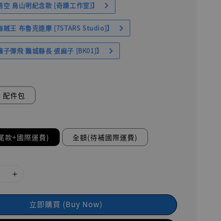
空 鳥山明紀念款 [奇蹟工作室]】
王 布魯克達摩 [7STARS Studio]】
子彈飛 鵝城縣長 張麻子 [BK01]】
配件包
尾款+國際運費)
全額(待補國際運費)
立即購買 (Buy Now)