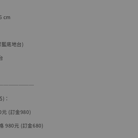
加購優惠【海賊王 布魯克達摩 [7STARS Studio]】
 cm
認藍底地台)
台
───────
現貨】海賊王
藏雕像 布魯
$)：
[7STARS
]
0元 (訂金980)
-
+
980元 (訂金680)