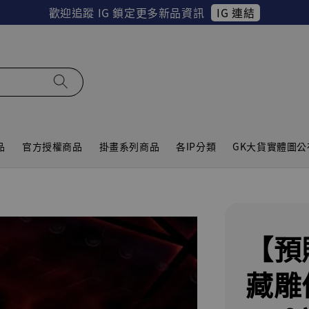
IG 連結
歡迎追蹤 IG 鎖定更多新品資訊
品
官方授權商品
掛畫系列商品
各IP分類
GK大貨實體圖公
【預
藏雕