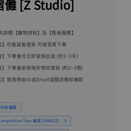
儺 [Z Studio]
前請先詳閱【購物須知】及【售後服務】
品】可能延後發貨 可接受再下單
貨】下單後可立即安排出貨 (約1~3天)
貨】下單後安排海外物流發貨 (約2~3週)
知】發貨時由IG或Email或簡訊通知補款
98折優惠
petitive Toys 梅西 [CM001]】