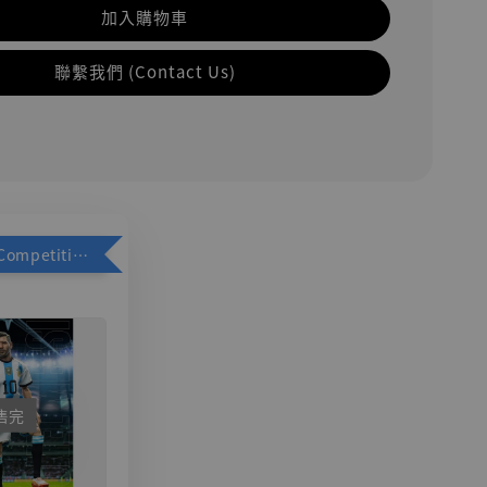
加入購物車
聯繫我們 (Contact Us)
加購優惠【Competitive Toys 梅西 [CM001]】
售完