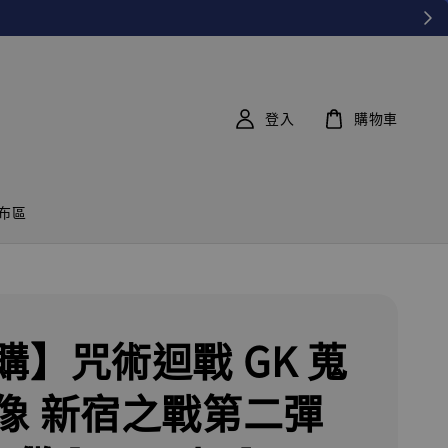
登入
購物車
布區
購】咒術迴戰 GK 蒐
像 新宿之戰第二彈