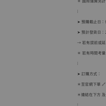
＊ 國際運費另計
加
⁝
➤ 預購截止日
➤ 預計發貨日：2
→ 若有提前或
＊ 若有時間考量
⁝
➤ 訂購方式：
＊至官網下單 🔗
【現貨
＊連結在下方 及 
BJST
可動蒐
⁝