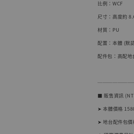
比例：WCF
尺寸：高度約 8.6
材質：PU
配置：本體 (默
配件包：高配地
───────
【店內
系列蒐
■ 販售資訊 (NT
克達摩 
Studio
➤ 本體價格 158
NT$ 1,500
➤ 地台配件包價格 
NT$ 1,870