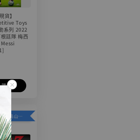
現貨】
titive Toys
可動系列 2022
阿根廷隊 梅西
 Messi
1]
入購物車
加購優惠【悟空 鳥山明紀念款 [奇蹟工作室]】