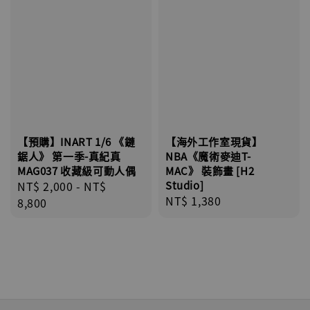
【預購】INART 1/6 《鏈
【海外工作室現貨】
鋸人》 第一季-真紀真
NBA《魔術麥迪T-
MAG037 收藏級可動人偶
MAC》 裝飾畫 [H2
Regular
NT$ 2,000
-
NT$
Studio]
Regular
NT$ 1,380
price
8,800
price