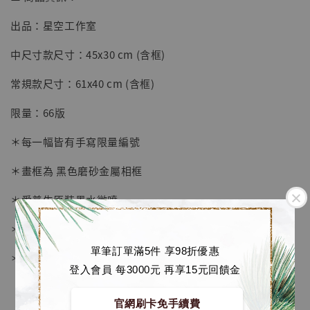
出品：星空工作室
【店內現貨】七龍珠 系列蒐藏雕像 悟空 鳥山
明紀念款 [奇蹟工作室]
中尺寸款尺寸：45x30 cm (含框)
-
+
NT$ 4,280
常規款尺寸：61x40 cm (含框)
NT$ 5,580
限量：66版
加入購物車
＊每一幅皆有手寫限量編號
＊畫框為 黑色磨砂金屬相框
加購優惠【海賊王 布魯克達摩 [7STARS Studio]】
＊愛普生原裝墨水微噴
＊表面配有防塵透明有機玻璃
單筆訂單滿5件 享98折優惠
＊背面爲黑色防潮背板
登入會員 每3000元 再享15元回饋金
官網刷卡免手續費