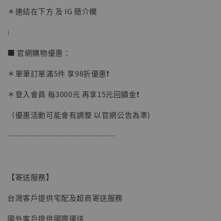
＊連結在下方 及 IG 簡介欄
加購優惠【讓子彈飛 鵝城縣長 張麻子 [BK01]】
⁝
■ 官網購物優惠：
＊單筆訂單滿5件 享98折優惠❗️
＊登入會員 每3000元 再享15元回饋金❗️
（優惠活動可能會有調整 以官網公告為準)
──────────────
【寄送服務】
台灣客戶提供宅配及超商寄送服務
國外客戶提供國際運送