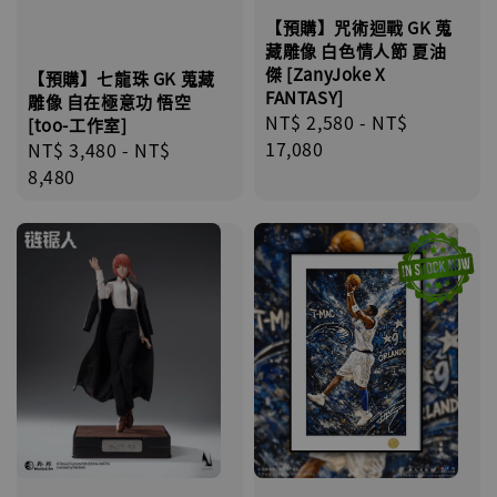
【預購】咒術迴戰 GK 蒐
藏雕像 白色情人節 夏油
傑 [ZanyJoke X
【預購】七龍珠 GK 蒐藏
FANTASY]
雕像 自在極意功 悟空
Regular
NT$ 2,580
-
NT$
[too-工作室]
price
17,080
Regular
NT$ 3,480
-
NT$
price
8,480