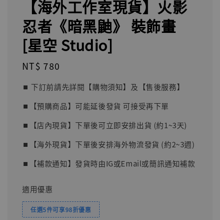
【海外工作室現貨】火影
忍者《暗黑鼬》 裝飾畫
[星空 Studio]
Regular
NT$ 780
price
⏹︎ 下訂前請先詳閱【購物須知】及【售後服務】
⏹︎【預購商品】可能延後發貨 可接受再下單
⏹︎【店內現貨】下單後可立即安排出貨 (約1~3天)
⏹︎【海外現貨】下單後安排海外物流發貨 (約2~3週)
⏹︎【補款通知】發貨時由IG或Email或簡訊通知補款
適用優惠
任選5件可享98折優惠