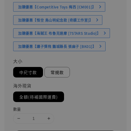
加購優惠【Competitive Toys 梅西 [CM001]】
加購優惠【悟空 鳥山明紀念款 [奇蹟工作室]】
加購優惠【海賊王 布魯克達摩 [7STARS Studio]】
加購優惠【讓子彈飛 鵝城縣長 張麻子 [BK01]】
大小
中尺寸款
常規款
海外現貨
全額(待補國際運費)
數量