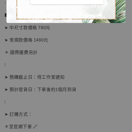
──────────────
■ 販售資訊 (NT$)：
➤ 中尺寸款價格 780元
➤ 常規款價格 1480元
＊ 國際運費另計
⁝
➤ 預購截止日：待工作室通知
【店內現貨】海賊王 系列蒐藏雕像 布魯克達
摩 [7STARS Studio]
➤ 預計發貨日：下單後約1個月到貨
-
+
NT$ 1,500
NT$ 1,870
⁝
➤ 訂購方式：
加入購物車
＊至官網下單 🔗