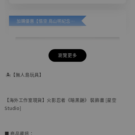
加購優惠【悟空 鳥山明紀念款 [奇蹟工作室]】
瀏覽更多
🏝【無人島玩具】
【海外工作室現貨】火影忍者《暗黑鼬》 裝飾畫 [星空
Studio]
■ 商品資訊：