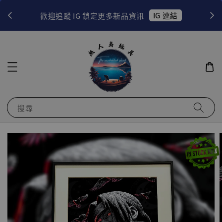
！
IG 連結
歡迎追蹤 IG 鎖定更多新品資訊
搜尋