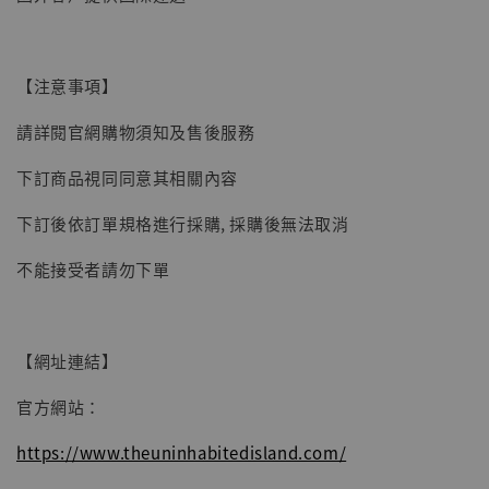
【現貨】BJSTUDIO 1/6系列可動蒐藏人偶 讓
子彈飛 鵝城縣長 張麻子 [BK01]
【注意事項】
-
+
NT$ 4,980
NT$ 5,300
請詳閱官網購物須知及售後服務
下訂商品視同同意其相關內容
加入購物車
下訂後依訂單規格進行採購, 採購後無法取消
不能接受者請勿下單
【網址連結】
官方網站：
https://www.theuninhabitedisland.com/