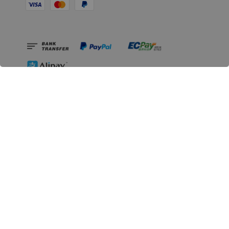
相關資訊
無人島玩具公司資訊
里程碑
聯絡我們
認識GK
GK 預購流程說明
常見問題Q&A
EZWay易利委APP教學
For overseas clients