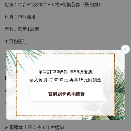
配置：地台+特效零件+人物+替換胸像（雙頭雕）
加入購物車
材質：PU+樹脂
體數：限量128體
加購優惠【海賊王 布魯克達摩 [7STARS Studio]】
＊實物開訂
──────────────
單筆訂單滿5件 享98折優惠
■ 販售資訊 (NT$)：
登入會員 每3000元 再享15元回饋金
➤ 價格 5080元 (訂金1980)
官網刷卡免手續費
＊ 國際運費另計
⁝
➤ 預購截止日：待工作室通知