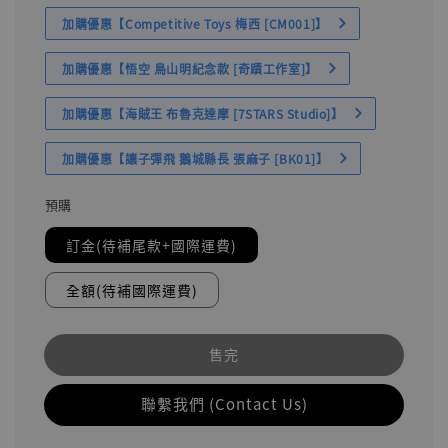
加購優惠【Competitive Toys 梅西 [CM001]】
加購優惠【悟空 鳥山明紀念款 [奇蹟工作室]】
加購優惠【海賊王 布魯克達摩 [7STARS Studio]】
加購優惠【讓子彈飛 鵝城縣長 張麻子 [BK01]】
預購
訂金(待補尾款+國際運費)
全額(待補國際運費)
售完
聯繫我們 (Contact Us)