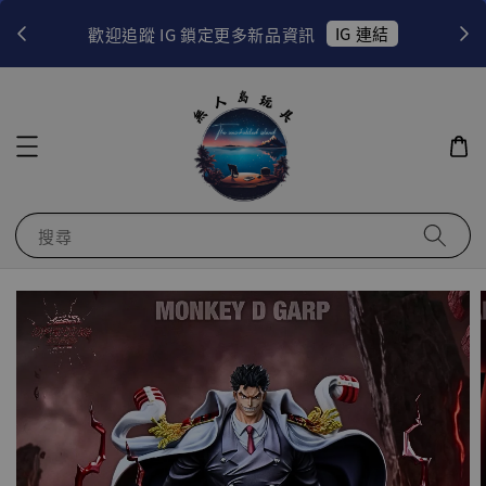
！
IG 連結
歡迎追蹤 IG 鎖定更多新品資訊
搜尋