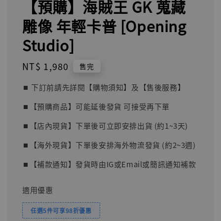
【預購】海賊王 GK 蒐藏
雕像 年輕卡普 [Opening
Studio]
Regular
NT$ 1,980
售完
price
⏹︎ 下訂前請先詳閱【購物須知】及【售後服務】
⏹︎【預購商品】可能延後發貨 可接受再下單
⏹︎【店內現貨】下單後可立即安排出貨 (約1~3天)
⏹︎【海外現貨】下單後安排海外物流發貨 (約2~3週)
⏹︎【補款通知】發貨時由IG或Email或簡訊通知補款
適用優惠
任選5件可享98折優惠