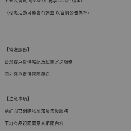
＊登入會員 每3000元 再享15元回饋金❗️
（優惠活動可能會有調整 以官網公告為準)
──────────────
【寄送服務】
台灣客戶提供宅配及超商寄送服務
國外客戶提供國際運送
【現貨】BJSTUDIO 1/6系列可動蒐藏人偶 讓
【注意事項】
子彈飛 鵝城縣長 張麻子 [BK01]
-
+
NT$ 4,980
請詳閱官網購物須知及售後服務
NT$ 5,300
下訂商品視同同意其相關內容