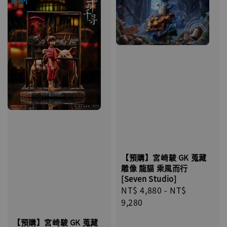
【預購】宮崎駿 GK 蒐藏
雕像 龍貓 乘風而行
[Seven Studio]
Regular
NT$ 4,880
-
NT$
price
9,280
【預購】宮崎駿 GK 蒐藏