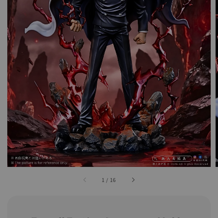
1
/
16