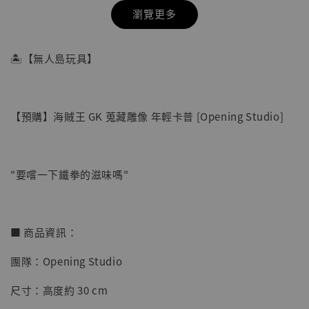
瀏覽更多
🏝【無人島玩具】
【預購】海賊王 GK 蒐藏雕像 年輕卡普 [Opening Studio]
"要嚐一下鐵拳的滋味嗎"
【店內現貨】七龍珠 系列蒐藏雕像 悟空 鳥山
■ 商品資訊：
明紀念款 [奇蹟工作室]
團隊：Opening Studio
-
+
NT$ 4,280
NT$ 5,580
尺寸：高度約 30 cm