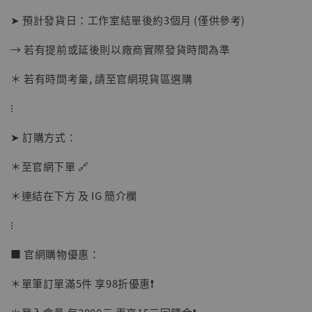
➤ 預計發貨日：工作室結單後約3個月 (僅供參考)
→ 若有提前或延後則以廠商實際發貨時間為準
【店內現貨】海賊王 系列蒐藏雕像 布魯克達
＊ 若有時間考量, 請至官網現貨區選購
摩 [7STARS Studio]
-
+
⁝
NT$ 1,500
NT$ 1,870
➤ 訂購方式：
＊至官網下單 🔗
加入購物車
＊連結在下方 及 IG 簡介欄
⁝
加購優惠【讓子彈飛 鵝城縣長 張麻子 [BK01]】
■ 官網購物優惠：
＊單筆訂單滿5件 享98折優惠❗️