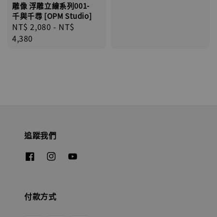
雕像 浮雕立繪系列001-
千與千尋 [OPM Studio]
Regular
NT$ 2,080
-
NT$
price
4,380
追蹤我們
付款方式