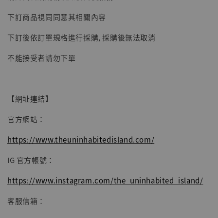
【現貨】BJSTUDIO 1/6系列可動蒐藏人偶 讓
下訂商品視同同意其相關內容
子彈飛 鵝城縣長 張麻子 [BK01]
下訂後依訂單規格進行採購, 採購後無法取消
-
+
NT$ 4,980
NT$ 5,300
不能接受者請勿下單
加入購物車
【網址連結】
官方網站：
https://www.theuninhabitedisland.com/
IG 官方帳號：
https://www.instagram.com/the_uninhabited_island/
客服信箱：