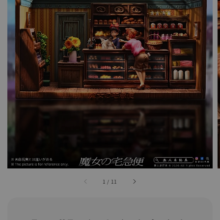
1
/
11