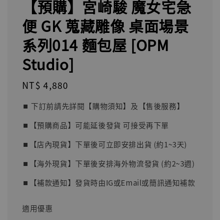
【預購】宮崎駿 魔女宅急
便 GK 蒐藏雕像 桌面場景
系列014 麵包屋 [OPM
Studio]
Regular
NT$ 4,880
price
⏹︎ 下訂前請先詳閱【購物須知】及【售後服務】
⏹︎【預購商品】可能延後發貨 可接受再下單
⏹︎【店內現貨】下單後可立即安排出貨 (約1~3天)
⏹︎【海外現貨】下單後安排海外物流發貨 (約2~3週)
⏹︎【補款通知】發貨時由IG或Email或簡訊通知補款
適用優惠