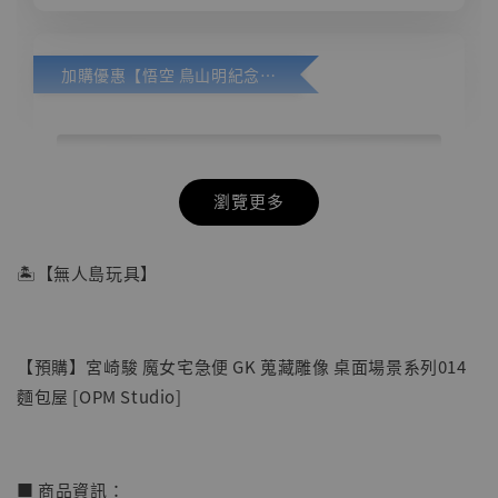
加購優惠【悟空 鳥山明紀念款 [奇蹟工作室]】
瀏覽更多
🏝【無人島玩具】
【預購】宮崎駿 魔女宅急便 GK 蒐藏雕像 桌面場景系列014
麵包屋 [OPM Studio]
■ 商品資訊：