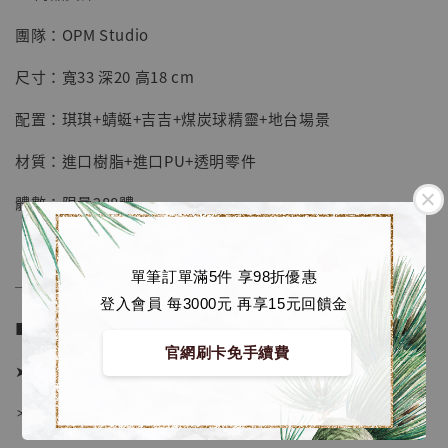
團隊：OPM Studio
【店內現貨】七龍珠 系列蒐藏雕像 悟空 鳥山
明紀念款 [奇蹟工作室]
尺寸：寬33 深20 高18 cm
-
+
NT$ 4,280
配置：琪琪+蜻蜓+吉吉+煤炭球精靈+地台場景
NT$ 5,580
材質：進口樹脂+進口PU+透明零件
加入購物車
體數：限量288體
單筆訂單滿5件 享98折優惠
加購優惠【海賊王 布魯克達摩 [7STARS Studio]】
──────────────
登入會員 每3000元 再享15元回饋金
■ 販售資訊 (NT$)：
官網刷卡免手續費
➤ 價格 11880元 (訂金4880)
＊ 國際運費另計