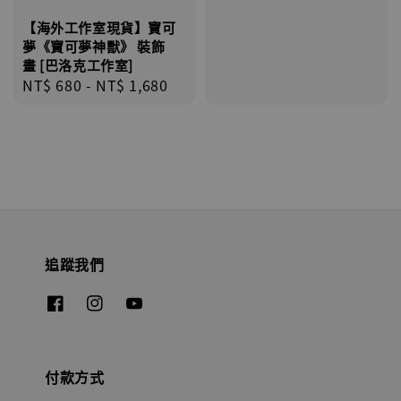
price
【海外工作室現貨】寶可
夢《寶可夢神獸》 裝飾
畫 [巴洛克工作室]
Regular
NT$ 680
-
NT$ 1,680
price
追蹤我們
付款方式