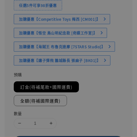
任選5件可享98折優惠
加購優惠【Competitive Toys 梅西 [CM001]】
加購優惠【悟空 鳥山明紀念款 [奇蹟工作室]】
加購優惠【海賊王 布魯克達摩 [7STARS Studio]】
加購優惠【讓子彈飛 鵝城縣長 張麻子 [BK01]】
預購
訂金(待補尾款+國際運費)
全額(待補國際運費)
數量