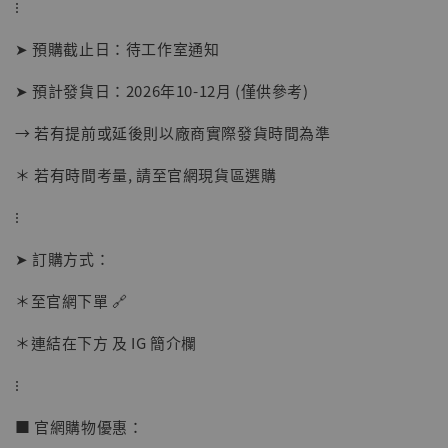
⁝
➤ 預購截止日：待工作室通知
➤ 預計發貨日：2026年10-12月 (僅供參考)
→ 若有提前或延後則以廠商實際發貨時間為準
＊ 若有時間考量, 請至官網現貨區選購
⁝
➤ 訂購方式：
【店內現貨】海賊王 系列蒐藏雕像 布魯克達
摩 [7STARS Studio]
＊至官網下單 🔗
-
+
NT$ 1,500
NT$ 1,870
＊連結在下方 及 IG 簡介欄
⁝
加入購物車
■ 官網購物優惠：