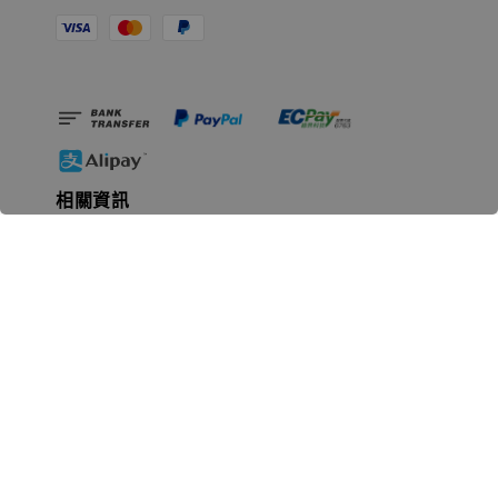
相關資訊
無人島玩具公司資訊
里程碑
聯絡我們
認識GK
GK 預購流程說明
常見問題Q&A
EZWay易利委APP教學
For overseas clients