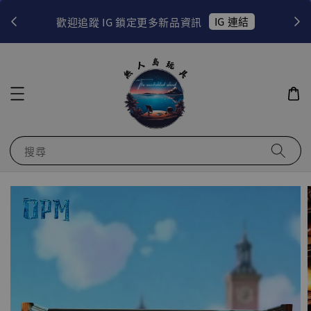
！
IG 連結
歡迎追蹤 IG 鎖定更多新品資訊
搜尋