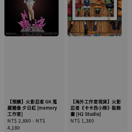
【海外工作室現貨】火影
【預購】火影忍者 GK 蒐
忍者《卡卡西小隊》裝飾
藏雕像 夕日紅 [memory
畫 [H2 Studio]
工作室]
Regular
NT$ 1,380
Regular
NT$ 2,880
-
NT$
price
price
4,180