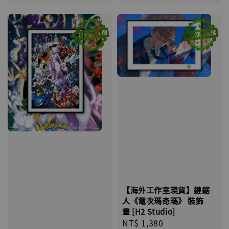
【海外工作室現貨】鏈鋸
人《電次瑪奇瑪》 裝飾
畫 [H2 Studio]
Regular
NT$ 1,380