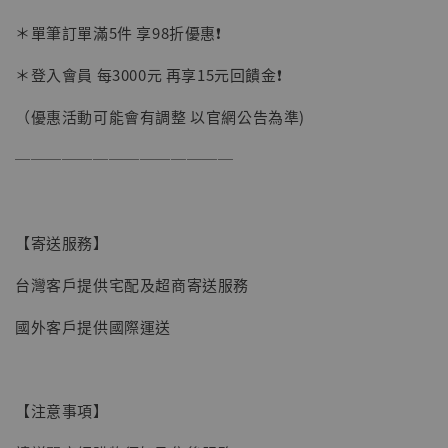
＊單筆訂單滿5件 享98折優惠❗️
加購優惠【讓子彈飛 鵝城縣長 張麻子 [BK01]】
＊登入會員 每3000元 再享15元回饋金❗️
（優惠活動可能會有調整 以官網公告為準)
──────────────
【寄送服務】
台灣客戶提供宅配及超商寄送服務
國外客戶提供國際運送
【注意事項】