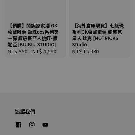
【預購】間諜家家酒 GK
【海外倉庫現貨】七龍珠
蒐藏雕像 龍珠cos系列第
系列GK蒐藏雕像 那美克
一彈 超級賽亞人桃紅-黑
星人 比克 [NOTRICKS
妮亞 [BIUBIU STUDIO]
Studio]
Regular
NT$ 880
-
NT$ 4,580
Regular
NT$ 15,080
price
price
追蹤我們