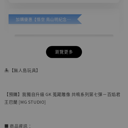
加購優惠【悟空 鳥山明紀念款 [奇蹟工作室]】
瀏覽更多
🏝【無人島玩具】
【預購】我獨自升級 GK 蒐藏雕像 共鳴系列第七彈－百焰君
王巴蘭 [MG STUDIO]
■ 商品資訊：