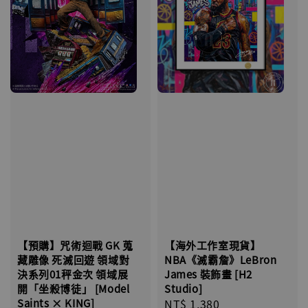
【海外工作室現貨】
【預購】咒術迴戰 GK 蒐
NBA《滅霸詹》LeBron
藏雕像 死滅回遊 領域對
James 裝飾畫 [H2
決系列01秤金次 領域展
Studio]
開「坐殺博徒」 [Model
Regular
NT$ 1,380
Saints × KING]