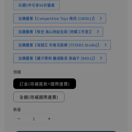
任選5件可享98折優惠
加購優惠【Competitive Toys 梅西 [CM001]】
加購優惠【悟空 鳥山明紀念款 [奇蹟工作室]】
加購優惠【海賊王 布魯克達摩 [7STARS Studio]】
加購優惠【讓子彈飛 鵝城縣長 張麻子 [BK01]】
預購
訂金(待補尾款+國際運費)
全額(待補國際運費)
數量