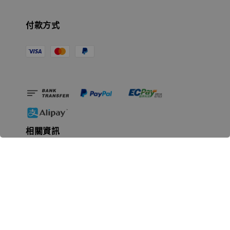
付款方式
相關資訊
無人島玩具公司資訊
里程碑
聯絡我們
認識GK
GK 預購流程說明
常見問題Q&A
EZWay易利委APP教學