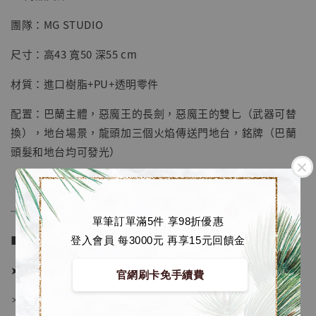
團隊：MG STUDIO
【店內現貨】七龍珠 系列蒐藏雕像 悟空 鳥山
明紀念款 [奇蹟工作室]
尺寸：高43 寬50 深55 cm
-
+
NT$ 4,280
材質：進口樹脂+PU+透明零件
NT$ 5,580
配置：巴蘭主體，惡魔王的長劍，惡魔王的雙匕（武器可替
加入購物車
換），地台場景，龍頭加三個火焰傳送門地台，銘牌（巴蘭
頭髮和地台均可發光）
加購優惠【海賊王 布魯克達摩 [7STARS Studio]】
──────────────
單筆訂單滿5件 享98折優惠
■ 販售資訊 (NT$)：
登入會員 每3000元 再享15元回饋金
➤ 價格 11280元 (訂金4880)
官網刷卡免手續費
＊ 國際運費另計