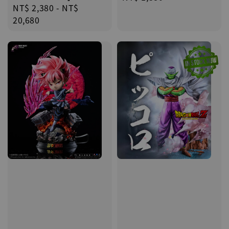
Regular
NT$ 2,380
-
NT$
price
price
20,680