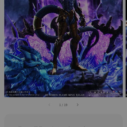
1
/
19