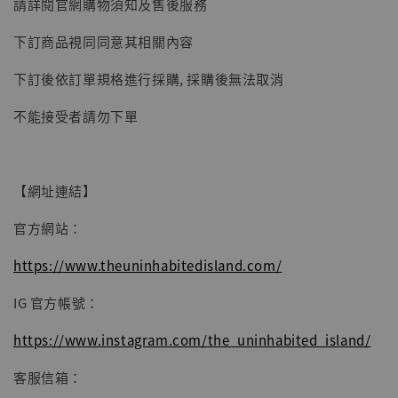
請詳閱官網購物須知及售後服務
【現貨】BJSTUDIO 1/6系列可動蒐藏人偶 讓
下訂商品視同同意其相關內容
子彈飛 鵝城縣長 張麻子 [BK01]
-
+
NT$ 4,980
下訂後依訂單規格進行採購, 採購後無法取消
NT$ 5,300
不能接受者請勿下單
加入購物車
【網址連結】
官方網站：
https://www.theuninhabitedisland.com/
IG 官方帳號：
https://www.instagram.com/the_uninhabited_island/
客服信箱：