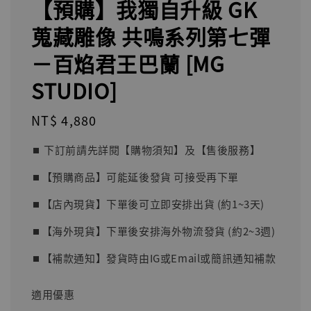
【預購】我獨自升級 GK
蒐藏雕像 共鳴系列第七彈
－百焰君王巴蘭 [MG
STUDIO]
Regular
NT$ 4,880
price
⏹︎ 下訂前請先詳閱【購物須知】及【售後服務】
⏹︎【預購商品】可能延後發貨 可接受再下單
⏹︎【店內現貨】下單後可立即安排出貨 (約1~3天)
⏹︎【海外現貨】下單後安排海外物流發貨 (約2~3週)
⏹︎【補款通知】發貨時由IG或Email或簡訊通知補款
適用優惠