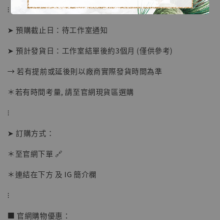
⁝
➤ 預購截止日：待工作室通知
➤ 預計發貨日：工作室結單後約3個月 (僅供參考)
→ 若有提前或延後則以廠商實際發貨時間為準
＊若有時間考量, 請至官網現貨區選購
⁝
【店內現貨】海賊王 系列蒐藏雕像 布魯克達
➤ 訂購方式：
摩 [7STARS Studio]
＊至官網下單 🔗
-
+
NT$ 1,500
NT$ 1,870
＊連結在下方 及 IG 簡介欄
⁝
加入購物車
■ 官網購物優惠：