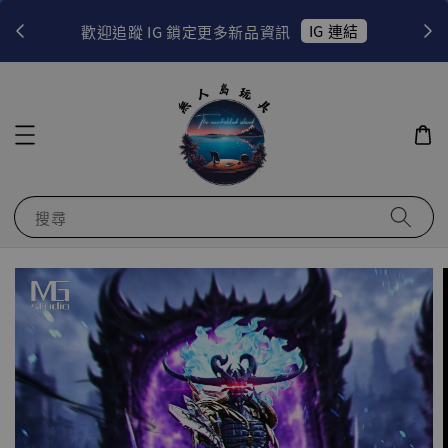
！
IG 連結
歡迎追蹤 IG 鎖定更多新品資訊
搜尋