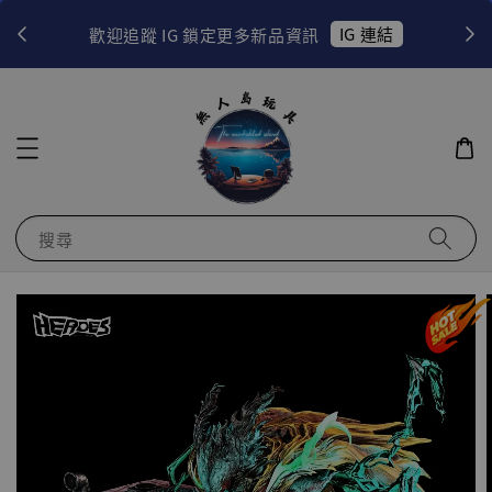
！
IG 連結
歡迎追蹤 IG 鎖定更多新品資訊
搜尋