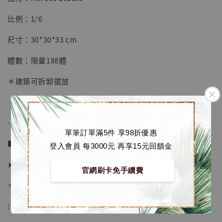
【店內現貨】七龍珠 系列蒐藏雕像 悟空 鳥山
明紀念款 [奇蹟工作室]
比例：1/6
-
+
NT$ 4,280
尺寸：30*30*33 cm
NT$ 5,580
體數：限量188體
加入購物車
＊建築可拆卸擺放
加購優惠【海賊王 布魯克達摩 [7STARS Studio]】
──────────────
單筆訂單滿5件 享98折優惠
■ 販售資訊 (NT$)：
登入會員 每3000元 再享15元回饋金
➤ 價格 9280元 (訂金4280)
官網刷卡免手續費
＊ 國際運費另計
⁝