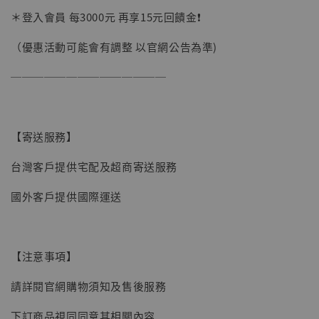
加購優惠【讓子彈飛 鵝城縣長 張麻子 [BK01]】
＊登入會員 每3000元 再享15元回饋金❗️
（優惠活動可能會有調整 以官網公告為準)
──────────────
【寄送服務】
台灣客戶提供宅配及超商寄送服務
國外客戶提供國際運送
【注意事項】
請詳閱官網購物須知及售後服務
【現貨】BJSTUDIO 1/6系列可動蒐藏人偶 讓
下訂商品視同同意其相關內容