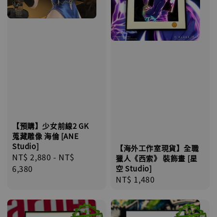
【預購】少女前線2 GK
蒐藏雕像 海倫 [ANE
Studio]
【海外工作室現貨】全職
Regular
NT$ 2,880
-
NT$
獵人《西索》 裝飾畫 [星
price
6,380
空 Studio]
Regular
NT$ 1,480
price