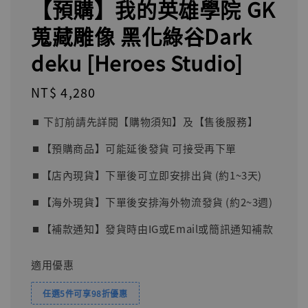
【預購】我的英雄學院 GK
蒐藏雕像 黑化綠谷Dark
deku [Heroes Studio]
Regular
NT$ 4,280
price
⏹︎ 下訂前請先詳閱【購物須知】及【售後服務】
⏹︎【預購商品】可能延後發貨 可接受再下單
⏹︎【店內現貨】下單後可立即安排出貨 (約1~3天)
⏹︎【海外現貨】下單後安排海外物流發貨 (約2~3週)
⏹︎【補款通知】發貨時由IG或Email或簡訊通知補款
適用優惠
任選5件可享98折優惠