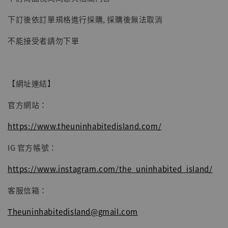
子彈飛 鵝城縣長 張麻子 [BK01]
下訂後依訂單規格進行採購, 採購後無法取消
-
+
NT$ 4,980
NT$ 5,300
不能接受者請勿下單
加入購物車
【網址連結】
官方網站：
https://www.theuninhabitedisland.com/
IG 官方帳號：
https://www.instagram.com/the_uninhabited_island/
客服信箱：
Theuninhabitedisland@gmail.com