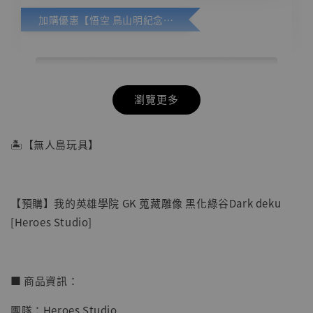
加購優惠【悟空 鳥山明紀念款 [奇蹟工作室]】
瀏覽更多
🏝【無人島玩具】
【預購】我的英雄學院 GK 蒐藏雕像 黑化綠谷Dark deku
[Heroes Studio]
■ 商品資訊：
團隊：Heroes Studio