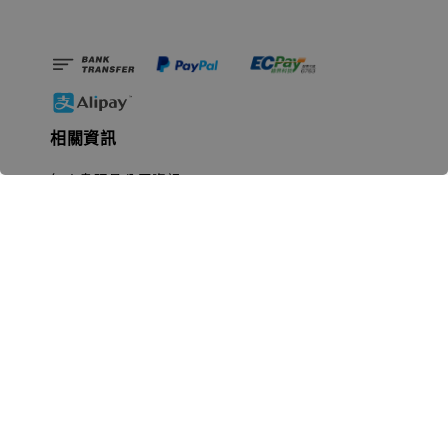
相關資訊
無人島玩具公司資訊
里程碑
聯絡我們
認識GK
GK 預購流程說明
常見問題Q&A
EZWay易利委APP教學
For overseas clients