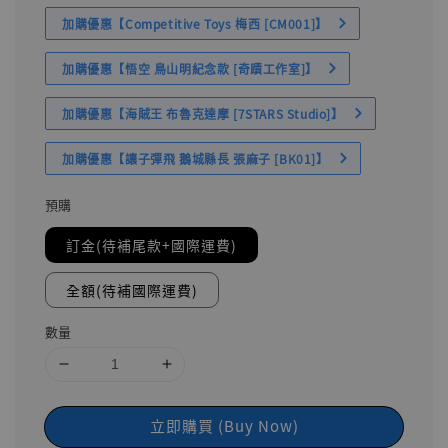
加購優惠【Competitive Toys 梅西 [CM001]】
加購優惠【悟空 鳥山明紀念款 [奇蹟工作室]】
加購優惠【海賊王 布魯克達摩 [7STARS Studio]】
加購優惠【讓子彈飛 鵝城縣長 張麻子 [BK01]】
預購
訂金(待補尾款+國際運費)
全額(待補國際運費)
數量
立即購買 (Buy Now)