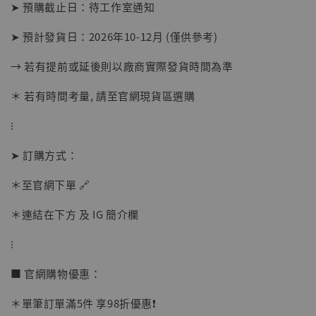
➤ 預購截止日：待工作室通知
➤ 預計發貨日：2026年10-12月 (僅供參考)
→ 若有提前或延後則以廠商實際發貨時間為準
＊ 若有時間考量, 請至官網現貨區選購
⁝
➤ 訂購方式：
【店內現貨】海賊王 系列蒐藏雕像 布魯克達
摩 [7STARS Studio]
＊至官網下單 🔗
-
+
NT$ 1,500
NT$ 1,870
＊連結在下方 及 IG 簡介欄
⁝
加入購物車
■ 官網購物優惠：
＊單筆訂單滿5件 享98折優惠❗️