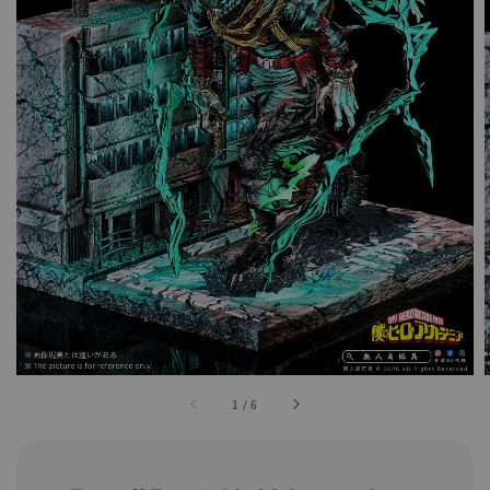
1
/
6