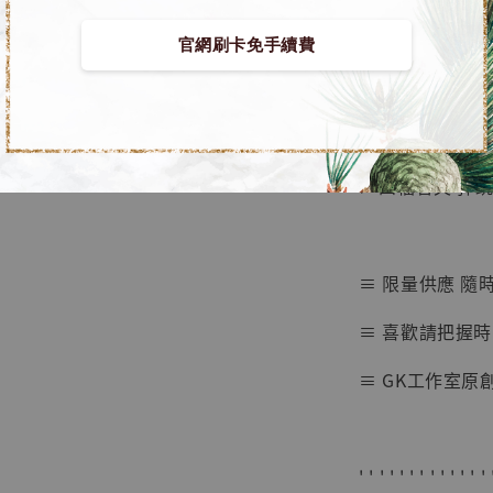
【店內
🏝【無人島玩具
官網刷卡免手續費
系列蒐
鳥山明
工作室
■ 海賊王 系列
NT$ 4,280
NT$ 5,580
➤ 四檔魯夫 彈跳
加
≡ 限量供應 隨
≡ 喜歡請把握時
≡ GK工作室原
' ' ' ' ' ' ' ' ' ' ' ' ' 