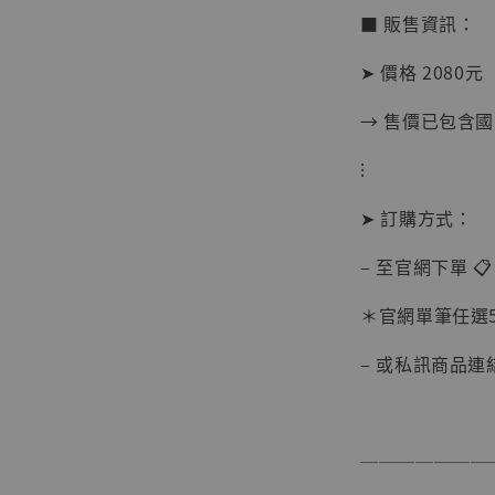
■ 販售資訊：
➤ 價格 2080元
→ 售價已包含
⁝
➤ 訂購方式：
【現貨
– 至官網下單 📋
BJST
可動蒐
＊官網單筆任選5件
彈飛 
子 [BK
– 或私訊商品連
NT$ 4,980
NT$ 5,300
───────
加