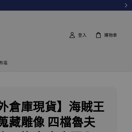
登入
購物車
布區
外倉庫現貨】海賊王
蒐藏雕像 四檔魯夫