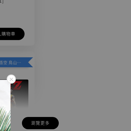
1]
入購物車
加購優惠【悟空 鳥山明紀念款 [奇蹟工作室]】
瀏覽更多