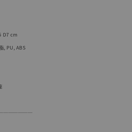
5 D7 cm
現貨】海賊王
藏雕像 布魯
 PU, ABS
[7STARS
]
-
+
座
入購物車
───────
加購優惠【讓子彈飛 鵝城縣長 張麻子 [BK01]】