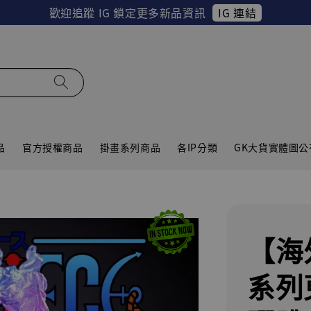
IG 連結
歡迎追蹤 IG 鎖定更多新品資訊
品
官方授權商品
掛畫系列商品
各IP分類
GK大貨實體圖公
【海
系列