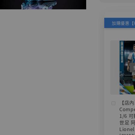
【店內
Compe
1/6 
世足 
Lionel