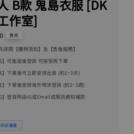
 B款 鬼島衣服 [DK
工作室]
0
售完
前請先詳閱【購物須知】及【售後服務】
品】可能延後發貨 可接受再下單
貨】下單後可立即安排出貨 (約1~3天)
貨】下單後安排海外物流發貨 (約2~3週)
知】發貨時由IG或Email或簡訊通知補款
98折優惠