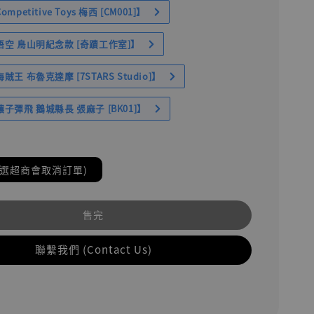
petitive Toys 梅西 [CM001]】
空 鳥山明紀念款 [奇蹟工作室]】
王 布魯克達摩 [7STARS Studio]】
子彈飛 鵝城縣長 張麻子 [BK01]】
(選超商會取消訂單)
售完
聯繫我們 (Contact Us)