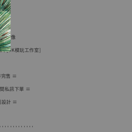
現貨】七龍珠
】
藏雕像 悟空
紀念款 [奇蹟
]
蒐藏雕像
-
+
人 [DK模玩工作室]
入購物車
時完售 ≡
間私訊下單 ≡
加購優惠【海賊王 布魯克達摩 [7STARS Studio]】
創設計 ≡
' ' ' ' ' ' ' ' ' ' ' ' '