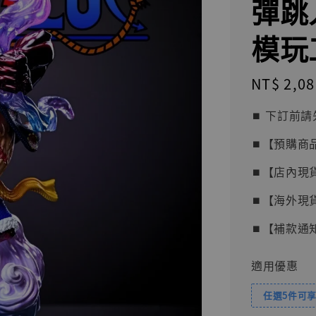
彈跳人
模玩
Regular
NT$ 2,08
price
⏹︎ 下訂
⏹︎【預購商
⏹︎【店內現
⏹︎【海外現
⏹︎【補款通
適用優惠
任選5件可享