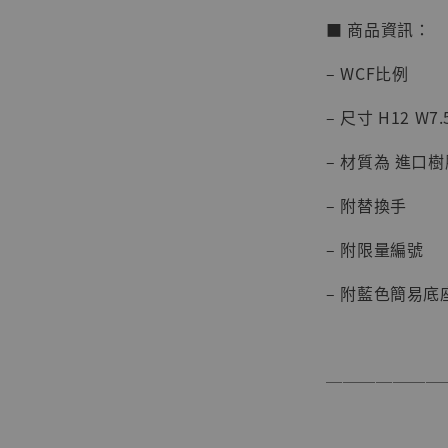
■ 商品資訊：
– WCF比例
– 尺寸 H12 W7.
【店內
系列蒐
– 材質為 進口樹脂,
克達摩 
Studio
– 附替換手
NT$ 1,500
– 附限量編號
NT$ 1,870
– 附藍色簡易底
加
───────