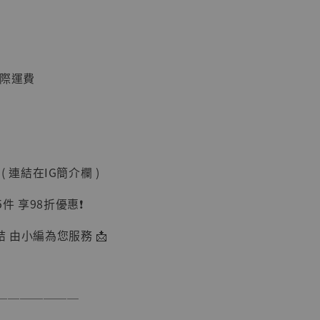
國際運費
】
 ( 連結在IG簡介欄 )
UDIO 1/6系列
藏人偶 讓子
 享98折優惠❗️
鵝城縣長 張麻
01]
結 由小編為您服務 📩
-
+
───────
入購物車