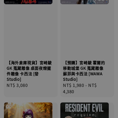
【海外倉庫現貨】宮崎駿
【預購】宮崎駿 霍爾的
GK 蒐藏雕像 桌面夜燈擺
移動城堡 GK 蒐藏雕像
件雕像 卡西法 [發
蘇菲與卡西法 [WAWA
Studio]
Studio]
Regular
NT$ 3,080
Regular
NT$ 1,980
-
NT$
price
price
4,380