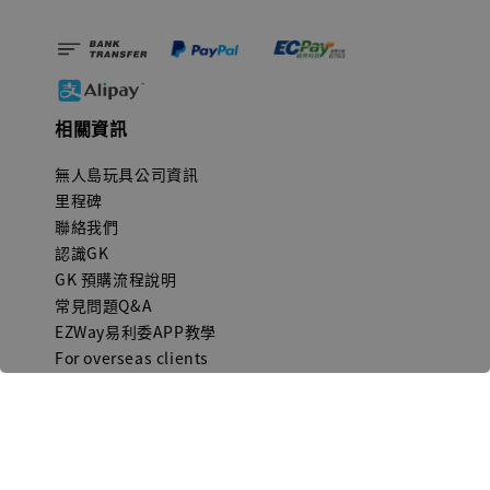
相關資訊
無人島玩具公司資訊
里程碑
聯絡我們
認識GK
GK 預購流程說明
常見問題Q&A
EZWay易利委APP教學
For overseas clients