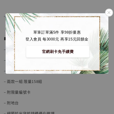
加入購物車
' ' ' ' ' ' ' ' ' ' ' ' ' ' ' ' ' ' ' ' ' ' ' ' ' '
單筆訂單滿5件 享98折優惠
加購優惠【海賊王 布魯克達摩 [7STARS Studio]】
■ 商品資訊：
登入會員 每3000元 再享15元回饋金
– 比例 1/20
官網刷卡免手續費
– 材質為 GK材料 (非PVC)
– 圖片為設計圖 實物會上色
– 兩款一組 限量158組
– 附限量編號卡
– 附地台
– 細節於出貨前持續優化微調