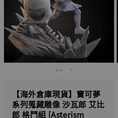
1
/
6
【海外倉庫現貨】寶可夢
系列蒐藏雕像 沙瓦郎 艾比
郎 格鬥組 [Asterism