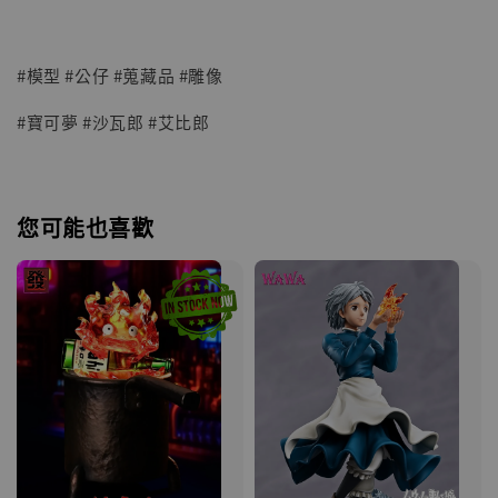
加入購物車
#模型 #公仔 #蒐藏品 #雕像
#寶可夢 #沙瓦郎 #艾比郎
您可能也喜歡