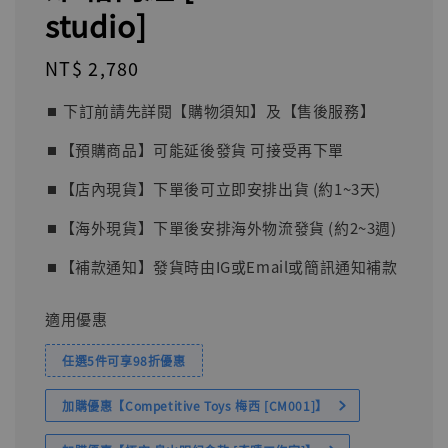
studio]
Regular
NT$ 2,780
price
⏹︎ 下訂前請先詳閱【購物須知】及【售後服務】
⏹︎【預購商品】可能延後發貨 可接受再下單
⏹︎【店內現貨】下單後可立即安排出貨 (約1~3天)
⏹︎【海外現貨】下單後安排海外物流發貨 (約2~3週)
⏹︎【補款通知】發貨時由IG或Email或簡訊通知補款
適用優惠
任選5件可享98折優惠
加購優惠【Competitive Toys 梅西 [CM001]】