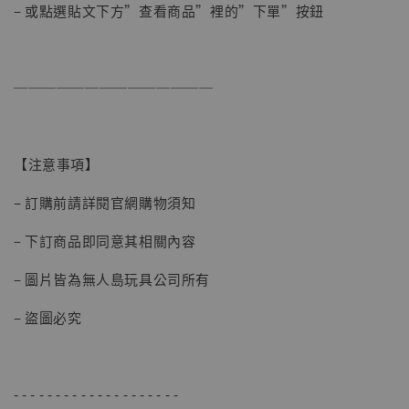
– 或點選貼文下方”查看商品”裡的”下單”按鈕
──────────────
【注意事項】
– 訂購前請詳閱官網購物須知
– 下訂商品即同意其相關內容
– 圖片皆為無人島玩具公司所有
【現貨】BJSTUDIO 1/6系列可動蒐藏人偶 讓
– 盜圖必究
子彈飛 鵝城縣長 張麻子 [BK01]
-
+
NT$ 4,980
NT$ 5,300
- - - - - - - - - - - - - - - - - - - -