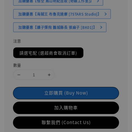
加購優惠【悟空 鳥山明紀念款 [奇蹟工作室]】
加購優惠【海賊王 布魯克達摩 [7STARS Studio]】
加購優惠【讓子彈飛 鵝城縣長 張麻子 [BK01]】
注意
請選宅配 (選超商會取消訂單)
數量
立即購買 (Buy Now)
加入購物車
聯繫我們 (Contact Us)