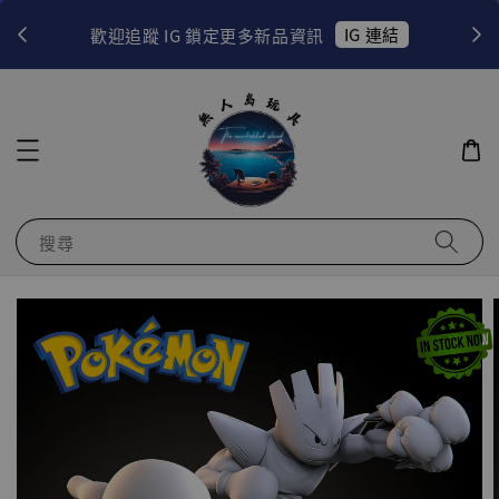
！
IG 連結
歡迎追蹤 IG 鎖定更多新品資訊
搜尋