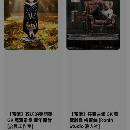
【預購】葬送的芙莉蓮
【預購】惡靈古堡 GK 蒐
GK 蒐藏雕像 童年菲倫
藏雕像 格蕾絲 [Ronin
[启晨工作室]
Studio 浪人社]