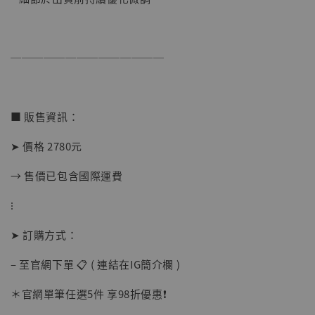
──────────────
【店內現貨】海賊王 系列蒐藏雕像 布魯克達
摩 [7STARS Studio]
-
+
■ 販售資訊：
NT$ 1,500
NT$ 1,870
➤ 價格 2780元
→ 售價已包含國際運費
加入購物車
⁝
➤ 訂購方式：
加購優惠【讓子彈飛 鵝城縣長 張麻子 [BK01]】
– 至官網下單 📋 ( 連結在IG簡介欄 )
＊官網單筆任選5件 享98折優惠❗️