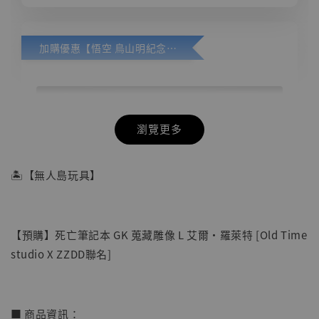
加購優惠【悟空 鳥山明紀念款 [奇蹟工作室]】
瀏覽更多
🏝【無人島玩具】
【預購】死亡筆記本 GK 蒐藏雕像 L 艾爾·羅萊特 [Old Time
studio X ZZDD聯名]
■ 商品資訊：