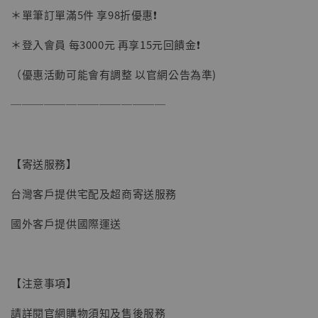
＊單筆訂單滿5件 享98折優惠❗️
加購優惠【讓子彈飛 鵝城縣長 張麻子 [BK01]】
＊登入會員 每3000元 再享15元回饋金❗️
（優惠活動可能會有調整 以官網公告為準)
──────────────
【寄送服務】
台灣客戶提供宅配及超商寄送服務
國外客戶提供國際運送
【注意事項】
請詳閱官網購物須知及售後服務