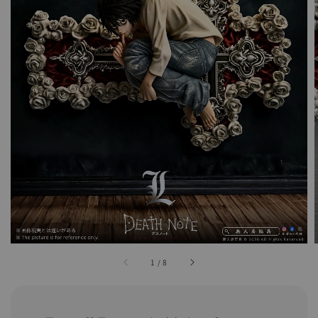
1
/
8