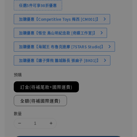
任選5件可享98折優惠
加購優惠【Competitive Toys 梅西 [CM001]】
加購優惠【悟空 鳥山明紀念款 [奇蹟工作室]】
加購優惠【海賊王 布魯克達摩 [7STARS Studio]】
加購優惠【讓子彈飛 鵝城縣長 張麻子 [BK01]】
預購
訂金(待補尾款+國際運費)
全額(待補國際運費)
數量