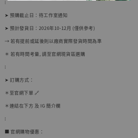
⁝
➤ 預購截止日：待工作室通知
➤ 預計發貨日：2026年10-12月 (僅供參考)
→ 若有提前或延後則以廠商實際發貨時間為準
＊ 若有時間考量, 請至官網現貨區選購
⁝
➤ 訂購方式：
【店內現貨】海賊王 系列蒐藏雕像 布魯克達
摩 [7STARS Studio]
＊至官網下單 🔗
-
+
NT$ 1,500
NT$ 1,870
＊連結在下方 及 IG 簡介欄
⁝
加入購物車
■ 官網購物優惠：