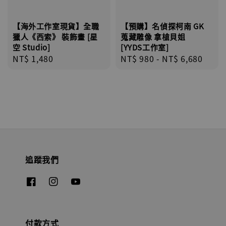
【海外工作室現貨】全職
【預購】名偵探柯南 GK
獵人《西索》 裝飾畫 [星
蒐藏雕像 拿槍貝姐
空 Studio]
[YYDS工作室]
Regular
NT$ 1,480
Regular
NT$ 980
-
NT$ 6,680
price
price
追蹤我們
付款方式