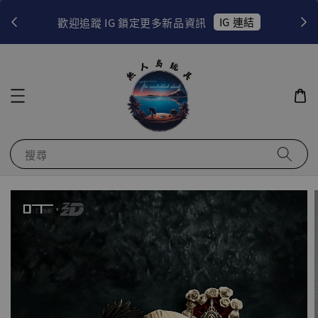
！
IG 連結
歡迎追蹤 IG 鎖定更多新品資訊
搜尋