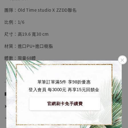
團隊：Old Time studio X ZZDD聯名
【店內現貨】七龍珠 系列蒐藏雕像 悟空 鳥山
明紀念款 [奇蹟工作室]
比例：1/6
-
+
NT$ 4,280
尺寸：高19.6 寬30 cm
NT$ 5,580
材質：進口PU+進口樹脂
加入購物車
體數：限量68體
加購優惠【海賊王 布魯克達摩 [7STARS Studio]】
──────────────
單筆訂單滿5件 享98折優惠
登入會員 每3000元 再享15元回饋金
■ 販售資訊 (NT$)：
官網刷卡免手續費
➤ 價格 6680元 (訂金2880)
＊ 國際運費另計