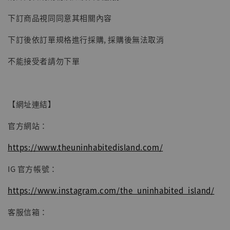
【現貨】BJSTUDIO 1/6系列可動蒐藏人偶 讓
下訂商品視同同意其相關內容
子彈飛 鵝城縣長 張麻子 [BK01]
下訂後依訂單規格進行採購, 採購後無法取消
-
+
NT$ 4,980
NT$ 5,300
不能接受者請勿下單
加入購物車
【網址連結】
官方網站：
https://www.theuninhabitedisland.com/
IG 官方帳號：
https://www.instagram.com/the_uninhabited_island/
客服信箱：