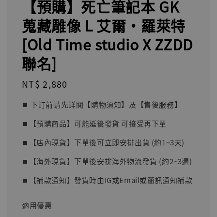
【預購】死亡筆記本 GK
蒐藏雕像 L 艾爾·羅萊特
[Old Time studio X ZZDD
聯名]
Regular
NT$ 2,880
price
⏹︎ 下訂前請先詳閱【購物須知】及【售後服務】
⏹︎【預購商品】可能延後發貨 可接受再下單
⏹︎【店內現貨】下單後可立即安排出貨 (約1~3天)
⏹︎【海外現貨】下單後安排海外物流發貨 (約2~3週)
⏹︎【補款通知】發貨時由IG或Email或簡訊通知補款
適用優惠