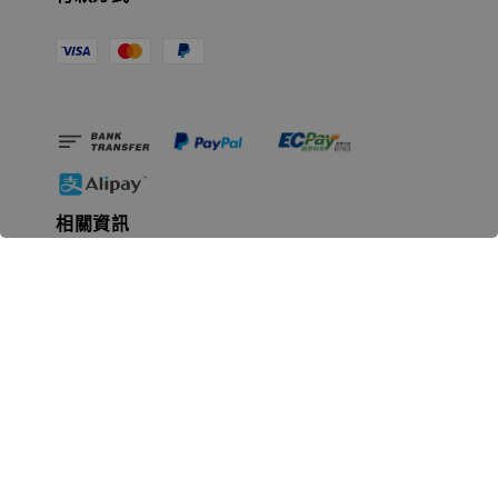
相關資訊
無人島玩具公司資訊
里程碑
聯絡我們
認識GK
GK 預購流程說明
常見問題Q&A
EZWay易利委APP教學
For overseas clients