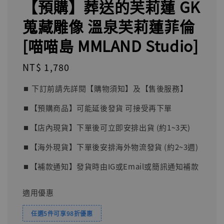
【預購】葬送的芙莉蓮 GK
蒐藏雕像 溫泉芙莉蓮菲倫
[喵喵島 MMLAND St​​udio]
Regular
NT$ 1,780
price
⏹︎ 下訂前請先詳閱【購物須知】及【售後服務】
⏹︎【預購商品】可能延後發貨 可接受再下單
⏹︎【店內現貨】下單後可立即安排出貨 (約1~3天)
⏹︎【海外現貨】下單後安排海外物流發貨 (約2~3週)
⏹︎【補款通知】發貨時由IG或Email或簡訊通知補款
適用優惠
任選5件可享98折優惠