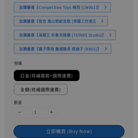
加購優惠【Competitive Toys 梅西 [CM001]】
加購優惠【悟空 鳥山明紀念款 [奇蹟工作室]】
加購優惠【海賊王 布魯克達摩 [7STARS Studio]】
加購優惠【讓子彈飛 鵝城縣長 張麻子 [BK01]】
預購
訂金(待補尾款+國際運費)
全額(待補國際運費)
數量
立即購買 (Buy Now)