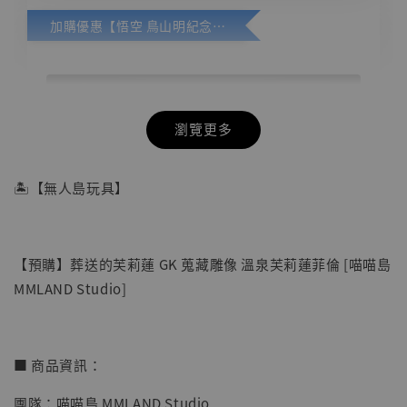
加購優惠【悟空 鳥山明紀念款 [奇蹟工作室]】
瀏覽更多
🏝【無人島玩具】
【預購】葬送的芙莉蓮 GK 蒐藏雕像 溫泉芙莉蓮菲倫 [喵喵島
MMLAND Studio]
■ 商品資訊：
團隊：喵喵島 MMLAND Studio