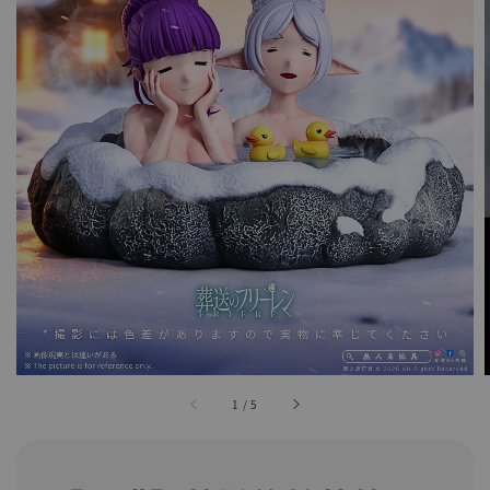
1
/
5