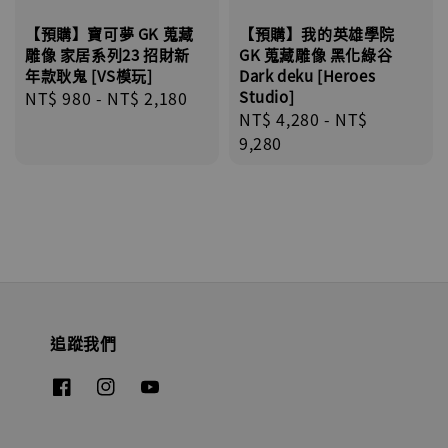
【預購】寶可夢 GK 蒐藏
【預購】我的英雄學院
雕像 家居系列23 招財新
GK 蒐藏雕像 黑化綠谷
年款耿鬼 [VS模玩]
Dark deku [Heroes
Regular
NT$ 980
-
NT$ 2,180
Studio]
Regular
NT$ 4,280
-
NT$
price
price
9,280
追蹤我們