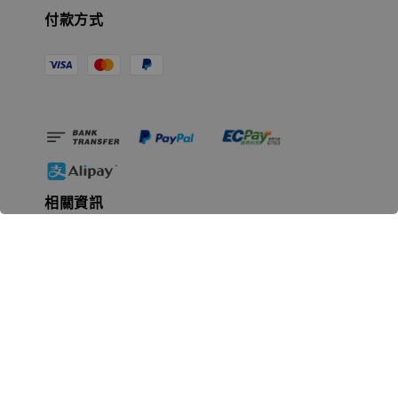
付款方式
相關資訊
無人島玩具公司資訊
里程碑
聯絡我們
認識GK
GK 預購流程說明
常見問題Q&A
EZWay易利委APP教學
For overseas clients