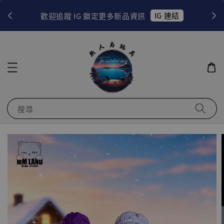
！
IG 連結
歡迎追蹤 IG 鎖定更多新品資訊
搜尋