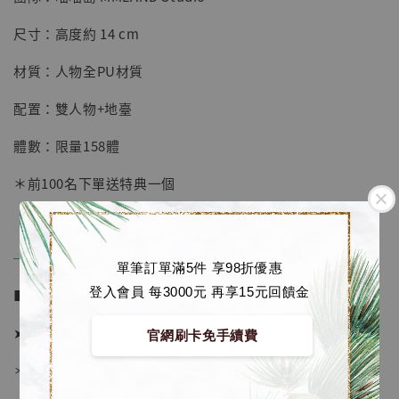
【店內現貨】七龍珠 系列蒐藏雕像 悟空 鳥山
明紀念款 [奇蹟工作室]
尺寸：高度約 14 cm
-
+
NT$ 4,280
材質：人物全PU材質
NT$ 5,580
配置：雙人物+地臺
加入購物車
體數：限量158體
＊前100名下單送特典一個
加購優惠【海賊王 布魯克達摩 [7STARS Studio]】
──────────────
單筆訂單滿5件 享98折優惠
登入會員 每3000元 再享15元回饋金
■ 販售資訊 (NT$)：
➤ 價格 3080元 (訂金1780)
官網刷卡免手續費
＊ 國際運費另計