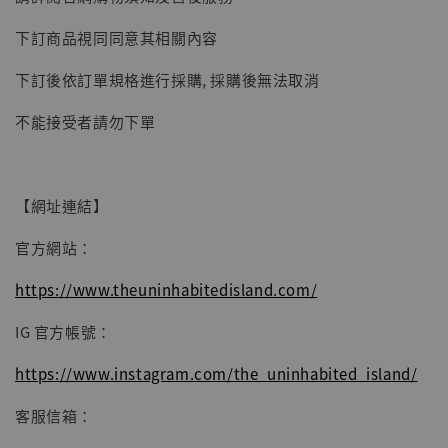
子彈飛 鵝城縣長 張麻子 [BK01]
下訂商品視同同意其相關內容
-
+
NT$ 4,980
NT$ 5,300
下訂後依訂單規格進行採購, 採購後無法取消
不能接受者請勿下單
加入購物車
【網址連結】
官方網站：
https://www.theuninhabitedisland.com/
IG 官方帳號：
https://www.instagram.com/the_uninhabited_island/
客服信箱：