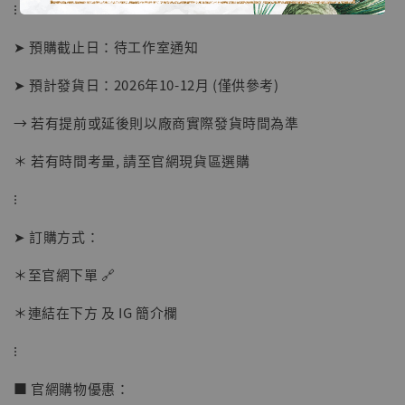
⁝
➤ 預購截止日：待工作室通知
➤ 預計發貨日：2026年10-12月 (僅供參考)
→ 若有提前或延後則以廠商實際發貨時間為準
＊ 若有時間考量, 請至官網現貨區選購
⁝
【店內現貨】海賊王 系列蒐藏雕像 布魯克達
摩 [7STARS Studio]
➤ 訂購方式：
-
+
NT$ 1,500
NT$ 1,870
＊至官網下單 🔗
＊連結在下方 及 IG 簡介欄
加入購物車
⁝
■ 官網購物優惠：