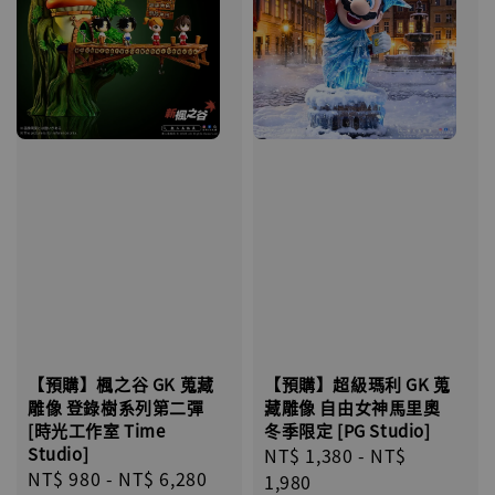
【預購】超級瑪利 GK 蒐
【預購】楓之谷 GK 蒐藏
藏雕像 自由女神馬里奧
雕像 登錄樹系列第二彈
冬季限定 [PG Studio]
[時光工作室 Time
Regular
NT$ 1,380
-
NT$
Studio]
Regular
NT$ 980
-
NT$ 6,280
price
1,980