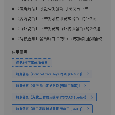
⏹︎【預購商品】可能延後發貨 可接受再下單
⏹︎【店內現貨】下單後可立即安排出貨 (約1~3天)
⏹︎【海外現貨】下單後安排海外物流發貨 (約2~3週)
⏹︎【補款通知】發貨時由IG或Email或簡訊通知補款
適用優惠
任選5件可享98折優惠
加購優惠【Competitive Toys 梅西 [CM001]】
加購優惠【悟空 鳥山明紀念款 [奇蹟工作室]】
加購優惠【海賊王 布魯克達摩 [7STARS Studio]】
加購優惠【讓子彈飛 鵝城縣長 張麻子 [BK01]】