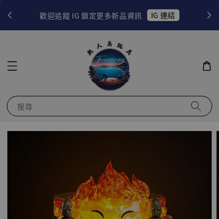
！
IG 連結
歡迎追蹤 IG 鎖定更多新品資訊
搜尋