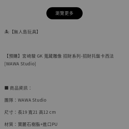
瀏覽更多
🏝【無人島玩具】
【預購】宮崎駿 GK 蒐藏雕像 招財系列-招財托盤卡西法
[WAWA Studio]
■ 商品資訊：
團隊：WAWA Studio
【店內現貨】七龍珠 系列蒐藏雕像 悟空 鳥山
明紀念款 [奇蹟工作室]
尺寸：長19 寬21 高12 cm
-
+
NT$ 4,280
材質：寶麗石樹脂+進口PU
NT$ 5,580