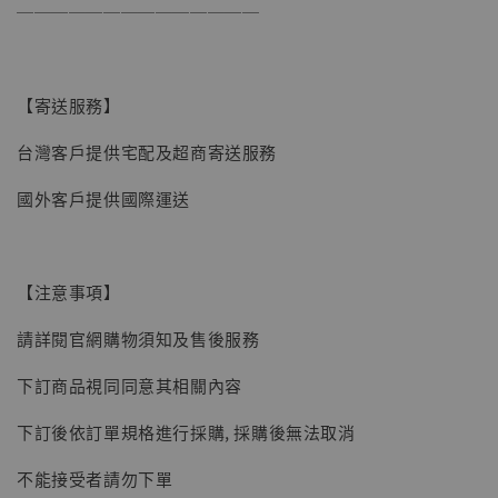
──────────────
【寄送服務】
台灣客戶提供宅配及超商寄送服務
國外客戶提供國際運送
【注意事項】
請詳閱官網購物須知及售後服務
【現貨】BJSTUDIO 1/6系列可動蒐藏人偶 讓
下訂商品視同同意其相關內容
子彈飛 鵝城縣長 張麻子 [BK01]
下訂後依訂單規格進行採購, 採購後無法取消
-
+
NT$ 4,980
NT$ 5,300
不能接受者請勿下單