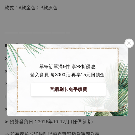
款式：A款金色；B款原色
加入購物車
──────────────
加購優惠【海賊王 布魯克達摩 [7STARS Studio]】
■ 販售資訊 (NT$)：
➤ A款價格 2580元 (訂金1380)
單筆訂單滿5件 享98折優惠
➤ B款價格 2580元 (訂金1380)
登入會員 每3000元 再享15元回饋金
＊ 國際運費另計
官網刷卡免手續費
⁝
➤ 預購截止日：待工作室通知
➤ 預計發貨日：2026年10-12月 (僅供參考)
→ 若有提前或延後則以廠商實際發貨時間為準