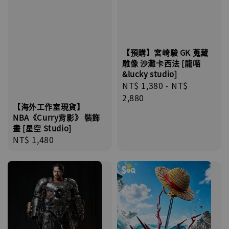
【預購】宮崎駿 GK 蒐藏
雕像 沙灘卡西法 [龍喵
&lucky studio]
Regular
NT$ 1,380
-
NT$
price
2,880
【海外工作室現貨】
NBA《Curry背影》 裝飾
畫 [星空 Studio]
Regular
NT$ 1,480
price