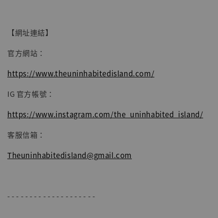
加入購物車
【網址連結】
官方網站：
https://www.theuninhabitedisland.com/
IG 官方帳號：
https://www.instagram.com/the_uninhabited_island/
客服信箱：
Theuninhabitedisland@gmail.com
- - - - - - - - - - - - - - - - - - - -