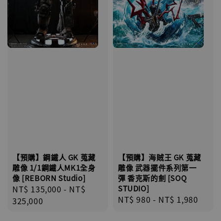
【預購】鋼鐵人 GK 蒐藏
【預購】海賊王 GK 蒐藏
雕像 1/1鋼鐵人MK1全身
雕像 武器擺件系列第一
像 [REBORN Studio]
彈 香克斯的劍 [SOQ
Regular
NT$ 135,000
-
NT$
STUDIO]
Regular
NT$ 980
-
NT$ 1,980
price
325,000
price