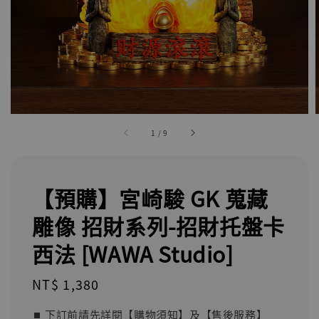
1
/
9
【預購】宮崎駿 GK 蒐藏
雕像 招財系列-招財托盤卡
西法 [WAWA Studio]
Regular
NT$ 1,380
price
⏹︎ 下訂前請先詳閱【購物須知】及【售後服務】