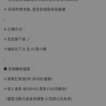
＊ 若有時間考量, 請至官網現貨區選購
⁝
➤ 訂購方式：
【店內現貨】海賊王 系列蒐藏雕像 布魯克達
摩 [7STARS Studio]
＊至官網下單 🔗
-
+
NT$ 1,500
NT$ 1,870
＊連結在下方 及 IG 簡介欄
⁝
加入購物車
■ 官網購物優惠：
＊單筆訂單滿5件 享98折優惠❗️
加購優惠【讓子彈飛 鵝城縣長 張麻子 [BK01]】
＊登入會員 每3000元 再享15元回饋金❗️
（優惠活動可能會有調整 以官網公告為準)