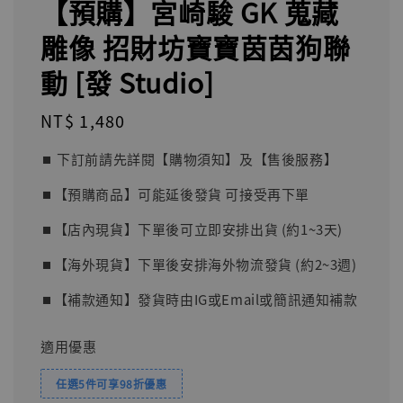
【預購】宮崎駿 GK 蒐藏
雕像 招財坊寶寶茵茵狗聯
動 [發 St​​udio]
Regular
NT$ 1,480
price
⏹︎ 下訂前請先詳閱【購物須知】及【售後服務】
⏹︎【預購商品】可能延後發貨 可接受再下單
⏹︎【店內現貨】下單後可立即安排出貨 (約1~3天)
⏹︎【海外現貨】下單後安排海外物流發貨 (約2~3週)
⏹︎【補款通知】發貨時由IG或Email或簡訊通知補款
適用優惠
任選5件可享98折優惠