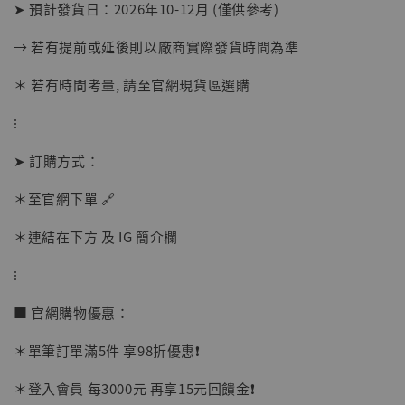
➤ 預計發貨日：2026年10-12月 (僅供參考)
→ 若有提前或延後則以廠商實際發貨時間為準
＊ 若有時間考量, 請至官網現貨區選購
⁝
➤ 訂購方式：
＊至官網下單 🔗
【店內現貨】海賊王 系列蒐藏雕像 布魯克達
摩 [7STARS Studio]
＊連結在下方 及 IG 簡介欄
-
+
NT$ 1,500
NT$ 1,870
⁝
■ 官網購物優惠：
加入購物車
＊單筆訂單滿5件 享98折優惠❗️
＊登入會員 每3000元 再享15元回饋金❗️