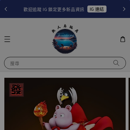
！
IG 連結
歡迎追蹤 IG 鎖定更多新品資訊
搜尋