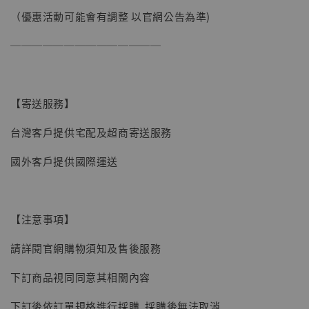
加購優惠【讓子彈飛 鵝城縣長 張麻子 [BK01]】
（優惠活動可能會有調整 以官網公告為準)
──────────────
【寄送服務】
台灣客戶提供宅配及超商寄送服務
國外客戶提供國際運送
【注意事項】
請詳閱官網購物須知及售後服務
下訂商品視同同意其相關內容
【現貨】BJSTUDIO 1/6系列可動蒐藏人偶 讓
下訂後依訂單規格進行採購, 採購後無法取消