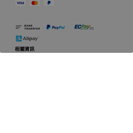
相關資訊
無人島玩具公司資訊
里程碑
聯絡我們
認識GK
GK 預購流程說明
常見問題Q&A
EZWay易利委APP教學
For overseas clients