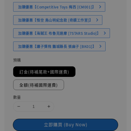
加購優惠【Competitive Toys 梅西 [CM001]】
加購優惠【悟空 鳥山明紀念款 [奇蹟工作室]】
加購優惠【海賊王 布魯克達摩 [7STARS Studio]】
加購優惠【讓子彈飛 鵝城縣長 張麻子 [BK01]】
預購
訂金(待補尾款+國際運費)
全額(待補國際運費)
數量
立即購買 (Buy Now)