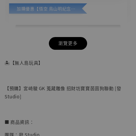
加購優惠【悟空 鳥山明紀念款 [奇蹟工作室]】
瀏覽更多
🏝【無人島玩具】
【預購】宮崎駿 GK 蒐藏雕像 招財坊寶寶茵茵狗聯動 [發
Studio]
■ 商品資訊：
團隊：發 Studio