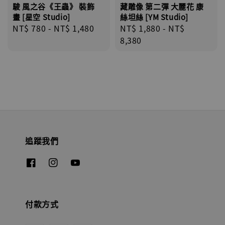
駿 風之谷《王蟲》 裝飾
藏雕像 第二彈 大麗花 康
畫 [星空 Studio]
絲坦絲 [YM Studio]
Regular
NT$ 780
-
NT$ 1,480
Regular
NT$ 1,880
-
NT$
price
price
8,380
追蹤我們
付款方式