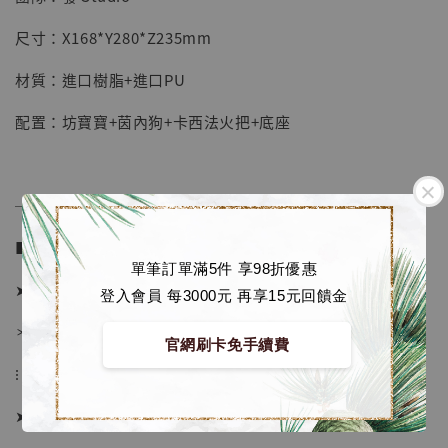
【店內現貨】七龍珠 系列蒐藏雕像 悟空 鳥山
明紀念款 [奇蹟工作室]
尺寸：X168*Y280*Z235mm
-
+
NT$ 4,280
材質：進口樹脂+進口PU
NT$ 5,580
配置：坊寶寶+茵內狗+卡西法火把+底座
加入購物車
──────────────
加購優惠【海賊王 布魯克達摩 [7STARS Studio]】
■ 販售資訊 (NT$)：
單筆訂單滿5件 享98折優惠
➤ 價格 3580元 (訂金1480)
登入會員 每3000元 再享15元回饋金
＊ 國際運費另計
官網刷卡免手續費
⁝
➤ 預購截止日：待工作室通知