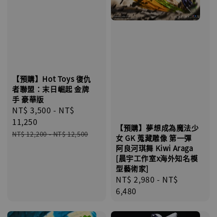
【預購】Hot Toys 復仇
者聯盟：末日崛起 金牌
手 豪華版
Sale
NT$ 3,500
-
NT$
price
11,250
【預購】夢想成為魔法少
Regular
NT$ 12,200
-
NT$ 12,500
女 GK 蒐藏雕像 第一彈
price
阿良河琪舞 Kiwi Araga
[晨宇工作室x海外知名模
型藝術家]
Regular
NT$ 2,980
-
NT$
price
6,480