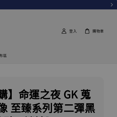
登入
購物車
布區
購】命運之夜 GK 蒐
像 至臻系列第二彈黑