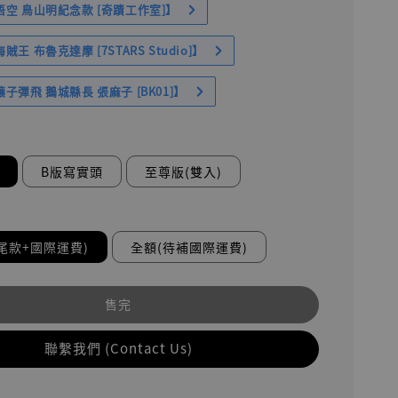
空 鳥山明紀念款 [奇蹟工作室]】
王 布魯克達摩 [7STARS Studio]】
子彈飛 鵝城縣長 張麻子 [BK01]】
B版寫實頭
至尊版(雙入)
尾款+國際運費)
全額(待補國際運費)
售完
聯繫我們 (Contact Us)