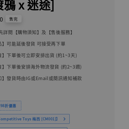
渡鴉 x 迷途]
0
售完
前請先詳閱【購物須知】及【售後服務】
品】可能延後發貨 可接受再下單
貨】下單後可立即安排出貨 (約1~3天)
貨】下單後安排海外物流發貨 (約2~3週)
知】發貨時由IG或Email或簡訊通知補款
98折優惠
petitive Toys 梅西 [CM001]】