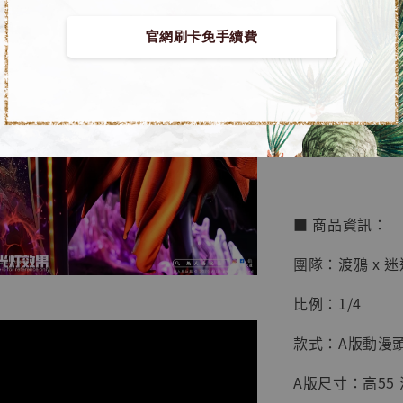
官網刷卡免手續費
【店內
🏝【無人島玩具
系列蒐
鳥山明
工作室
【預購】命運之夜 
NT$ 4,280
NT$ 5,580
■ 商品資訊：
加
團隊：渡鴉 x 迷
比例：1/4
款式：A版動漫頭
A版尺寸：高55 深