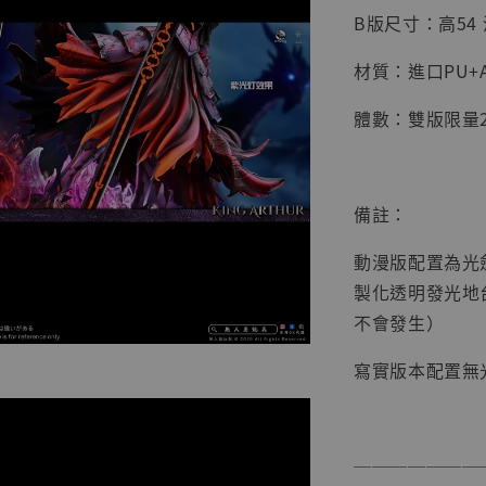
B版尺寸：高54 深
材質：進口PU+A
體數：雙版限量2
【店內
系列蒐
備註：
克達摩 
Studio
動漫版配置為光
製化透明發光地
NT$ 1,500
NT$ 1,870
不會發生）
寫實版本配置無
加
───────