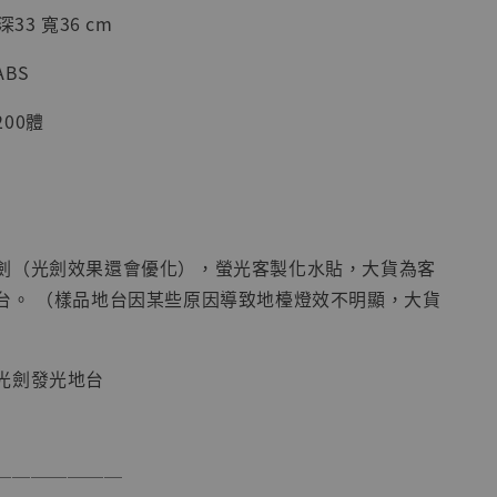
33 寬36 cm
BS
00體
現貨】海賊王
藏雕像 布魯
[7STARS
]
劍（光劍效果還會優化），螢光客製化水貼，大貨為客
-
+
台。 （樣品地台因某些原因導致地檯燈效不明顯，大貨
光劍發光地台
入購物車
───────