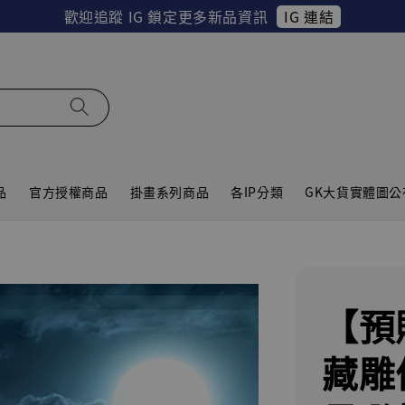
IG 連結
歡迎追蹤 IG 鎖定更多新品資訊
品
官方授權商品
掛畫系列商品
各IP分類
GK大貨實體圖公
【預
藏雕