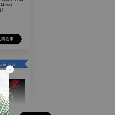
 Messi
1]
入購物車
加購優惠【悟空 鳥山明紀念款 [奇蹟工作室]】