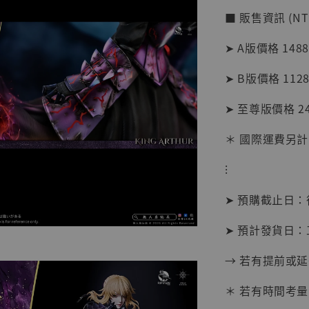
■ 販售資訊 (NT
➤ A版價格 1488
➤ B版價格 1128
➤ 至尊版價格 24
＊ 國際運費另計
⁝
【現貨
➤ 預購截止日
BJST
可動蒐
➤ 預計發貨日：
彈飛 
子 [BK
→ 若有提前或
NT$ 4,980
NT$ 5,300
＊ 若有時間考量