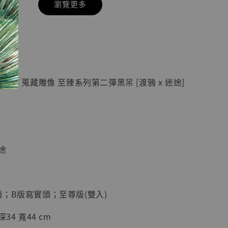
瀏覽更多
現貨】七龍珠
】
藏雕像 悟空
紀念款 [奇蹟
]
GK 蒐藏雕像 至臻系列第二彈黑呆 [渡鴉 x 迷途]
-
+
入購物車
途
加購優惠【海賊王 布魯克達摩 [7STARS Studio]】
；B版寫實頭；至尊版(雙入)
34 寬44 cm