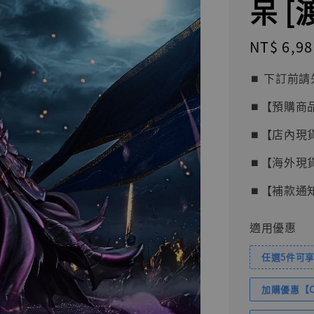
呆 [
Regular
NT$ 6,98
price
⏹︎ 下訂
⏹︎【預購商
⏹︎【店內現
⏹︎【海外現
⏹︎【補款通
適用優惠
任選5件可享
加購優惠【Com