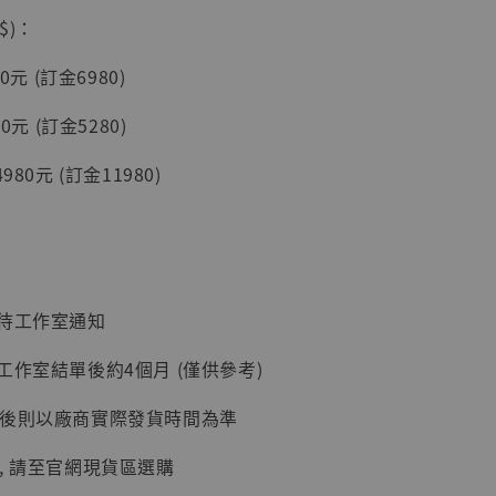
加購優惠【讓子彈飛 鵝城縣長 張麻子 [BK01]】
$)：
0元 (訂金6980)
0元 (訂金5280)
980元 (訂金11980)
】
：待工作室通知
UDIO 1/6系列
藏人偶 讓子
工作室結單後約4個月 (僅供參考)
鵝城縣長 張麻
01]
延後則以廠商實際發貨時間為準
-
+
, 請至官網現貨區選購