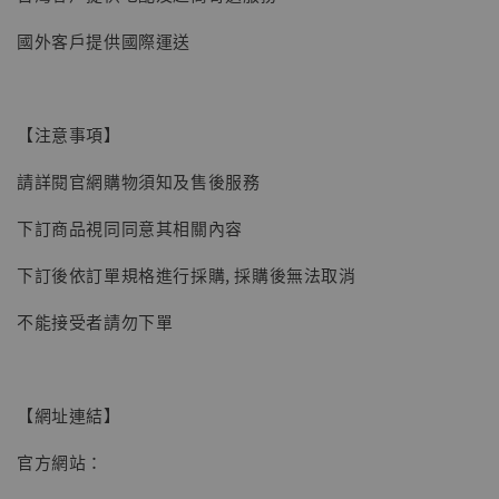
【現貨】BJSTUDIO 1/6系列可動蒐藏人偶 讓
國外客戶提供國際運送
子彈飛 鵝城縣長 張麻子 [BK01]
-
+
NT$ 4,980
NT$ 5,300
【注意事項】
請詳閱官網購物須知及售後服務
加入購物車
下訂商品視同同意其相關內容
下訂後依訂單規格進行採購, 採購後無法取消
不能接受者請勿下單
【網址連結】
官方網站：