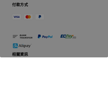
付款方式
相關資訊
無人島玩具公司資訊
里程碑
聯絡我們
認識GK
GK 預購流程說明
常見問題Q&A
EZWay易利委APP教學
For overseas clients