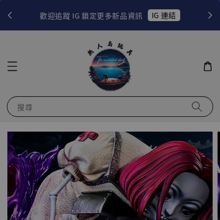
！
IG 連結
歡迎追蹤 IG 鎖定更多新品資訊
搜尋