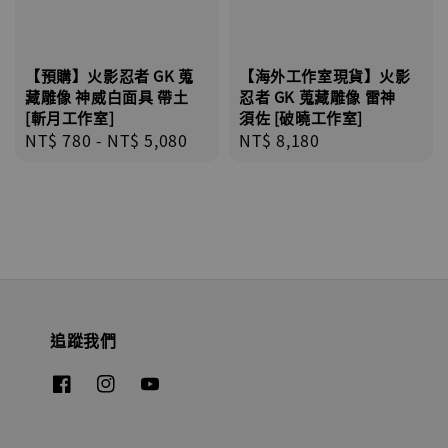
【預購】火影忍者 GK 蒐
【海外工作室現貨】火影
藏雕像 神威白面具 帶土
忍者 GK 蒐藏雕像 雷神
[斬月工作室]
須佐 [破曉工作室]
Regular
NT$ 780
-
NT$ 5,080
Regular
NT$ 8,180
price
price
追蹤我們