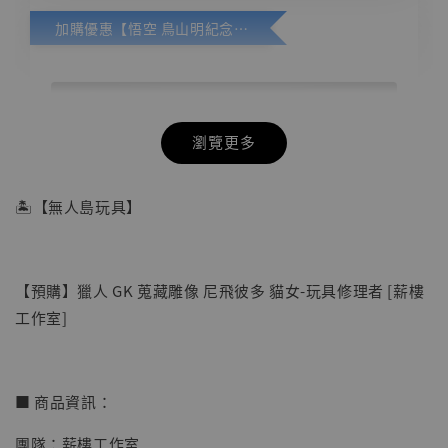
加購優惠【悟空 鳥山明紀念款 [奇蹟工作室]】
瀏覽更多
🏝【無人島玩具】
【預購】獵人 GK 蒐藏雕像 尼飛彼多 貓女-玩具修理者 [薪樓
工作室]
■ 商品資訊：
團隊：薪樓工作室