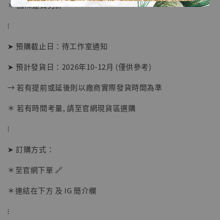
＊ 國際運費另計
⁝
➤ 預購截止日：待工作室通知
➤ 預計發貨日：2026年10-12月 (僅供參考)
→ 若有提前或延後則以廠商實際發貨時間為準
＊ 若有時間考量, 請至官網現貨區選購
【店內現貨】海賊王 系列蒐藏雕像 布魯克達
摩 [7STARS Studio]
⁝
-
+
NT$ 1,500
NT$ 1,870
➤ 訂購方式：
＊至官網下單 🔗
加入購物車
＊連結在下方 及 IG 簡介欄
⁝