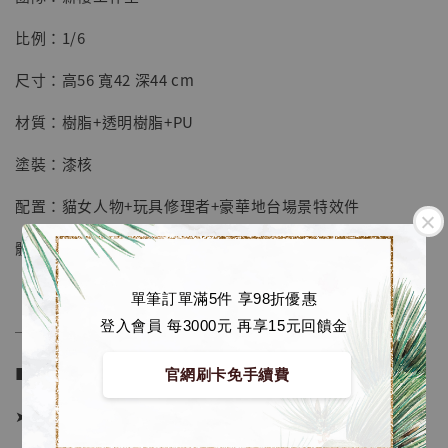
【店內現貨】七龍珠 系列蒐藏雕像 悟空 鳥山
明紀念款 [奇蹟工作室]
比例：1/6
-
+
NT$ 4,280
尺寸：高56 寬42 深44 cm
NT$ 5,580
材質：樹脂+透明樹脂+PU
加入購物車
塗裝：漆核
配置：貓女人物+玩具修理者+豪華地台場景特效件
加購優惠【海賊王 布魯克達摩 [7STARS Studio]】
體數：限量99體
單筆訂單滿5件 享98折優惠
登入會員 每3000元 再享15元回饋金
──────────────
■ 販售資訊：
官網刷卡免手續費
➤ 價格 15380元 (訂金7500)