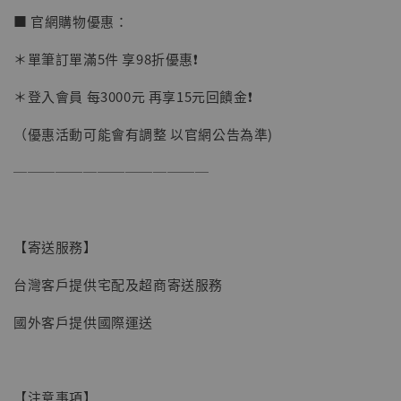
加購優惠【讓子彈飛 鵝城縣長 張麻子 [BK01]】
■ 官網購物優惠：
＊單筆訂單滿5件 享98折優惠❗️
＊登入會員 每3000元 再享15元回饋金❗️
（優惠活動可能會有調整 以官網公告為準)
──────────────
【寄送服務】
台灣客戶提供宅配及超商寄送服務
國外客戶提供國際運送
【現貨】BJSTUDIO 1/6系列可動蒐藏人偶 讓
【注意事項】