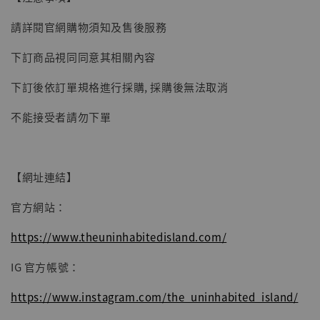
子彈飛 鵝城縣長 張麻子 [BK01]
請詳閱官網購物須知及售後服務
-
+
NT$ 4,980
NT$ 5,300
下訂商品視同同意其相關內容
下訂後依訂單規格進行採購, 採購後無法取消
加入購物車
不能接受者請勿下單
【網址連結】
官方網站：
https://www.theuninhabitedisland.com/
IG 官方帳號：
https://www.instagram.com/the_uninhabited_island/