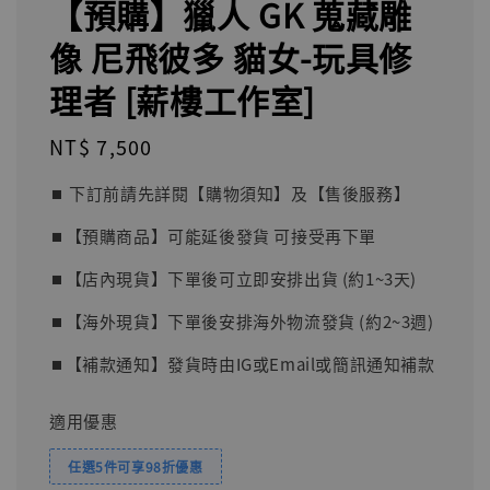
【預購】獵人 GK 蒐藏雕
像 尼飛彼多 貓女-玩具修
理者 [薪樓工作室]
Regular
NT$ 7,500
price
⏹︎ 下訂前請先詳閱【購物須知】及【售後服務】
⏹︎【預購商品】可能延後發貨 可接受再下單
⏹︎【店內現貨】下單後可立即安排出貨 (約1~3天)
⏹︎【海外現貨】下單後安排海外物流發貨 (約2~3週)
⏹︎【補款通知】發貨時由IG或Email或簡訊通知補款
適用優惠
任選5件可享98折優惠