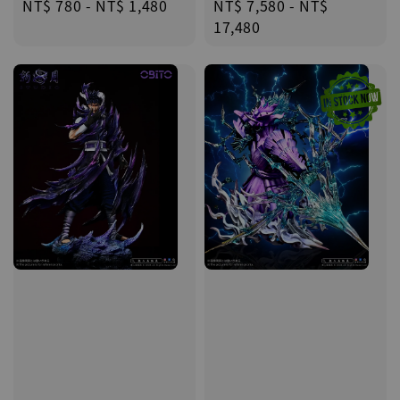
Regular
NT$ 780
-
NT$ 1,480
Regular
NT$ 7,580
-
NT$
price
price
17,480