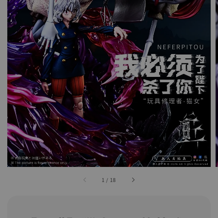
1
/
18