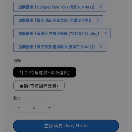
加購優惠【Competitive Toys 梅西 [CM001]】
加購優惠【悟空 鳥山明紀念款 [奇蹟工作室]】
加購優惠【海賊王 布魯克達摩 [7STARS Studio]】
加購優惠【讓子彈飛 鵝城縣長 張麻子 [BK01]】
預購
訂金(待補尾款+國際運費)
全額(待補國際運費)
數量
立即購買 (Buy Now)