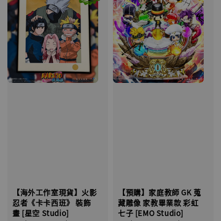
【海外工作室現貨】火影
【預購】家庭教師 GK 蒐
忍者《卡卡西班》 裝飾
藏雕像 家教畢業款 彩虹
畫 [星空 Studio]
七子 [EMO St​​udio]