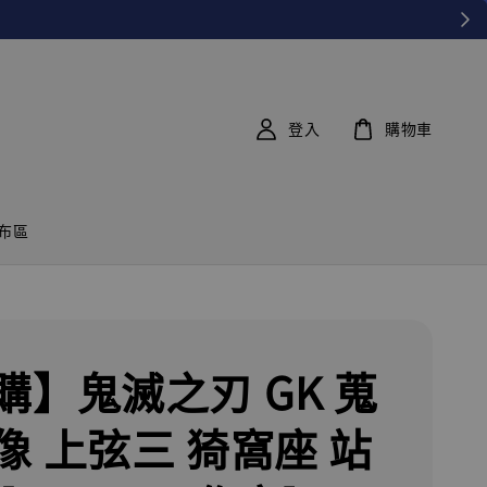
登入
購物車
布區
購】鬼滅之刃 GK 蒐
像 上弦三 猗窩座 站