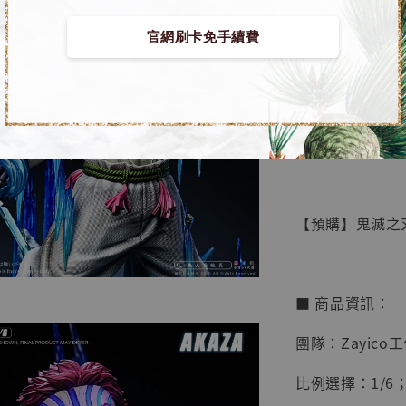
官網刷卡免手續費
【店內
🏝【無人島玩具
系列蒐
鳥山明
工作室
【預購】鬼滅之刃 
NT$ 4,280
NT$ 5,580
■ 商品資訊：
加
團隊：Zayico
比例選擇：1/6；