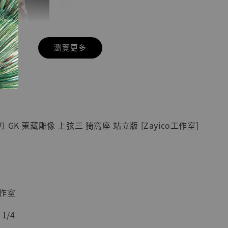
瀏覽更多
現貨】七龍珠
】
藏雕像 悟空
紀念款 [奇蹟
]
GK 蒐藏雕像 上弦三 猗窩座 站立版 [Zayico工作室]
-
+
入購物車
工作室
1/4
加購優惠【海賊王 布魯克達摩 [7STARS Studio]】