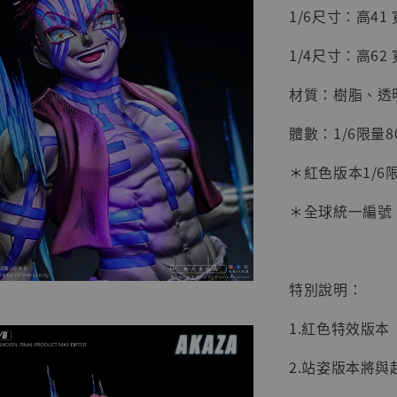
1/6尺寸：高41 寬
1/4尺寸：高62 寬
材質：樹脂、透明
體數：1/6限量8
＊紅色版本1/6限
＊全球統一編號
【店內
系列蒐
克達摩 
Studio
特別說明：
NT$ 1,500
1.紅色特效版
NT$ 1,870
2.站姿版本將
加