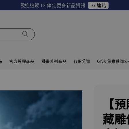
IG 連結
歡迎追蹤 IG 鎖定更多新品資訊
品
官方授權商品
掛畫系列商品
各IP分類
GK大貨實體圖公
【預
藏雕