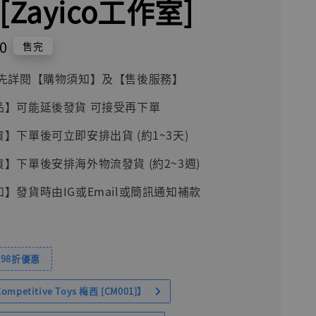
[Zayico工作室]
0
售完
前請先詳閱【購物須知】及【售後服務】
品】可能延後發貨 可接受再下單
貨】下單後可立即安排出貨 (約1~3天)
貨】下單後安排海外物流發貨 (約2~3週)
知】發貨時由IG或Email或簡訊通知補款
98折優惠
petitive Toys 梅西 [CM001]】