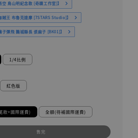
空 鳥山明紀念款 [奇蹟工作室]】
王 布魯克達摩 [7STARS Studio]】
子彈飛 鵝城縣長 張麻子 [BK01]】
1/4比例
紅色版
尾款+國際運費)
全額(待補國際運費)
售完