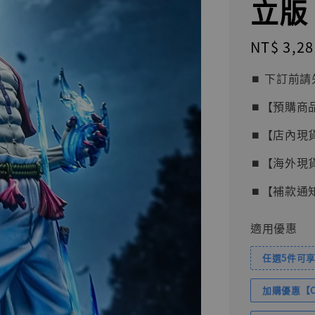
立版 
Regular
NT$ 3,28
price
⏹︎ 下訂
⏹︎【預購商
⏹︎【店內現
⏹︎【海外現
⏹︎【補款通
適用優惠
任選5件可享
加購優惠【Com