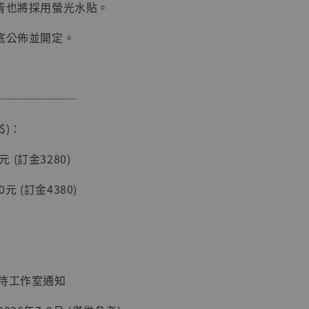
刺青也將採用螢光水貼。
月底公佈並開定。
加購優惠【讓子彈飛 鵝城縣長 張麻子 [BK01]】
───────
$)：
0元 (訂金3280)
80元 (訂金4380)
】
UDIO 1/6系列
藏人偶 讓子
：待工作室通知
鵝城縣長 張麻
01]