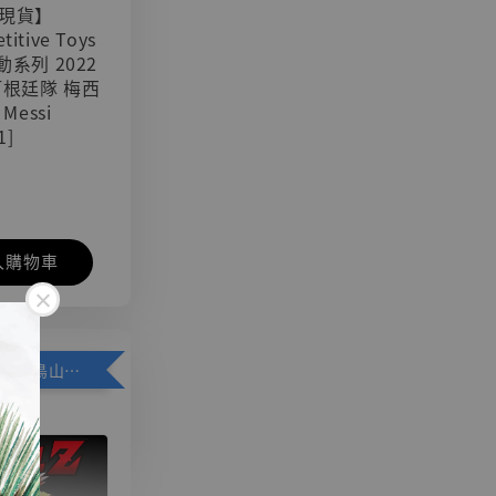
現貨】
titive Toys
可動系列 2022
阿根廷隊 梅西
 Messi
1]
入購物車
加購優惠【悟空 鳥山明紀念款 [奇蹟工作室]】