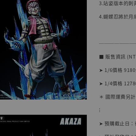
3.站姿版本的
4.蝴蝶忍將於
───────
■ 販售資訊 (NT
➤ 1/6價格 918
➤ 1/4價格 127
＊ 國際運費另計
【現貨
⁝
BJST
可動蒐
➤ 預購截止日
彈飛 
子 [BK