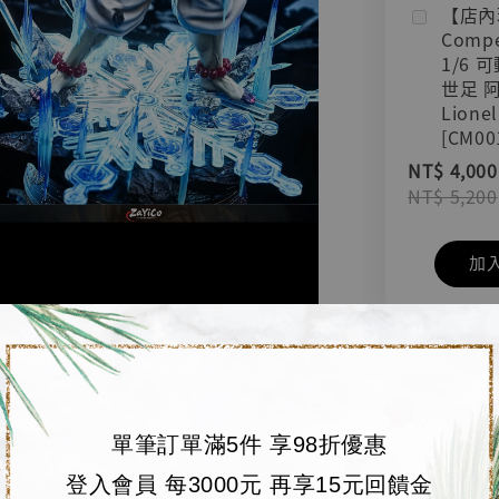
【店內
Compe
1/6 
世足 
Lionel
[CM00
NT$ 4,000
NT$ 5,200
加
單筆訂單滿5件 享98折優惠
登入會員 每3000元 再享15元回饋金