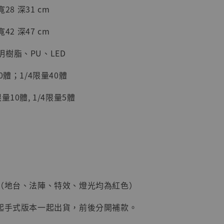
28 深31 cm
42 深47 cm
樹脂、PU、LED
0體；1/4限量40體
量10體, 1/4限量5體
現貨】海賊王
藏雕像 布魯
[7STARS
]
-
+
本（地台、法陣、特效、燈光均為紅色）
與起手式版本一起出貨，前後分開補款。
入購物車