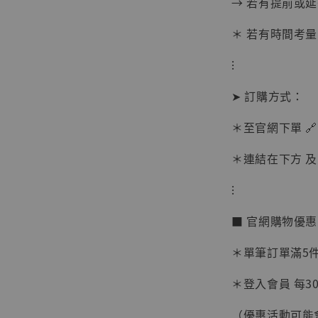
→ 若有提前或
＊ 若有時間考量
⁝
➤ 訂購方式：
＊至官網下單 🔗
＊連結在下方 及 
⁝
【現貨
■ 官網購物優
BJST
可動蒐
＊單筆訂單滿5件 
彈飛 
子 [BK
＊登入會員 每30
NT$ 4,980
（優惠活動可能