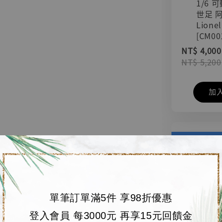
1/6 
世足 
Lionel
[CM00
NT$ 4,000
NT$ 5,200
加
單筆訂單滿5件 享98折優惠
登入會員 每3000元 再享15元回饋金