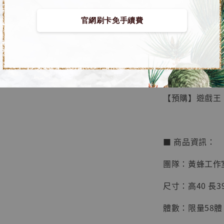
官網刷卡免手續費
【店內
🏝【無人島玩具
系列蒐
鳥山明
工作室
【預購】遊戲王 
NT$ 4,280
NT$ 5,580
■ 商品資訊：
加
團隊：黃蜂工作
尺寸：高40 長39 
體數：限量58體