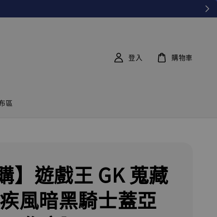
登入
購物車
布區
購】遊戲王 GK 蒐藏
 疾風暗黑騎士蓋亞