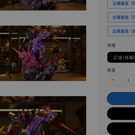
加購優惠【悟
加購優惠【海賊
加購優惠【讓
預購
訂金(待補
數量