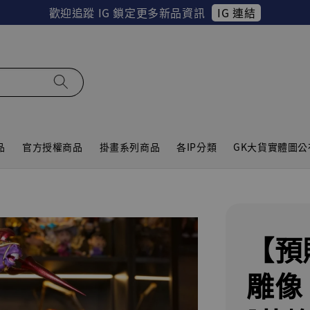
IG 連結
歡迎追蹤 IG 鎖定更多新品資訊
品
官方授權商品
掛畫系列商品
各IP分類
GK大貨實體圖公
【預
雕像