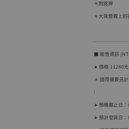
＊附銘牌
＊大貨煙霧上的
───────
■ 販售資訊 (NT
【店內
系列蒐
➤ 價格 11280元
克達摩 
Studio
＊ 國際運費另計
NT$ 1,500
⁝
NT$ 1,870
➤ 預購截止日
加
➤ 預計發貨日：