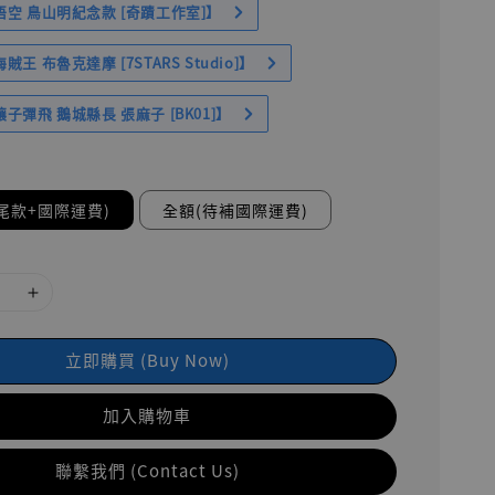
空 鳥山明紀念款 [奇蹟工作室]】
王 布魯克達摩 [7STARS Studio]】
子彈飛 鵝城縣長 張麻子 [BK01]】
尾款+國際運費)
全額(待補國際運費)
立即購買 (Buy Now)
加入購物車
聯繫我們 (Contact Us)