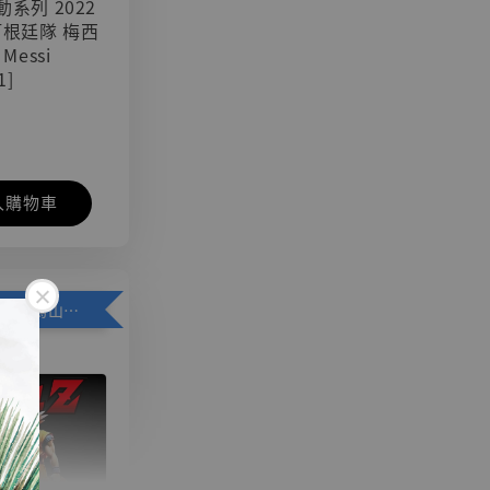
可動系列 2022
阿根廷隊 梅西
 Messi
1]
入購物車
加購優惠【悟空 鳥山明紀念款 [奇蹟工作室]】