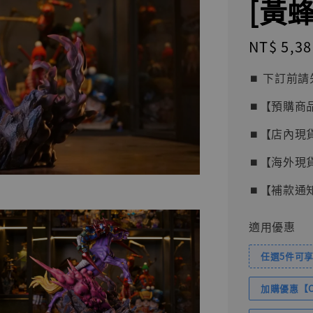
[黃
Regular
NT$ 5,38
price
⏹︎ 下訂
⏹︎【預購商
⏹︎【店內現
⏹︎【海外現
⏹︎【補款通
適用優惠
任選5件可享
加購優惠【Com