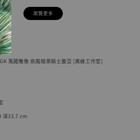
瀏覽更多
現貨】七龍珠
】
藏雕像 悟空
紀念款 [奇蹟
]
GK 蒐藏雕像 疾風暗黑騎士蓋亞 [黃蜂工作室]
-
+
入購物車
室
深33.7 cm
加購優惠【海賊王 布魯克達摩 [7STARS Studio]】