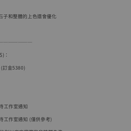
石子和整體的上色還會優化
───────
$)：
現貨】海賊王
藏雕像 布魯
 (訂金5380)
[7STARS
]
-
+
：待工作室通知
入購物車
待工作室通知 (僅供參考)