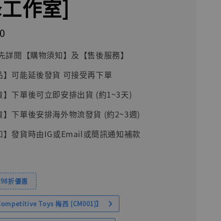
蜂工作室]
0
前請先詳閱【購物須知】及【售後服務】
品】可能延後發貨 可接受再下單
貨】下單後可立即安排出貨 (約1~3天)
貨】下單後安排海外物流發貨 (約2~3週)
知】發貨時由IG或Email或簡訊通知補款
98折優惠
petitive Toys 梅西 [CM001]】