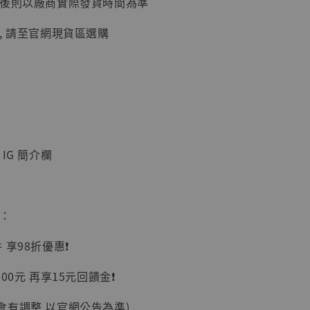
延後則以廠商實際發貨時間為準
加購優惠【讓子彈飛 鵝城縣長 張麻子 [BK01]】
, 請至官網現貨區選購
IG 簡介欄
】
惠：
UDIO 1/6系列
藏人偶 讓子
享98折優惠❗️
鵝城縣長 張麻
01]
00元 再享15元回饋金❗️
-
+
會有調整 以官網公告為準)