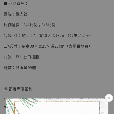
■ 商品資訊：
團隊：飛人社
【店內現貨】七龍珠 系列蒐藏雕像 悟空 鳥山
比例選擇：1/4比例；1/6比例
明紀念款 [奇蹟工作室]
1/6尺寸：約高 27×寬18×深18cm（含場景底座）
-
+
NT$ 4,280
NT$ 5,580
1/4尺寸：約高38×寬25×深25cm（含場景地台）
材質：PU+進口樹脂
加入購物車
體數：各限量99體
加購優惠【海賊王 布魯克達摩 [7STARS Studio]】
🎁 預定專屬福利：
1. 購買即贈流川楓專屬銘牌，後續可與湘北五虎系列作品完
美共鳴