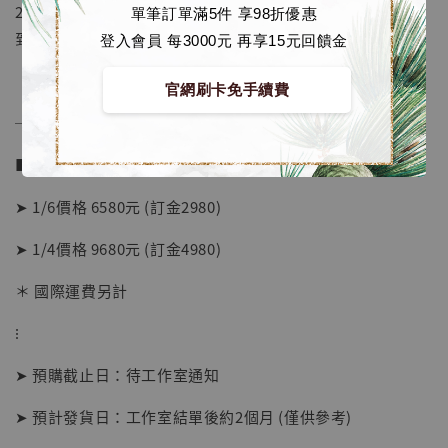
2. 訂製精美彩盒+珍珠棉/高密度保麗龍雙重防震包裝，安全
單筆訂單滿5件 享98折優惠
到手無壓力
登入會員 每3000元 再享15元回饋金
官網刷卡免手續費
──────────────
■ 販售資訊 (NT$)：
➤ 1/6價格 6580元 (訂金2980)
➤ 1/4價格 9680元 (訂金4980)
＊ 國際運費另計
【店內現貨】海賊王 系列蒐藏雕像 布魯克達
摩 [7STARS Studio]
⁝
-
+
NT$ 1,500
➤ 預購截止日：待工作室通知
NT$ 1,870
➤ 預計發貨日：工作室結單後約2個月 (僅供參考)