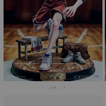
1
/
8