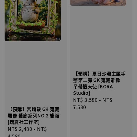
【預購】夏日沙灘主題手
辦第二彈 GK 蒐藏雕像
吊帶襪天使 [KORA
Studio]
Regular
NT$ 3,580
-
NT$
price
7,580
【預購】宮崎駿 GK 蒐藏
雕像 藝廊系列NO.2 龍貓
[瑰夏社工作室]
Regular
NT$ 2,480
-
NT$
price
4,580