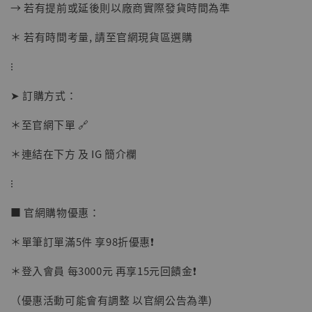
加入購物車
→ 若有提前或延後則以廠商實際發貨時間為準
＊ 若有時間考量, 請至官網現貨區選購
⁝
加購優惠【讓子彈飛 鵝城縣長 張麻子 [BK01]】
➤ 訂購方式：
＊至官網下單 🔗
＊連結在下方 及 IG 簡介欄
⁝
■ 官網購物優惠：
＊單筆訂單滿5件 享98折優惠❗️
＊登入會員 每3000元 再享15元回饋金❗️
（優惠活動可能會有調整 以官網公告為準)