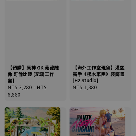
【海外工作室現貨】灌籃
【預購】原神 GK 蒐藏雕
高手《櫻木軍團》裝飾畫
像 哥倫比婭 [玘璃工作
[H2 Studio]
室]
Regular
NT$ 1,380
Regular
NT$ 3,280
-
NT$
price
price
6,880