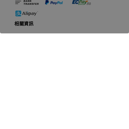
相關資訊
無人島玩具公司資訊
里程碑
聯絡我們
認識GK
GK 預購流程說明
常見問題Q&A
EZWay易利委APP教學
For overseas clients
Copyright © 2026 無人島玩具 All rights reserved | 統一編號 91582461