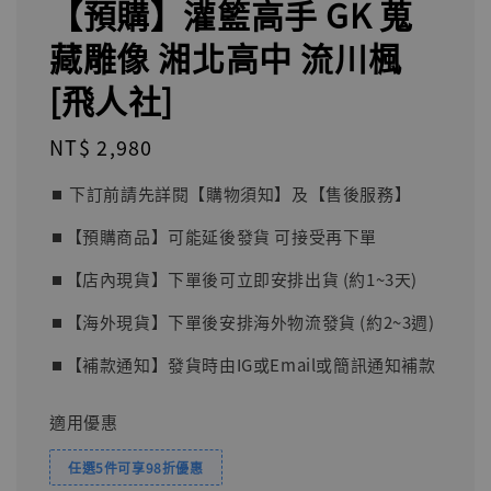
【預購】灌籃高手 GK 蒐
藏雕像 湘北高中 流川楓
[飛人社]
Regular
NT$ 2,980
price
⏹︎ 下訂前請先詳閱【購物須知】及【售後服務】
⏹︎【預購商品】可能延後發貨 可接受再下單
⏹︎【店內現貨】下單後可立即安排出貨 (約1~3天)
⏹︎【海外現貨】下單後安排海外物流發貨 (約2~3週)
⏹︎【補款通知】發貨時由IG或Email或簡訊通知補款
適用優惠
任選5件可享98折優惠