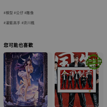
#模型 #公仔 #雕像
#灌籃高手 #流川楓
您可能也喜歡