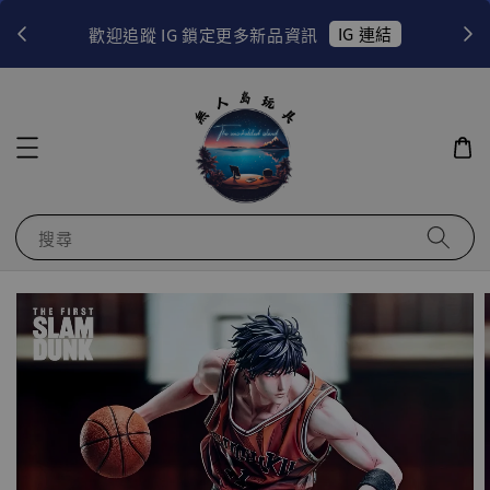
！
IG 連結
歡迎追蹤 IG 鎖定更多新品資訊
搜尋