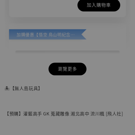
加入購物車
加購優惠【悟空 鳥山明紀念款 [奇蹟工作室]】
瀏覽更多
🏝【無人島玩具】
【預購】灌籃高手 GK 蒐藏雕像 湘北高中 流川楓 [飛人社]