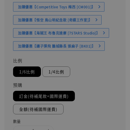
加購優惠【Competitive Toys 梅西 [CM001]】
加購優惠【悟空 鳥山明紀念款 [奇蹟工作室]】
加購優惠【海賊王 布魯克達摩 [7STARS Studio]】
加購優惠【讓子彈飛 鵝城縣長 張麻子 [BK01]】
比例
1/6比例
1/4比例
預購
訂金(待補尾款+國際運費)
全額(待補國際運費)
數量