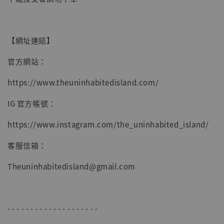
【網址連結】
官方網站：
https://www.theuninhabitedisland.com/
IG 官方帳號：
https://www.instagram.com/the_uninhabited_island/
客服信箱：
Theuninhabitedisland@gmail.com
- - - - - - - - - - - - - - - - - - - -