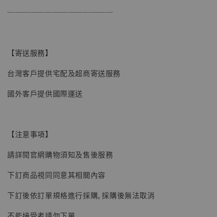
──────────────
【現貨】BJSTUDIO 1/6系列可動蒐藏人偶 讓
子彈飛 鵝城縣長 張麻子 [BK01]
【寄送服務】
-
+
NT$ 4,980
台灣客戶提供宅配及超商寄送服務
NT$ 5,300
國外客戶提供國際運送
加入購物車
【注意事項】
請詳閱官網購物須知及售後服務
下訂商品視同同意其相關內容
下訂後依訂單規格進行採購, 採購後無法取消
不能接受者請勿下單