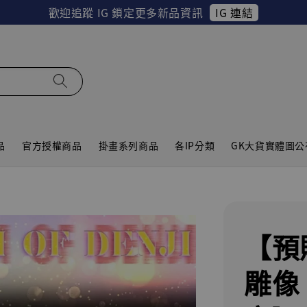
IG 連結
歡迎追蹤 IG 鎖定更多新品資訊
品
官方授權商品
掛畫系列商品
各IP分類
GK大貨實體圖公
【預
雕像