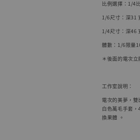
比例選擇：1/4
1/6尺寸：深31 
1/4尺寸：深46
體數：1/6限量1
＊後面的電次立
工作室說明：
【店內
系列蒐
電次的美夢，雙
克達摩 
白色萬毛手套，
Studio
換果體 。
NT$ 1,500
NT$ 1,870