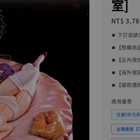
室]
Regular
NT$ 3,78
price
⏹︎ 下訂
⏹︎【預購商
⏹︎【店內現
⏹︎【海外現
⏹︎【補款通
適用優惠
任選5件可享
加購優惠【Com