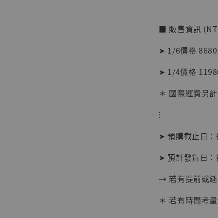
───────
加
■ 販售資訊 (NT
➤ 1/6價格 868
➤ 1/4價格 119
＊ 國際運費另計
⁝
➤ 預購截止日
➤ 預計發貨日：
→ 若有提前或
【現貨
＊ 若有時間考量
BJST
可動蒐