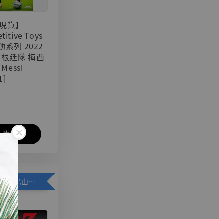
現貨】
titive Toys
可動系列 2022
阿根廷隊 梅西
 Messi
1]
入購物車
加購優惠【悟空 鳥山明紀念款 [奇蹟工作室]】