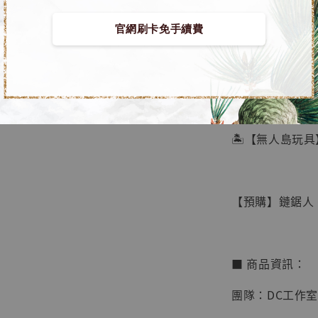
官網刷卡免手續費
【店內
🏝【無人島玩具
系列蒐
鳥山明
工作室
【預購】鏈鋸人 G
NT$ 4,280
NT$ 5,580
■ 商品資訊：
加
團隊：DC工作室