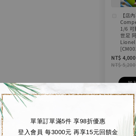
【店內
Compe
1/6 
世足 
Lionel
[CM00
NT$ 4,000
NT$ 5,200
加
單筆訂單滿5件 享98折優惠
登入會員 每3000元 再享15元回饋金