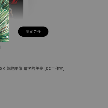
瀏覽更多
現貨】七龍珠
】
藏雕像 悟空
紀念款 [奇蹟
]
K 蒐藏雕像 電次的美夢 [DC工作室]
-
+
入購物車