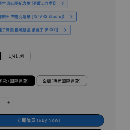
空 鳥山明紀念款 [奇蹟工作室]】
王 布魯克達摩 [7STARS Studio]】
子彈飛 鵝城縣長 張麻子 [BK01]】
1/4比例
尾款+國際運費)
全額(待補國際運費)
立即購買 (Buy Now)