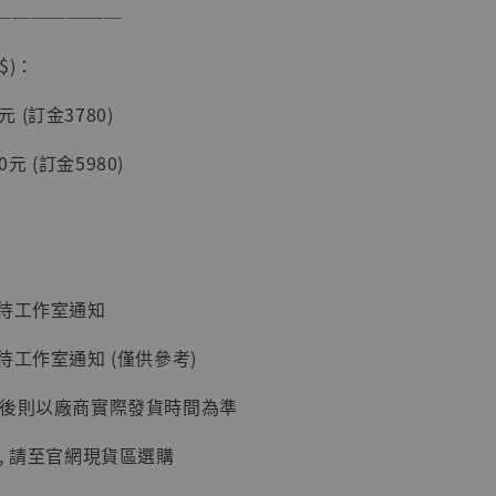
───────
入購物車
$)：
0元 (訂金3780)
加購優惠【讓子彈飛 鵝城縣長 張麻子 [BK01]】
80元 (訂金5980)
：待工作室通知
待工作室通知 (僅供參考)
延後則以廠商實際發貨時間為準
】
, 請至官網現貨區選購
UDIO 1/6系列
藏人偶 讓子