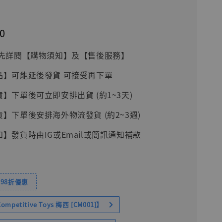
0
前請先詳閱【購物須知】及【售後服務】
品】可能延後發貨 可接受再下單
貨】下單後可立即安排出貨 (約1~3天)
貨】下單後安排海外物流發貨 (約2~3週)
知】發貨時由IG或Email或簡訊通知補款
98折優惠
petitive Toys 梅西 [CM001]】