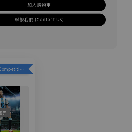
加入購物車
聯繫我們 (Contact Us)
加購優惠【Competitive Toys 梅西 [CM001]】
售完