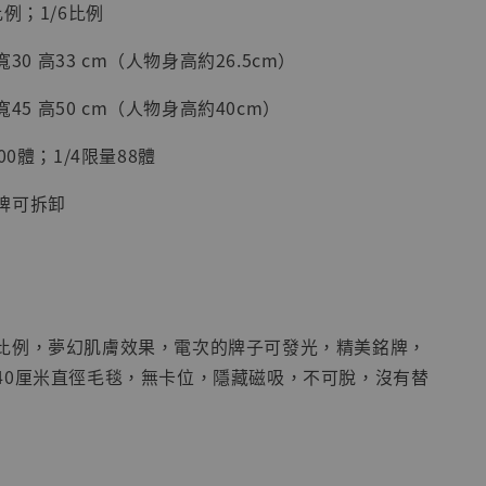
比例；1/6比例
加購優惠【海賊王 布魯克達摩 [7STARS Studio]】
寬30 高33 cm（人物身高約26.5cm）
 寬45 高50 cm（人物身高約40cm）
00體；1/4限量88體
牌可拆卸
現貨】海賊王
藏雕像 布魯
比例，夢幻肌膚效果，電次的牌子可發光，精美銘牌，
[7STARS
40厘米直徑毛毯，無卡位，隱藏磁吸，不可脫，沒有替
]
-
+