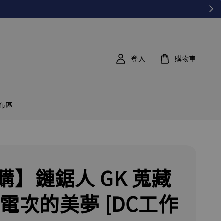
登入
購物車
布區
購】鏈鋸人 GK 蒐藏
 電次的美夢 [DC工作