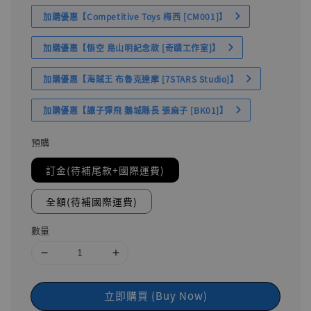
加購優惠【Competitive Toys 梅西 [CM001]】
加購優惠【悟空 鳥山明紀念款 [奇蹟工作室]】
加購優惠【海賊王 布魯克達摩 [7STARS Studio]】
加購優惠【讓子彈飛 鵝城縣長 張麻子 [BK01]】
預購
訂金(待補尾款+國際運費)
全額(待補國際運費)
數量
立即購買 (Buy Now)