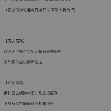
加購優惠【讓子彈飛 鵝城縣長 張麻子 [BK01]】
（優惠活動可能會有調整 以官網公告為準)
──────────────
【寄送服務】
台灣客戶提供宅配及超商寄送服務
國外客戶提供國際運送
【注意事項】
請詳閱官網購物須知及售後服務
下訂商品視同同意其相關內容
【現貨】BJSTUDIO 1/6系列可動蒐藏人偶 讓