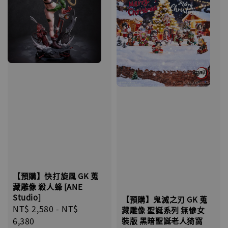
【預購】快打旋風 GK 蒐
藏雕像 殺人蜂 [ANE
Studio]
【預購】鬼滅之刃 GK 蒐
Regular
NT$ 2,580
-
NT$
藏雕像 聖誕系列 無慘女
price
6,380
裝版 黑暗聖誕老人猗窩