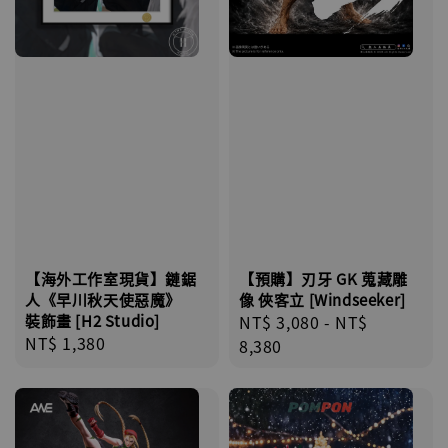
【海外工作室現貨】鏈鋸
【預購】刃牙 GK 蒐藏雕
人《早川秋天使惡魔》
像 俠客立 [Windseeker]
裝飾畫 [H2 Studio]
Regular
NT$ 3,080
-
NT$
Regular
NT$ 1,380
price
8,380
price