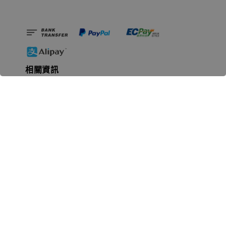
相關資訊
無人島玩具公司資訊
里程碑
聯絡我們
認識GK
GK 預購流程說明
常見問題Q&A
EZWay易利委APP教學
For overseas clients