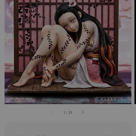
1
/
10