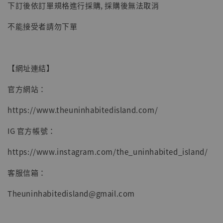
下訂後依訂單規格進行採購, 採購後無法取消
子彈飛 鵝城縣長 張麻子 [BK01]
-
+
NT$ 4,980
不能接受者請勿下單
NT$ 5,300
加入購物車
【網址連結】
官方網站：
https://www.theuninhabitedisland.com/
IG 官方帳號：
https://www.instagram.com/the_uninhabited_island/
客服信箱：
Theuninhabitedisland@gmail.com