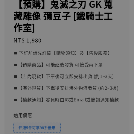
【預購】鬼滅之刃 GK 蒐
藏雕像 彌豆子 [鐵騎士工
作室]
Regular
NT$ 1,980
price
⏹︎ 下訂前請先詳閱【購物須知】及【售後服務】
⏹︎【預購商品】可能延後發貨 可接受再下單
⏹︎【店內現貨】下單後可立即安排出貨 (約1~3天)
⏹︎【海外現貨】下單後安排海外物流發貨 (約2~3週)
⏹︎【補款通知】發貨時由IG或Email或簡訊通知補款
適用優惠
任選5件可享98折優惠