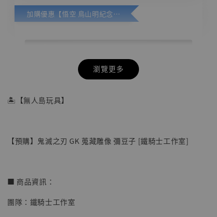
加購優惠【悟空 鳥山明紀念款 [奇蹟工作室]】
瀏覽更多
🏝【無人島玩具】
【預購】鬼滅之刃 GK 蒐藏雕像 彌豆子 [鐵騎士工作室]
■ 商品資訊：
團隊：鐵騎士工作室