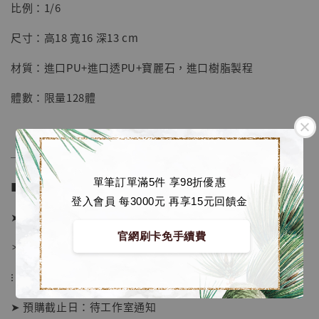
【店內現貨】七龍珠 系列蒐藏雕像 悟空 鳥山
比例：1/6
明紀念款 [奇蹟工作室]
尺寸：高18 寬16 深13 cm
-
+
NT$ 4,280
NT$ 5,580
材質：進口PU+進口透PU+寶麗石，進口樹脂製程
體數：限量128體
加入購物車
──────────────
加購優惠【海賊王 布魯克達摩 [7STARS Studio]】
單筆訂單滿5件 享98折優惠
■ 販售資訊 (NT$)：
登入會員 每3000元 再享15元回饋金
➤ 價格 4580元 (訂金1980)
官網刷卡免手續費
＊ 國際運費另計
⁝
➤ 預購截止日：待工作室通知