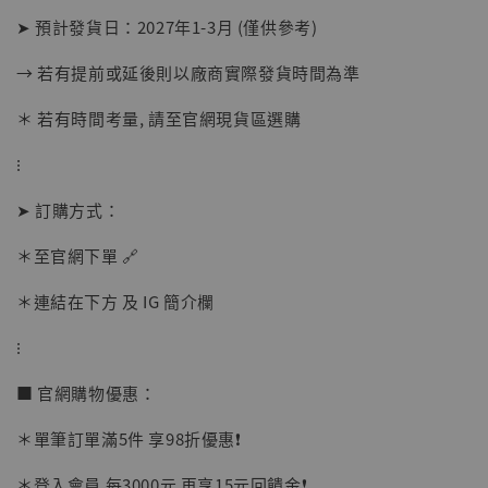
➤ 預計發貨日：2027年1-3月 (僅供參考)
→ 若有提前或延後則以廠商實際發貨時間為準
＊ 若有時間考量, 請至官網現貨區選購
⁝
➤ 訂購方式：
【店內現貨】海賊王 系列蒐藏雕像 布魯克達
＊至官網下單 🔗
摩 [7STARS Studio]
-
+
＊連結在下方 及 IG 簡介欄
NT$ 1,500
NT$ 1,870
⁝
■ 官網購物優惠：
加入購物車
＊單筆訂單滿5件 享98折優惠❗️
＊登入會員 每3000元 再享15元回饋金❗️