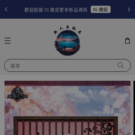
！
IG 連結
歡迎追蹤 IG 鎖定更多新品資訊
搜尋