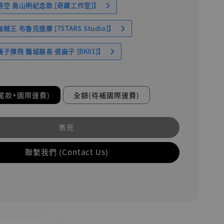
空 鳥山明紀念款 [奇蹟工作室]】
王 布魯克達摩 [7STARS Studio]】
子彈飛 鵝城縣長 張麻子 [BK01]】
尾款+國際運費)
全額(待補國際運費)
售完
聯繫我們 (Contact Us)