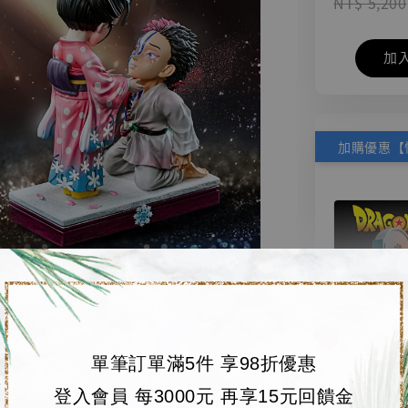
NT$ 5,200
加
單筆訂單滿5件 享98折優惠
【店內
🏝【無人島玩具
登入會員 每3000元 再享15元回饋金
系列蒐