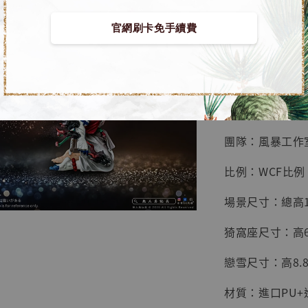
鳥山明
工作室
官網刷卡免手續費
【預購】鬼滅之刃
NT$ 4,280
NT$ 5,580
■ 商品資訊：
加
團隊：風暴工作
比例：WCF比例
場景尺寸：總高10
猗窩座尺寸：高6
戀雪尺寸：高8.8
材質：進口PU