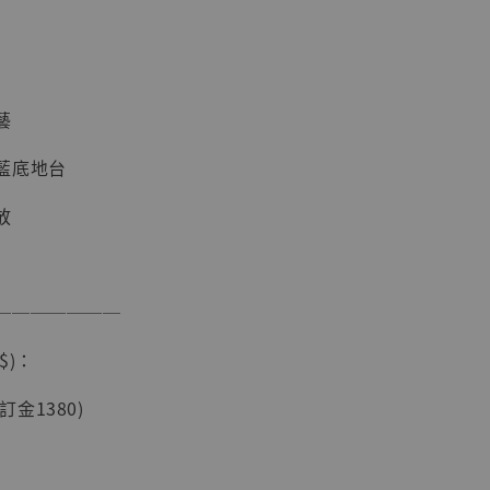
現貨】海賊王
藏雕像 布魯
藝
[7STARS
]
藍底地台
-
+
放
入購物車
───────
$)：
加購優惠【讓子彈飛 鵝城縣長 張麻子 [BK01]】
(訂金1380)