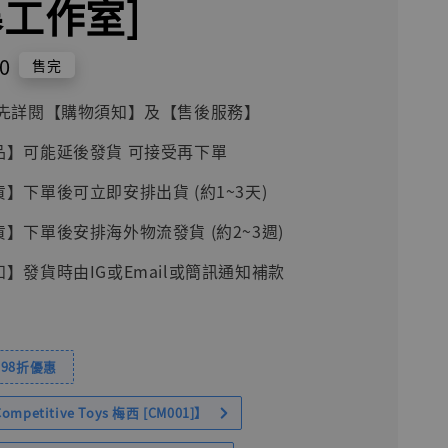
暴工作室]
0
售完
前請先詳閱【購物須知】及【售後服務】
品】可能延後發貨 可接受再下單
貨】下單後可立即安排出貨 (約1~3天)
貨】下單後安排海外物流發貨 (約2~3週)
知】發貨時由IG或Email或簡訊通知補款
98折優惠
petitive Toys 梅西 [CM001]】