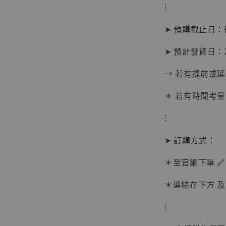
⁝
➤ 預購截止日
➤ 預計發貨日：20
→ 若有提前或
【現貨
＊ 若有時間考量
BJST
可動蒐
⁝
彈飛 
子 [BK
➤ 訂購方式：
NT$ 4,980
＊至官網下單 🔗
NT$ 5,300
＊連結在下方 及 
加
⁝