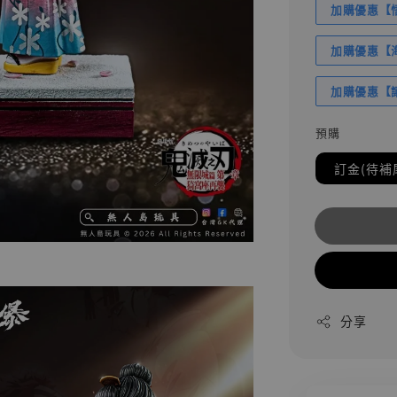
加購優惠【悟
加購優惠【海賊
加購優惠【讓
預購
訂金(待補
分享