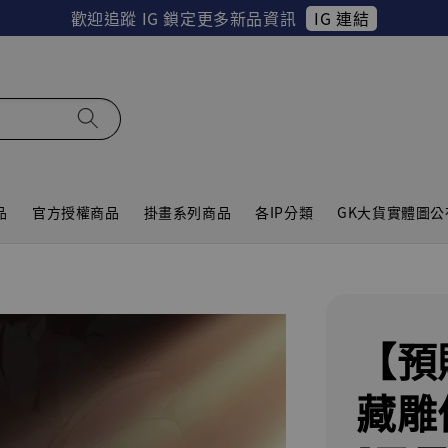
IG 連結
歡迎追蹤 IG 鎖定更多新品資訊
品
官方授權商品
掛畫系列商品
各IP分類
GK大貨實體圖公
【預
藏雕