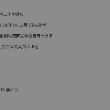
：待工作室通知
26年10-12月 (僅供參考)
延後則以廠商實際發貨時間為準
】
, 請至官網現貨區選購
UDIO 1/6系列
藏人偶 讓子
鵝城縣長 張麻
01]
-
+
IG 簡介欄
入購物車