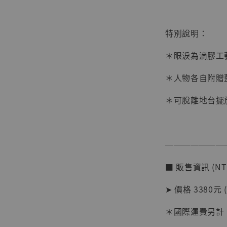
特別說明：
【店內
系列蒐
＊眼淚為滴膠工
克達摩 
Studio
＊人物各自附贈
NT$ 1,500
＊可脫離地台擺
NT$ 1,870
加
───────
■ 販售資訊 (NT
➤ 價格 3380元 
＊國際運費另計