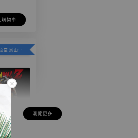
入購物車
加購優惠【悟空 鳥山明紀念款 [奇蹟工作室]】
瀏覽更多
現貨】七龍珠
】
藏雕像 悟空