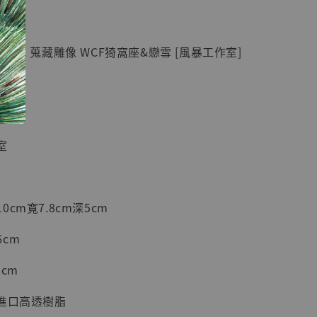
紀念款 [奇蹟
]
 GK 蒐藏雕像 WCF猗窩座&戀雪 [風暴工作室]
-
+
入購物車
室
加購優惠【海賊王 布魯克達摩 [7STARS Studio]】
cm寬7.8cm深5cm
cm
cm
+進口高透樹脂