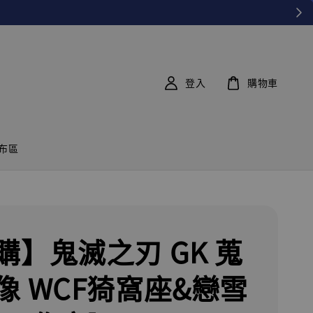
登入
購物車
布區
購】鬼滅之刃 GK 蒐
像 WCF猗窩座&戀雪