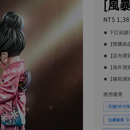
[風
Regular
NT$ 1,38
price
⏹︎ 下訂
⏹︎【預購商
⏹︎【店內現
⏹︎【海外現
⏹︎【補款通
適用優惠
任選5件可享
加購優惠【Com