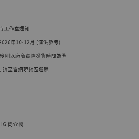
加購優惠【讓子彈飛 鵝城縣長 張麻子 [BK01]】
：待工作室通知
26年10-12月 (僅供參考)
延後則以廠商實際發貨時間為準
, 請至官網現貨區選購
】
UDIO 1/6系列
藏人偶 讓子
鵝城縣長 張麻
01]
IG 簡介欄
-
+