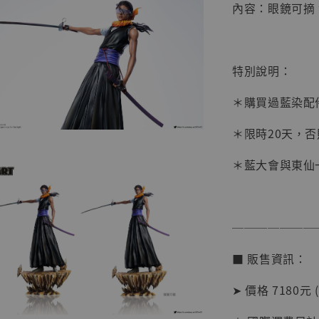
內容：眼鏡可摘
特別說明：
＊購買過藍染配
＊限時20天，
【店內
系列蒐
＊藍大會與東仙
克達摩 
Studio
NT$ 1,500
───────
NT$ 1,870
■ 販售資訊：
加
➤ 價格 7180元 