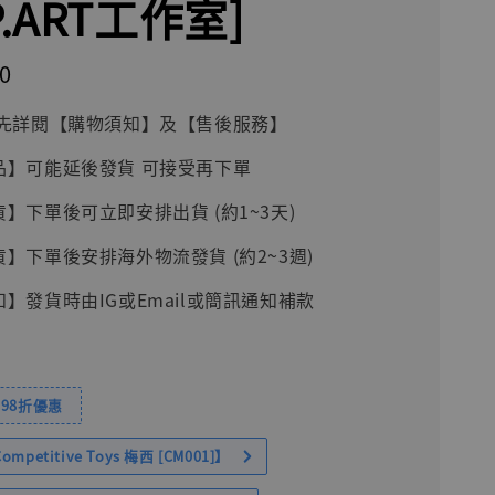
P.ART工作室]
0
前請先詳閱【購物須知】及【售後服務】
品】可能延後發貨 可接受再下單
貨】下單後可立即安排出貨 (約1~3天)
貨】下單後安排海外物流發貨 (約2~3週)
知】發貨時由IG或Email或簡訊通知補款
98折優惠
petitive Toys 梅西 [CM001]】