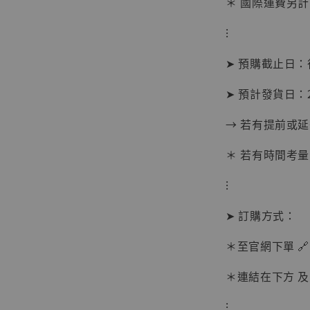
＊ 國際運費另計
⁝
➤ 預購截止日
➤ 預計發貨日：20
→ 若有提前或
＊ 若有時間考量
⁝
【現貨
➤ 訂購方式：
BJST
可動蒐
＊至官網下單 🔗
彈飛 
子 [BK
＊連結在下方 及 
NT$ 4,980
⁝