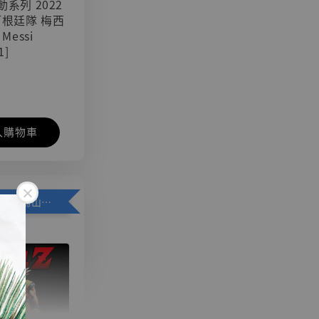
可動系列 2022
阿根廷隊 梅西
 Messi
1]
入購物車
加購優惠【悟空 鳥山明紀念款 [奇蹟工作室]】