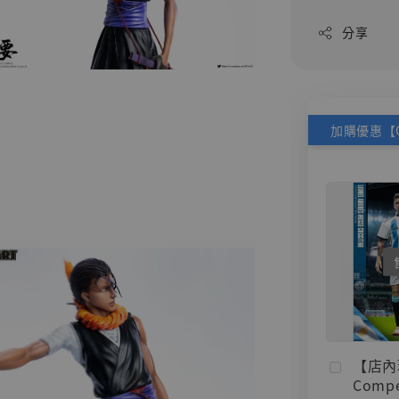
分享
【店內
Compe