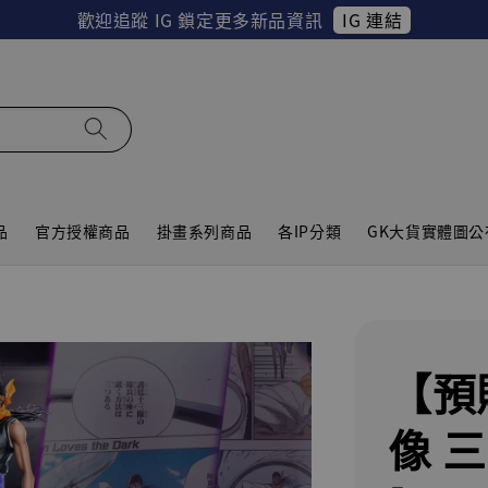
IG 連結
歡迎追蹤 IG 鎖定更多新品資訊
品
官方授權商品
掛畫系列商品
各IP分類
GK大貨實體圖公
【預
像 三