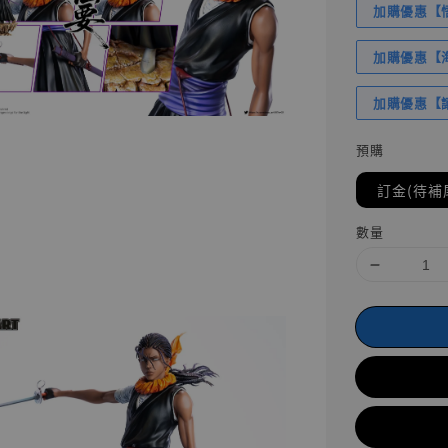
加購優惠【悟
加購優惠【海賊
加購優惠【讓
預購
訂金(待補
數量