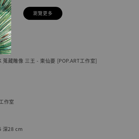
瀏覽更多
現貨】七龍珠
】
藏雕像 悟空
紀念款 [奇蹟
]
蒐藏雕像 三王 - 東仙要 [POP.ART工作室]
-
+
入購物車
T工作室
加購優惠【海賊王 布魯克達摩 [7STARS Studio]】
 深28 cm