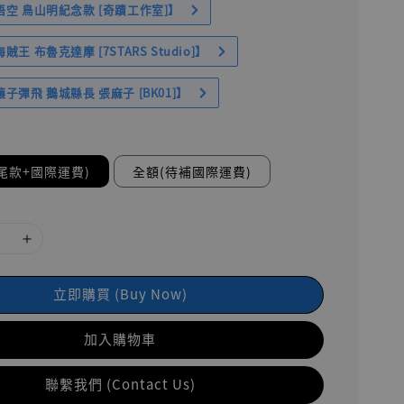
空 鳥山明紀念款 [奇蹟工作室]】
王 布魯克達摩 [7STARS Studio]】
子彈飛 鵝城縣長 張麻子 [BK01]】
尾款+國際運費)
全額(待補國際運費)
立即購買 (Buy Now)
加入購物車
聯繫我們 (Contact Us)