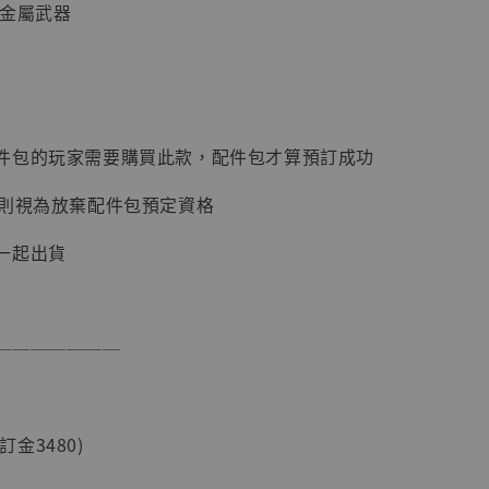
 金屬武器
件包的玩家需要購買此款，配件包才算預訂成功
否則視為放棄配件包預定資格
現貨】海賊王
藏雕像 布魯
一起出貨
[7STARS
]
-
+
───────
入購物車
(訂金3480)