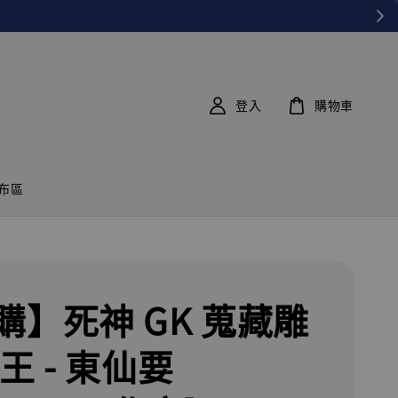
登入
購物車
布區
購】死神 GK 蒐藏雕
王 - 東仙要