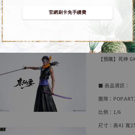
官網刷卡免手續費
【店內
🏝【無人島玩具
系列蒐
鳥山明
工作室
【預購】死神 GK 
NT$ 4,280
NT$ 5,580
■ 商品資訊：
加
團隊：POP.AR
比例：1/6
尺寸：高41 寬25