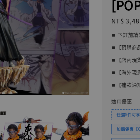
[PO
Regular
NT$ 3,48
price
⏹︎ 下訂
⏹︎【預購商
⏹︎【店內現
⏹︎【海外現
⏹︎【補款通
適用優惠
任選5件可享
加購優惠【Com